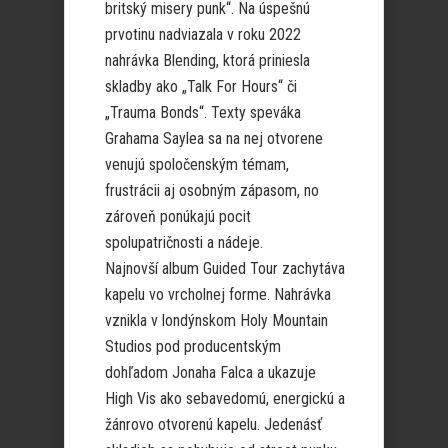
britský misery punk“. Na úspešnú
prvotinu nadviazala v roku 2022
nahrávka Blending, ktorá priniesla
skladby ako „Talk For Hours“ či
„Trauma Bonds“. Texty speváka
Grahama Saylea sa na nej otvorene
venujú spoločenským témam,
frustrácii aj osobným zápasom, no
zároveň ponúkajú pocit
spolupatričnosti a nádeje.
Najnovší album Guided Tour zachytáva
kapelu vo vrcholnej forme. Nahrávka
vznikla v londýnskom Holy Mountain
Studios pod producentským
dohľadom Jonaha Falca a ukazuje
High Vis ako sebavedomú, energickú a
žánrovo otvorenú kapelu. Jedenásť