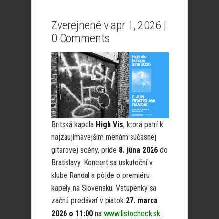
Zverejnené v apr 1, 2026 |
0 Comments
Britská kapela
High Vis
, ktorá patrí k
najzaujímavejším menám súčasnej
gitarovej scény, príde
8. júna 2026
do
Bratislavy. Koncert sa uskutoční v
klube Randal a pôjde o premiéru
kapely na Slovensku. Vstupenky sa
začnú predávať v piatok
27. marca
2026 o 11:00
na
www.listocheck.sk
.