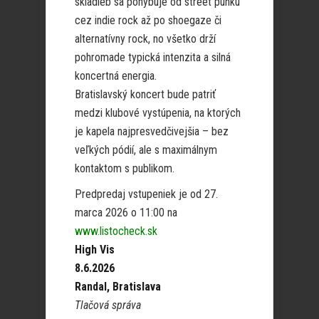
skladieb sa pohybuje od street punku
cez indie rock až po shoegaze či
alternatívny rock, no všetko drží
pohromade typická intenzita a silná
koncertná energia.
Bratislavský koncert bude patriť
medzi klubové vystúpenia, na ktorých
je kapela najpresvedčivejšia – bez
veľkých pódií, ale s maximálnym
kontaktom s publikom.
Predpredaj vstupeniek je od 27.
marca 2026 o 11:00 na
www.listocheck.sk
High Vis
8.6.2026
Randal, Bratislava
Tlačová správa