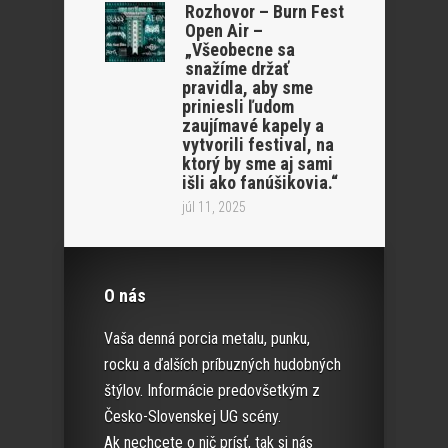
Rozhovor – Burn Fest
Open Air –
„Všeobecne sa
snažíme držať
pravidla, aby sme
priniesli ľudom
zaujímavé kapely a
vytvorili festival, na
ktorý by sme aj sami
išli ako fanúšikovia.“
júl 11, 2025
O nás
Vaša denná porcia metalu, punku,
rocku a ďalších príbuzných hudobných
štýlov. Informácie predovšetkým z
Česko-Slovenskej UG scény.
Ak nechcete o nič prísť, tak si nás