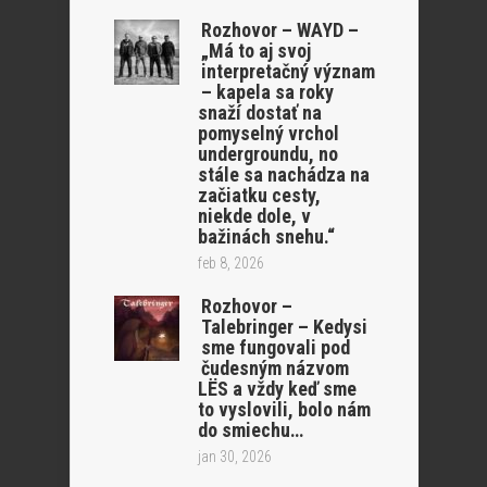
Rozhovor – WAYD –
„Má to aj svoj
interpretačný význam
– kapela sa roky
snaží dostať na
pomyselný vrchol
undergroundu, no
stále sa nachádza na
začiatku cesty,
niekde dole, v
bažinách snehu.“
feb 8, 2026
Rozhovor –
Talebringer – Kedysi
sme fungovali pod
čudesným názvom
LËS a vždy keď sme
to vyslovili, bolo nám
do smiechu…
jan 30, 2026