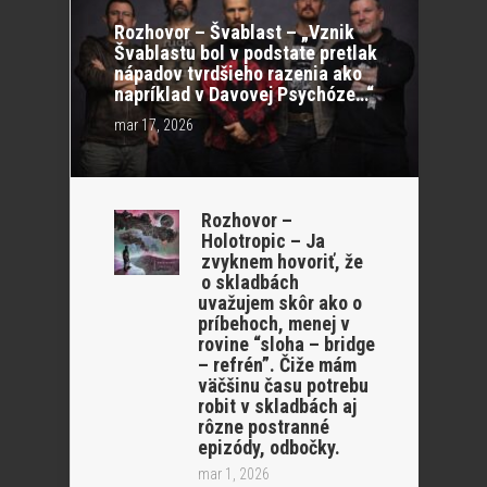
Rozhovor – Švablast – „Vznik
Švablastu bol v podstate pretlak
nápadov tvrdšieho razenia ako
napríklad v Davovej Psychóze…“
mar 17, 2026
Rozhovor –
Holotropic – Ja
zvyknem hovoriť, že
o skladbách
uvažujem skôr ako o
príbehoch, menej v
rovine “sloha – bridge
– refrén”. Čiže mám
väčšinu času potrebu
robit v skladbách aj
rôzne postranné
epizódy, odbočky.
mar 1, 2026