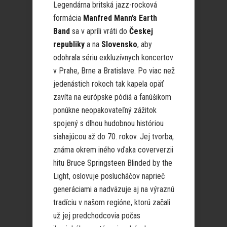
Legendárna britská jazz-rocková
formácia
Manfred Mann’s Earth
Band
sa v apríli vráti do
Českej
republiky
a na
Slovensko
, aby
odohrala sériu exkluzívnych koncertov
v Prahe, Brne a Bratislave. Po viac než
jedenástich rokoch tak kapela opäť
zavíta na európske pódiá a fanúšikom
ponúkne neopakovateľný zážitok
spojený s dlhou hudobnou históriou
siahajúcou až do 70. rokov. Jej tvorba,
známa okrem iného vďaka coververzii
hitu Bruce Springsteen Blinded by the
Light, oslovuje poslucháčov naprieč
generáciami a nadväzuje aj na výraznú
tradíciu v našom regióne, ktorú začali
už jej predchodcovia počas