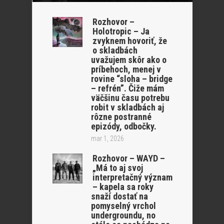
Rozhovor –
Holotropic – Ja
zvyknem hovoriť, že
o skladbách
uvažujem skôr ako o
príbehoch, menej v
rovine “sloha – bridge
– refrén”. Čiže mám
väčšinu času potrebu
robit v skladbách aj
rôzne postranné
epizódy, odbočky.
mar 1, 2026
Rozhovor – WAYD –
„Má to aj svoj
interpretačný význam
– kapela sa roky
snaží dostať na
pomyselný vrchol
undergroundu, no