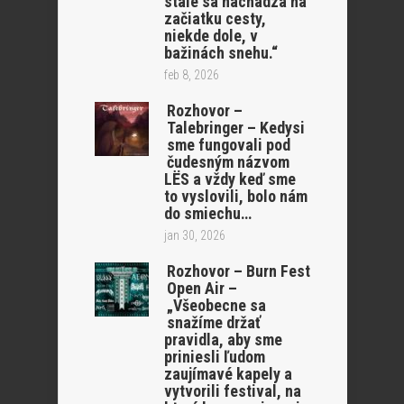
stále sa nachádza na
začiatku cesty,
niekde dole, v
bažinách snehu.“
feb 8, 2026
Rozhovor –
Talebringer – Kedysi
sme fungovali pod
čudesným názvom
LËS a vždy keď sme
to vyslovili, bolo nám
do smiechu…
jan 30, 2026
Rozhovor – Burn Fest
Open Air –
„Všeobecne sa
snažíme držať
pravidla, aby sme
priniesli ľudom
zaujímavé kapely a
vytvorili festival, na