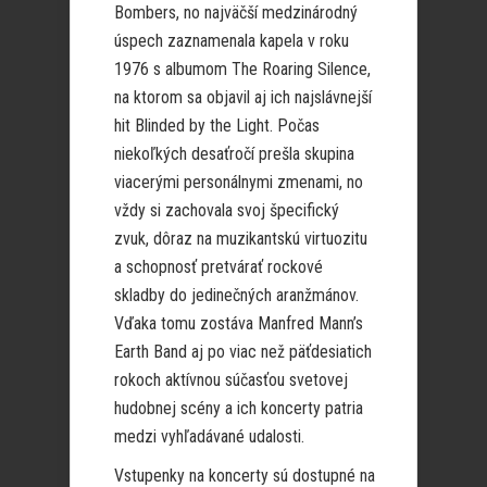
Bombers, no najväčší medzinárodný
úspech zaznamenala kapela v roku
1976 s albumom The Roaring Silence,
na ktorom sa objavil aj ich najslávnejší
hit Blinded by the Light. Počas
niekoľkých desaťročí prešla skupina
viacerými personálnymi zmenami, no
vždy si zachovala svoj špecifický
zvuk, dôraz na muzikantskú virtuozitu
a schopnosť pretvárať rockové
skladby do jedinečných aranžmánov.
Vďaka tomu zostáva Manfred Mann’s
Earth Band aj po viac než päťdesiatich
rokoch aktívnou súčasťou svetovej
hudobnej scény a ich koncerty patria
medzi vyhľadávané udalosti.
Vstupenky na koncerty sú dostupné na