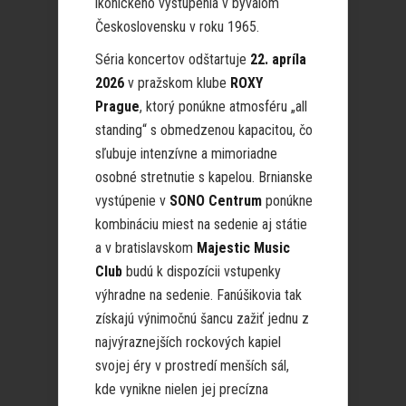
ikonického vystúpenia v bývalom
Československu v roku 1965.
Séria koncertov odštartuje
22. apríla
2026
v pražskom klube
ROXY
Prague
, ktorý ponúkne atmosféru „all
standing“ s obmedzenou kapacitou, čo
sľubuje intenzívne a mimoriadne
osobné stretnutie s kapelou. Brnianske
vystúpenie v
SONO Centrum
ponúkne
kombináciu miest na sedenie aj státie
a v bratislavskom
Majestic Music
Club
budú k dispozícii vstupenky
výhradne na sedenie. Fanúšikovia tak
získajú výnimočnú šancu zažiť jednu z
najvýraznejších rockových kapiel
svojej éry v prostredí menších sál,
kde vynikne nielen jej precízna