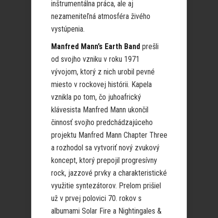
inštrumentálna práca, ale aj
nezameniteľná atmosféra živého
vystúpenia.
Manfred Mann’s Earth Band
prešli
od svojho vzniku v roku 1971
vývojom, ktorý z nich urobil pevné
miesto v rockovej histórii. Kapela
vznikla po tom, čo juhoafrický
klávesista Manfred Mann ukončil
činnosť svojho predchádzajúceho
projektu Manfred Mann Chapter Three
a rozhodol sa vytvoriť nový zvukový
koncept, ktorý prepojil progresívny
rock, jazzové prvky a charakteristické
využitie syntezátorov. Prelom prišiel
už v prvej polovici 70. rokov s
albumami Solar Fire a Nightingales &