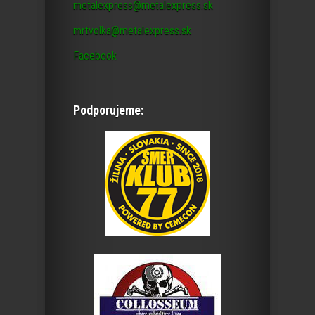
metalexpress@metalexpress.sk
mrtvolka@metalexpress.sk
Facebook
Podporujeme: