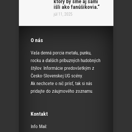
ktorý by sme aj sami
išli ako fanúšikovia.“
júl 11, 2025
O nás
Vaša denná porcia metalu, punku,
rocku a ďalších príbuzných hudobných
štýlov. Informácie predovšetkým z
Česko-Slovenskej UG scény.
Ak nechcete o nič prísť, tak si nás
pridajte do záujmového zoznamu.
Kontakt
Info Mail: