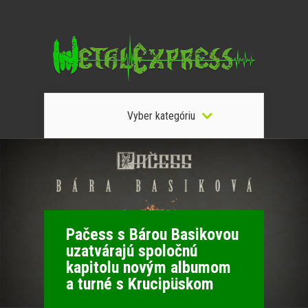
Vyber kategóriu
Pačess s Bárou Basikovou
uzatvárajú spoločnú
kapitolu novým albumom
a turné s Krucipüskom