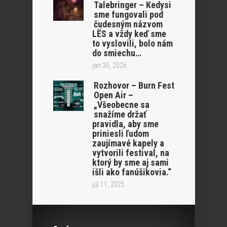
Talebringer – Kedysi
sme fungovali pod
čudesným názvom
LËS a vždy keď sme
to vyslovili, bolo nám
do smiechu…
jan 30, 2026
Rozhovor – Burn Fest
Open Air –
„Všeobecne sa
snažíme držať
pravidla, aby sme
priniesli ľudom
zaujímavé kapely a
vytvorili festival, na
ktorý by sme aj sami
išli ako fanúšikovia.“
júl 11, 2025