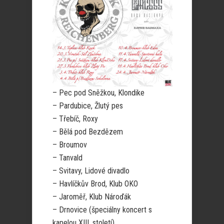
– Pec pod Sněžkou, Klondike
– Pardubice, Žlutý pes
– Třebíč, Roxy
– Bělá pod Bezdězem
– Broumov
– Tanvald
– Svitavy, Lidové divadlo
– Havlíčkův Brod, Klub OKO
– Jaroměř, Klub Nároďák
– Drnovice (špeciálny koncert s
kapelou XIII. století)