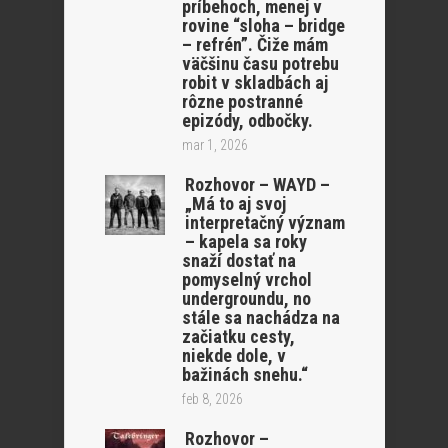
príbehoch, menej v
rovine “sloha – bridge
– refrén”. Čiže mám
väčšinu času potrebu
robit v skladbách aj
rôzne postranné
epizódy, odbočky.
mar 1, 2026
Rozhovor – WAYD –
„Má to aj svoj
interpretačný význam
– kapela sa roky
snaží dostať na
pomyselný vrchol
undergroundu, no
stále sa nachádza na
začiatku cesty,
niekde dole, v
bažinách snehu.“
feb 8, 2026
Rozhovor –