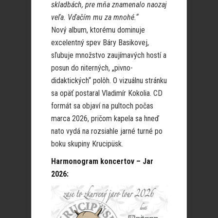
skladbách, pre mňa znamenalo naozaj
veľa. Vďačím mu za mnohé.“
Nový album, ktorému dominuje
excelentný spev Báry Basikovej,
sľubuje množstvo zaujímavých hostí a
posun do niterných, „pivno-
didaktických“ polôh. O vizuálnu stránku
sa opäť postaral Vladimír Kokolia. CD
formát sa objaví na pultoch počas
marca 2026, pričom kapela sa hneď
nato vydá na rozsiahle jarné turné po
boku skupiny Krucipüsk.
Harmonogram koncertov – Jar
2026: