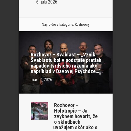
6. júla 2026
Najnovšie z kategórie:
Rozhovory
Rozhovor – Švablast – „Vznik
Švablastu bol v podstate pretlak
nápadov tvrdšieho razenia ako
napríklad v Davovej Psychóze…“
mar 17, 2026
Rozhovor –
Holotropic – Ja
zvyknem hovoriť, že
o skladbách
uvažujem skôr ako o