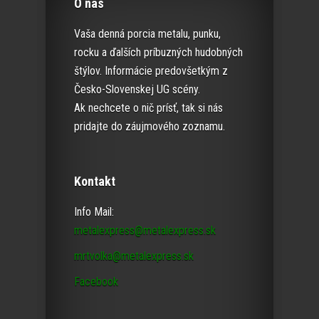
O nás
Vaša denná porcia metalu, punku,
rocku a ďalších príbuzných hudobných
štýlov. Informácie predovšetkým z
Česko-Slovenskej UG scény.
Ak nechcete o nič prísť, tak si nás
pridajte do záujmového zoznamu.
Kontakt
Info Mail:
metalexpress@metalexpress.sk
mrtvolka@metalexpress.sk
Facebook