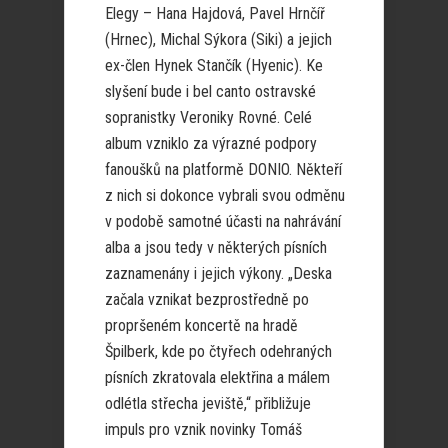
Elegy – Hana Hajdová, Pavel Hrnčíř
(Hrnec), Michal Sýkora (Siki) a jejich
ex-člen Hynek Stančík (Hyenic). Ke
slyšení bude i bel canto ostravské
sopranistky Veroniky Rovné. Celé
album vzniklo za výrazné podpory
fanoušků na platformě DONIO. Někteří
z nich si dokonce vybrali svou odměnu
v podobě samotné účasti na nahrávání
alba a jsou tedy v některých písních
zaznamenány i jejich výkony. „Deska
začala vznikat bezprostředně po
propršeném koncertě na hradě
Špilberk, kde po čtyřech odehraných
písních zkratovala elektřina a málem
odlétla střecha jeviště,“ přibližuje
impuls pro vznik novinky Tomáš