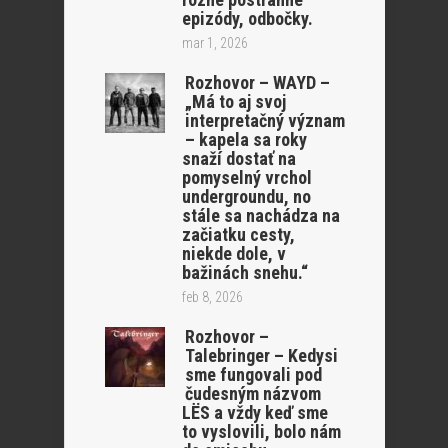
epizódy, odbočky.
mar 1, 2026
Rozhovor – WAYD –
„Má to aj svoj
interpretačný význam
– kapela sa roky
snaží dostať na
pomyselný vrchol
undergroundu, no
stále sa nachádza na
začiatku cesty,
niekde dole, v
bažinách snehu.“
feb 8, 2026
Rozhovor –
Talebringer – Kedysi
sme fungovali pod
čudesným názvom
LËS a vždy keď sme
to vyslovili, bolo nám