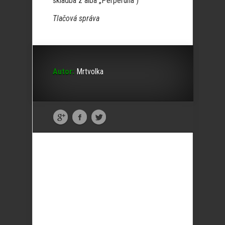
skladba z alba „Perperuna“)
Tlačová správa
Autor:
Mrtvolka