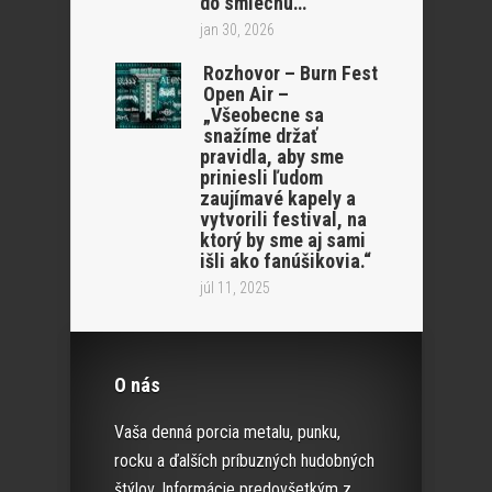
do smiechu…
jan 30, 2026
Rozhovor – Burn Fest
Open Air –
„Všeobecne sa
snažíme držať
pravidla, aby sme
priniesli ľudom
zaujímavé kapely a
vytvorili festival, na
ktorý by sme aj sami
išli ako fanúšikovia.“
júl 11, 2025
O nás
Vaša denná porcia metalu, punku,
rocku a ďalších príbuzných hudobných
štýlov. Informácie predovšetkým z