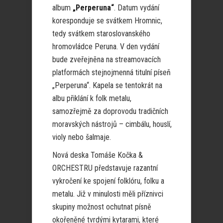
album
„Perperuna“
. Datum vydání
koresponduje se svátkem Hromnic,
tedy svátkem staroslovanského
hromovládce Peruna. V den vydání
bude zveřejněna na streamovacích
platformách stejnojmenná titulní píseň
„Perperuna“. Kapela se tentokrát na
albu přiklání k folk metalu,
samozřejmě za doprovodu tradičních
moravských nástrojů – cimbálu, houslí,
violy nebo šalmaje.
Nová deska Tomáše Kočka &
ORCHESTRU představuje razantní
vykročení ke spojení folklóru, folku a
metalu. Již v minulosti měli příznivci
skupiny možnost ochutnat písně
okořeněné tvrdými kytarami, které