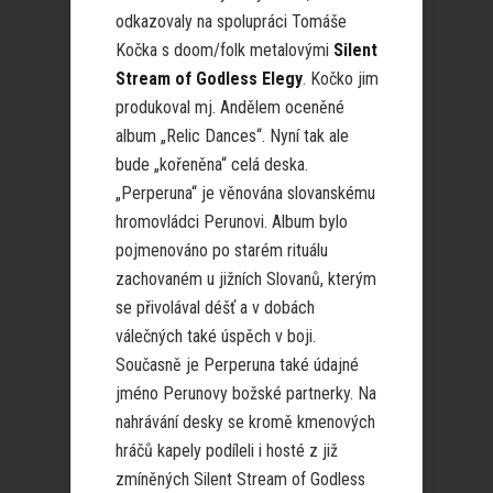
odkazovaly na spolupráci Tomáše
Kočka s doom/folk metalovými
Silent
Stream of Godless Elegy
. Kočko jim
produkoval mj. Andělem oceněné
album „Relic Dances“. Nyní tak ale
bude „kořeněna“ celá deska.
„Perperuna“ je věnována slovanskému
hromovládci Perunovi. Album bylo
pojmenováno po starém rituálu
zachovaném u jižních Slovanů, kterým
se přivolával déšť a v dobách
válečných také úspěch v boji.
Současně je Perperuna také údajné
jméno Perunovy božské partnerky. Na
nahrávání desky se kromě kmenových
hráčů kapely podíleli i hosté z již
zmíněných Silent Stream of Godless