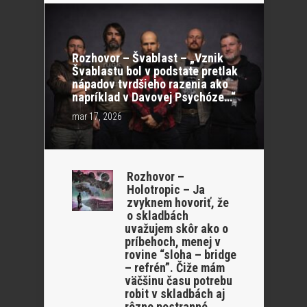
Rozhovor – Švablast – „Vznik
Švablastu bol v podstate pretlak
nápadov tvrdšieho razenia ako
napríklad v Davovej Psychóze…“
mar 17, 2026
Rozhovor –
Holotropic – Ja
zvyknem hovoriť, že
o skladbách
uvažujem skôr ako o
príbehoch, menej v
rovine “sloha – bridge
– refrén”. Čiže mám
väčšinu času potrebu
robit v skladbách aj
rôzne postranné