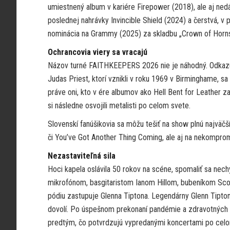
umiestnený album v kariére Firepower (2018), ale aj ned
poslednej nahrávky Invincible Shield (2024) a čerstvá, v p
nominácia na Grammy (2025) za skladbu „Crown of Horns
Ochrancovia viery sa vracajú
Názov turné FAITHKEEPERS 2026 nie je náhodný. Odkazuje
Judas Priest, ktorí vznikli v roku 1969 v Birminghame, sa
práve oni, kto v ére albumov ako Hell Bent for Leather z
si následne osvojili metalisti po celom svete.
Slovenskí fanúšikovia sa môžu tešiť na show plnú najväčšíc
či You’ve Got Another Thing Coming, ale aj na nekomprom
Nezastaviteľná sila
Hoci kapela oslávila 50 rokov na scéne, spomaliť sa n
mikrofónom, basgitaristom Ianom Hillom, bubeníkom Sco
pódiu zastupuje Glenna Tiptona. Legendárny Glenn Tipton
dovolí. Po úspešnom prekonaní pandémie a zdravotných pr
predtým, čo potvrdzujú vypredanými koncertami po celo