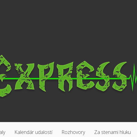
aly
Kalendár udalostí
Rozhovory
Za stenami hluku