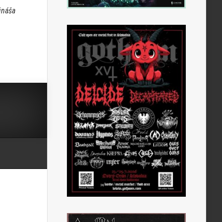
ináša