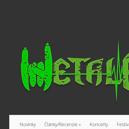
Novinky
Články/Recenzie
»
Koncerty
Festiv