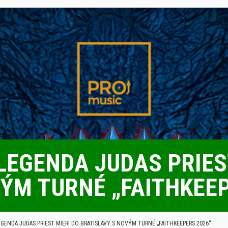
EGENDA JUDAS PRIES
ÝM TURNÉ „FAITHKEEP
ENDA JUDAS PRIEST MIERI DO BRATISLAVY S NOVÝM TURNÉ „FAITHKEEPERS 2026“