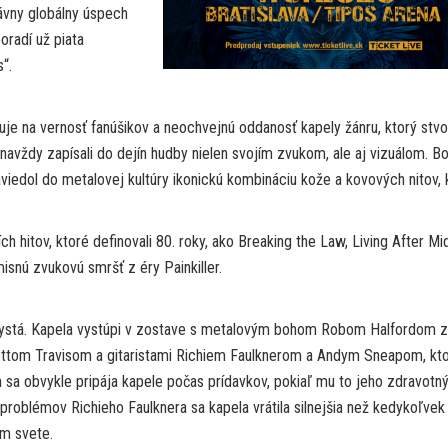
ávny globálny úspech
oradí už piata
“.
 na vernosť fanúšikov a neochvejnú oddanosť kapely žánru, ktorý stvori
 navždy zapísali do dejín hudby nielen svojím zvukom, ale aj vizuálom. Bol
aviedol do metalovej kultúry ikonickú kombináciu kože a kovových nitov, 
h hitov, ktoré definovali 80. roky, ako Breaking the Law, Living After Mi
isnú zvukovú smršť z éry Painkiller.
echystá. Kapela vystúpi v zostave s metalovým bohom Robom Halfordom 
ttom Travisom a gitaristami Richiem Faulknerom a Andym Sneapom, kto
 sa obvykle pripája kapele počas prídavkov, pokiaľ mu to jeho zdravotný
oblémov Richieho Faulknera sa kapela vrátila silnejšia než kedykoľvek
m svete.