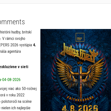
omments
istórii hudby, britskí
o. V rámci svojho
EPERS 2026 vystúpia
4.
ináša agentúra
xkluzívne v sieti
ava-04-08-2026
vojej viac ako 50-ročnej
ktorá v roku 2022
o polstoročí na scéne
nielen ich najlepšie