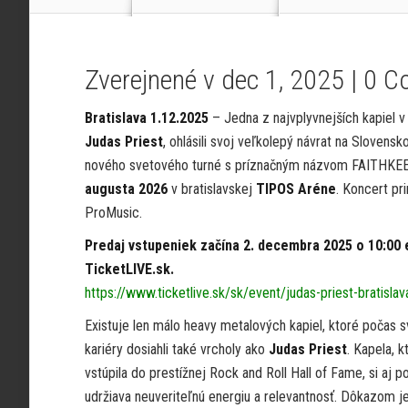
Zverejnené v dec 1, 2025 |
0 C
Bratislava 1.12.2025
– Jedna z najvplyvnejších kapiel v h
Judas Priest
, ohlásili svoj veľkolepý návrat na Slovensk
nového svetového turné s príznačným názvom FAITHKE
augusta 2026
v bratislavskej
TIPOS Aréne
. Koncert pr
ProMusic.
Predaj vstupeniek začína 2. decembra 2025 o 10:00 e
TicketLIVE.sk.
https://www.ticketlive.sk/sk/event/judas-priest-bratisl
Existuje len málo heavy metalových kapiel, ktoré počas s
kariéry dosiahli také vrcholy ako
Judas Priest
. Kapela, 
vstúpila do prestížnej Rock and Roll Hall of Fame, si aj p
udržiava neuveriteľnú energiu a relevantnosť. Dôkazom je 