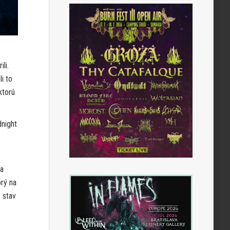
li.
i to
ktorú
dnight
za
rý na
 stav