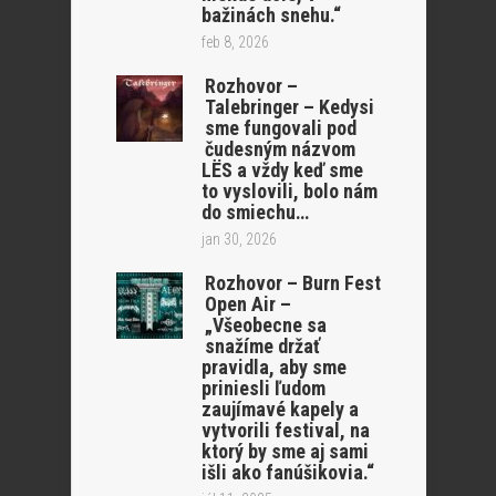
bažinách snehu.“
feb 8, 2026
Rozhovor –
Talebringer – Kedysi
sme fungovali pod
čudesným názvom
LËS a vždy keď sme
to vyslovili, bolo nám
do smiechu…
jan 30, 2026
Rozhovor – Burn Fest
Open Air –
„Všeobecne sa
snažíme držať
pravidla, aby sme
priniesli ľudom
zaujímavé kapely a
vytvorili festival, na
ktorý by sme aj sami
išli ako fanúšikovia.“