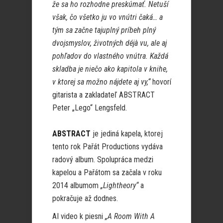
že sa ho rozhodne preskúmať. Netuší
však, čo všetko ju vo vnútri čaká… a
tým sa začne tajuplný príbeh plný
dvojsmyslov, životných déjà vu, ale aj
pohľadov do vlastného vnútra. Každá
skladba je niečo ako kapitola v knihe,
v ktorej sa možno nájdete aj vy,“
hovorí
gitarista a zakladateľ ABSTRACT
Peter „Lego“ Lengsfeld.
ABSTRACT
je jediná kapela, ktorej
tento rok Pařát Productions vydáva
radový album. Spolupráca medzi
kapelou a Pařátom sa začala v roku
2014 albumom
„Lightheory“
a
pokračuje až dodnes.
AI video k piesni
„A Room With A