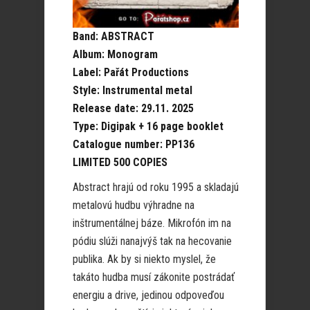
Band: ABSTRACT
Album: Monogram
Label: Pařát Productions
Style: Instrumental metal
Release date: 29.11. 2025
Type: Digipak + 16 page booklet
Catalogue number: PP136
LIMITED 500 COPIES
Abstract hrajú od roku 1995 a skladajú
metalovú hudbu výhradne na
inštrumentálnej báze. Mikrofón im na
pódiu slúži nanajvýš tak na hecovanie
publika. Ak by si niekto myslel, že
takáto hudba musí zákonite postrádať
energiu a drive, jedinou odpoveďou