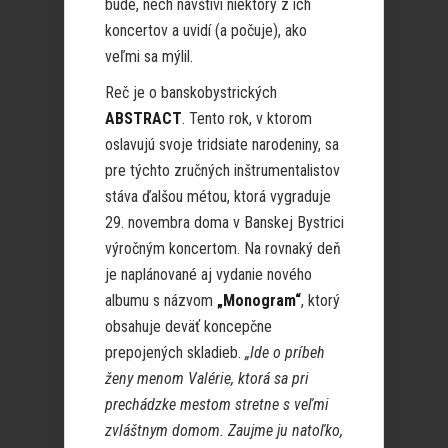
bude, nech navštívi niektorý z ich
koncertov a uvidí (a počuje), ako
veľmi sa mýlil.
Reč je o banskobystrických
ABSTRACT
. Tento rok, v ktorom
oslavujú svoje tridsiate narodeniny, sa
pre týchto zručných inštrumentalistov
stáva ďalšou métou, ktorá vygraduje
29. novembra doma v Banskej Bystrici
výročným koncertom. Na rovnaký deň
je naplánované aj vydanie nového
albumu s názvom
„Monogram“
, ktorý
obsahuje deväť koncepčne
prepojených skladieb.
„Ide o príbeh
ženy menom Valérie, ktorá sa pri
prechádzke mestom stretne s veľmi
zvláštnym domom. Zaujme ju natoľko,