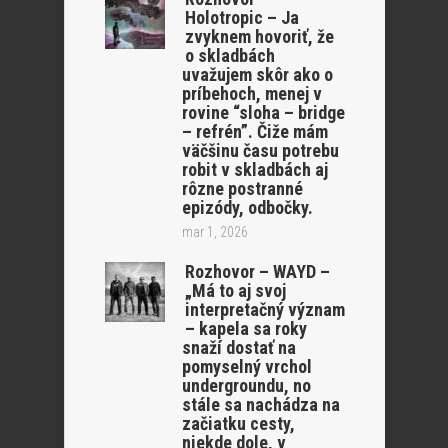
Holotropic – Ja
zvyknem hovoriť, že
o skladbách
uvažujem skôr ako o
príbehoch, menej v
rovine “sloha – bridge
– refrén”. Čiže mám
väčšinu času potrebu
robit v skladbách aj
rôzne postranné
epizódy, odbočky.
mar 1, 2026
Rozhovor – WAYD –
„Má to aj svoj
interpretačný význam
– kapela sa roky
snaží dostať na
pomyselný vrchol
undergroundu, no
stále sa nachádza na
začiatku cesty,
niekde dole, v