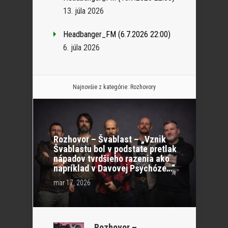
13. júla 2026
Headbanger_FM (6.7.2026 22:00)
6. júla 2026
Najnovšie z kategórie:
Rozhovory
Rozhovor – Švablast – „Vznik
Švablastu bol v podstate pretlak
nápadov tvrdšieho razenia ako
napríklad v Davovej Psychóze…“
mar 17, 2026
Rozhovor –