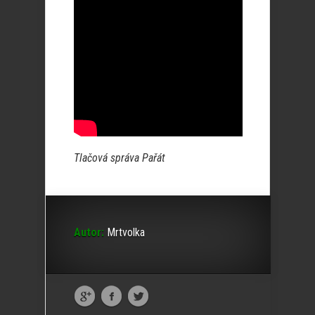
Tlačová správa Pařát
Autor:
Mrtvolka