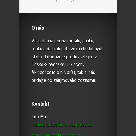
júl 11, 2025
O nás
Vaša denná porcia metalu, punku,
rocku a ďalších príbuzných hudobných
štýlov. Informácie predovšetkým z
Česko-Slovenskej UG scény.
Ak nechcete o nič prísť, tak si nás
pridajte do záujmového zoznamu.
Kontakt
Info Mail:
metalexpress@metalexpress.sk
mrtvolka@metalexpress.sk