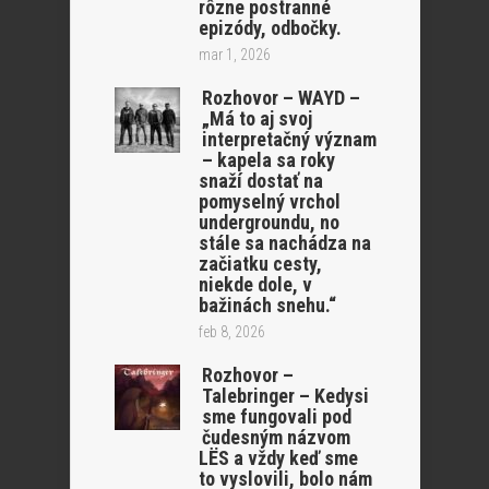
rôzne postranné
epizódy, odbočky.
mar 1, 2026
Rozhovor – WAYD –
„Má to aj svoj
interpretačný význam
– kapela sa roky
snaží dostať na
pomyselný vrchol
undergroundu, no
stále sa nachádza na
začiatku cesty,
niekde dole, v
bažinách snehu.“
feb 8, 2026
Rozhovor –
Talebringer – Kedysi
sme fungovali pod
čudesným názvom
LËS a vždy keď sme
to vyslovili, bolo nám