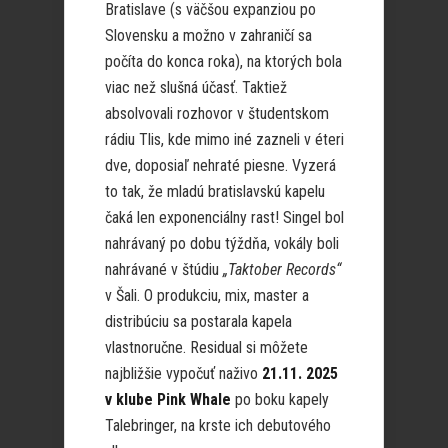
Bratislave (s väčšou expanziou po
Slovensku a možno v zahraničí sa
počíta do konca roka), na ktorých bola
viac než slušná účasť. Taktiež
absolvovali rozhovor v študentskom
rádiu Tlis, kde mimo iné zazneli v éteri
dve, doposiaľ nehraté piesne. Vyzerá
to tak, že mladú bratislavskú kapelu
čaká len exponenciálny rast! Singel bol
nahrávaný po dobu týždňa, vokály boli
nahrávané v štúdiu
„Taktober Records“
v Šali. O produkciu, mix, master a
distribúciu sa postarala kapela
vlastnoručne. Residual si môžete
najbližšie vypočuť naživo
21.11. 2025
v klube Pink Whale
po boku kapely
Talebringer, na krste ich debutového