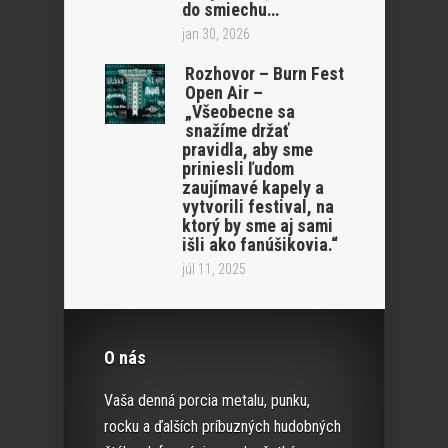
do smiechu…
jan 30, 2026
Rozhovor – Burn Fest
Open Air –
„Všeobecne sa
snažíme držať
pravidla, aby sme
priniesli ľudom
zaujímavé kapely a
vytvorili festival, na
ktorý by sme aj sami
išli ako fanúšikovia.“
júl 11, 2025
O nás
Vaša denná porcia metalu, punku,
rocku a ďalších príbuzných hudobných