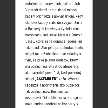
dobrých streamovacích platformách.
V poradí druhý, tento singel mladej
kapely prichádza s novým uhlom, kedy
členovia kapely siahli do svojich Drum
n Bassových koreňov a vychrlili silnú
kombináciu Industrial-Metalu a Drum n
Bassu, ktorá sa na domácej scéne len
tak nevidí. Ako jeho predchodca, tento
singel taktiež obsahuje dve skladby s
tým, že prvá je skôr dodatok, ktorý
má poslucháča uviesť do atmosféry,
ako samotná pieseň. Aj keď posledný
singel
„ASSEMBLER“
zožal výborné
recenzie a hodnotenia ako publikácií
tak poslucháčov, Residual sa
nezastavili. Od publikovania pracujú na
novej hudbe, odohrali tri koncerty v