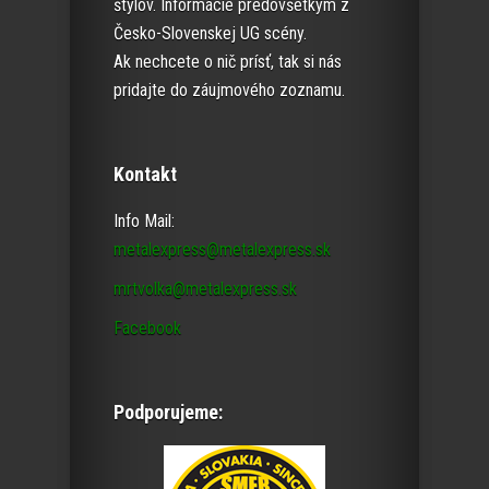
štýlov. Informácie predovšetkým z
Česko-Slovenskej UG scény.
Ak nechcete o nič prísť, tak si nás
pridajte do záujmového zoznamu.
Kontakt
Info Mail:
metalexpress@metalexpress.sk
mrtvolka@metalexpress.sk
Facebook
Podporujeme: