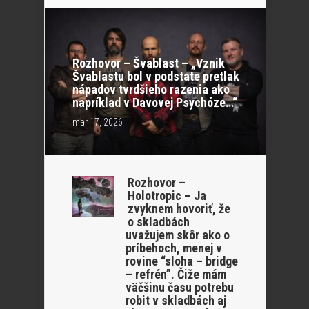
Rozhovor – Švablast – „Vznik
Švablastu bol v podstate pretlak
nápadov tvrdšieho razenia ako
napríklad v Davovej Psychóze…“
mar 17, 2026
Rozhovor –
Holotropic – Ja
zvyknem hovoriť, že
o skladbách
uvažujem skôr ako o
príbehoch, menej v
rovine “sloha – bridge
– refrén”. Čiže mám
väčšinu času potrebu
robit v skladbách aj