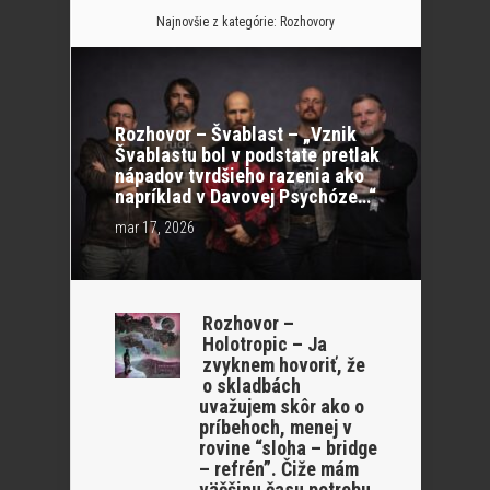
Najnovšie z kategórie:
Rozhovory
Rozhovor – Švablast – „Vznik
Švablastu bol v podstate pretlak
nápadov tvrdšieho razenia ako
napríklad v Davovej Psychóze…“
mar 17, 2026
Rozhovor –
Holotropic – Ja
zvyknem hovoriť, že
o skladbách
uvažujem skôr ako o
príbehoch, menej v
rovine “sloha – bridge
– refrén”. Čiže mám
väčšinu času potrebu