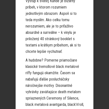
Výstup k svätej Kunde je bizarný
príbeh, v ktorom rozumiem
jednotlivým obrazom. Aspoň si to
teda myslím. Ako celku tomu
nerozumiem, ale je to príťažlivo
absurdné a surreálne – k vinylu je
priložený 40 stránkový booklet s
textami a krátkym príbehom, ak si to
chcete lepšie vychutnať.
A hudobne? Pomerne priamočiare
klasické tremollové black metalové
riffy fungujú okamžite. Časom sa
nabaľujú ďalšie poslucháčsky
náročnejšie motívy. Disonantné
vyhrávky zaváňajúce death metalom
spriaznených Ceremony of Silence,
black metalová avantgarda, black’n’roll,