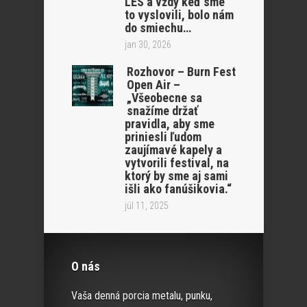
LËS a vždy keď sme
to vyslovili, bolo nám
do smiechu…
jan 30, 2026
Rozhovor – Burn Fest
Open Air –
„Všeobecne sa
snažíme držať
pravidla, aby sme
priniesli ľudom
zaujímavé kapely a
vytvorili festival, na
ktorý by sme aj sami
išli ako fanúšikovia.“
júl 11, 2025
O nás
Vaša denná porcia metalu, punku,