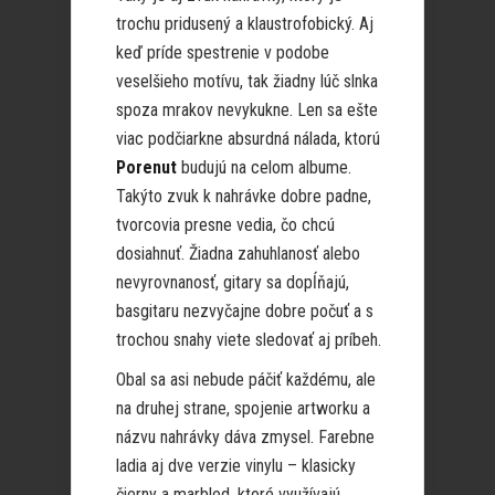
trochu pridusený a klaustrofobický. Aj
keď príde spestrenie v podobe
veselšieho motívu, tak žiadny lúč slnka
spoza mrakov nevykukne. Len sa ešte
viac podčiarkne absurdná nálada, ktorú
Porenut
budujú na celom albume.
Takýto zvuk k nahrávke dobre padne,
tvorcovia presne vedia, čo chcú
dosiahnuť. Žiadna zahuhlanosť alebo
nevyrovnanosť, gitary sa dopĺňajú,
basgitaru nezvyčajne dobre počuť a s
trochou snahy viete sledovať aj príbeh.
Obal sa asi nebude páčiť každému, ale
na druhej strane, spojenie artworku a
názvu nahrávky dáva zmysel. Farebne
ladia aj dve verzie vinylu – klasicky
čierny a marbled, ktoré využívajú