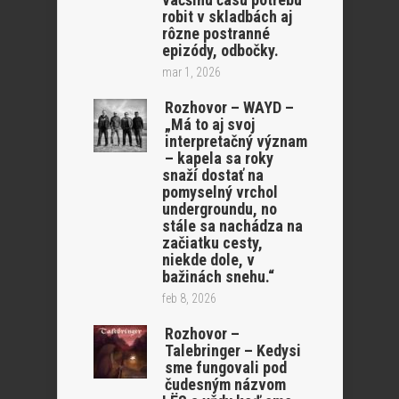
robit v skladbách aj
rôzne postranné
epizódy, odbočky.
mar 1, 2026
Rozhovor – WAYD –
„Má to aj svoj
interpretačný význam
– kapela sa roky
snaží dostať na
pomyselný vrchol
undergroundu, no
stále sa nachádza na
začiatku cesty,
niekde dole, v
bažinách snehu.“
feb 8, 2026
Rozhovor –
Talebringer – Kedysi
sme fungovali pod
čudesným názvom