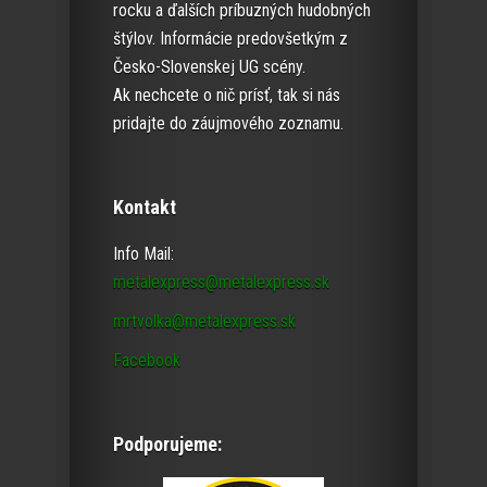
rocku a ďalších príbuzných hudobných
štýlov. Informácie predovšetkým z
Česko-Slovenskej UG scény.
Ak nechcete o nič prísť, tak si nás
pridajte do záujmového zoznamu.
Kontakt
Info Mail:
metalexpress@metalexpress.sk
mrtvolka@metalexpress.sk
Facebook
Podporujeme: