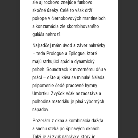
ale aj rockovo znejúce funkovo
skočné úseky. Celé to však drží
pokope v čiernokovových mantineloch
a konzumácia zle skombinovaného
guláša nehrozí.
Najradšej mám úvod a záver nahrávky
– teda Prologue a Epilogue, ktoré
majú strhujúci spád a dynamický
príbeh. Soundtrack k mizernému dňu v
práci – ešte aj káva sa minula! Nálada
pripomenie šedé pracovné hymny
Umbrtku. Zvyšok však nezaostáva a
polhodina materiálu je plná výborných
nápadov.
Pozerám z okna a kombinácia dažďa
a snehu steká po špinavých oknách.
Taký je aj zvuk nahrávky, ktorý je