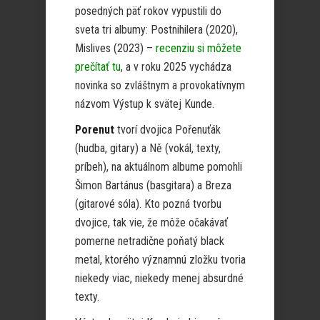
posedných päť rokov vypustili do
sveta tri albumy: Postnihilera (2020),
Mislives (2023) –
recenziu si môžete
prečítať tu
, a v roku 2025 vychádza
novinka so zvláštnym a provokatívnym
názvom Výstup k svätej Kunde.
Porenut
tvorí dvojica Pořenuťák
(hudba, gitary) a Ně (vokál, texty,
príbeh), na aktuálnom albume pomohli
Šimon Bartánus (basgitara) a Breza
(gitarové sóla). Kto pozná tvorbu
dvojice, tak vie, že môže očakávať
pomerne netradične poňatý black
metal, ktorého významnú zložku tvoria
niekedy viac, niekedy menej absurdné
texty.