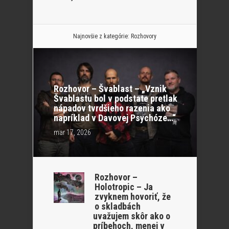
Najnovšie z kategórie:
Rozhovory
Rozhovor – Švablast – „Vznik
Švablastu bol v podstate pretlak
nápadov tvrdšieho razenia ako
napríklad v Davovej Psychóze…“
mar 17, 2026
Rozhovor –
Holotropic – Ja
zvyknem hovoriť, že
o skladbách
uvažujem skôr ako o
príbehoch, menej v