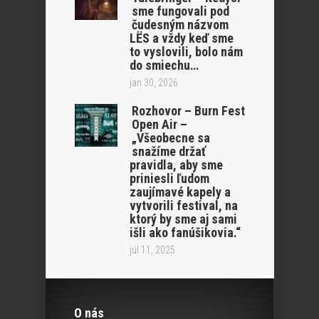
sme fungovali pod
čudesným názvom
LËS a vždy keď sme
to vyslovili, bolo nám
do smiechu…
jan 30, 2026
Rozhovor – Burn Fest
Open Air –
„Všeobecne sa
snažíme držať
pravidla, aby sme
priniesli ľudom
zaujímavé kapely a
vytvorili festival, na
ktorý by sme aj sami
išli ako fanúšikovia.“
júl 11, 2025
O nás