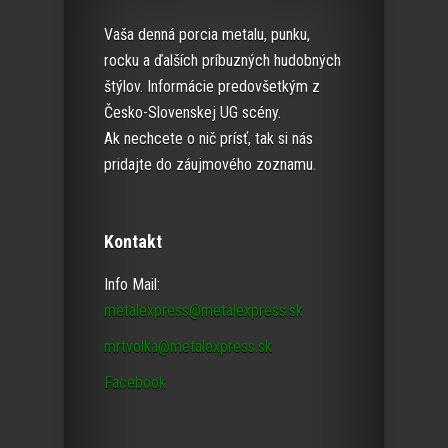
Vaša denná porcia metalu, punku,
rocku a ďalších príbuzných hudobných
štýlov. Informácie predovšetkým z
Česko-Slovenskej UG scény.
Ak nechcete o nič prísť, tak si nás
pridajte do záujmového zoznamu.
Kontakt
Info Mail:
metalexpress@metalexpress.sk
mrtvolka@metalexpress.sk
Facebook