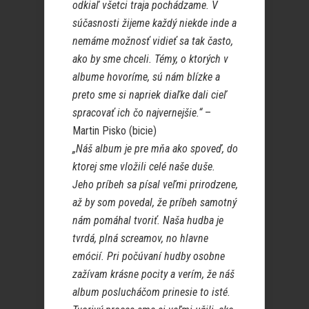
odkiaľ všetci traja pochádzame. V
súčasnosti žijeme každý niekde inde a
nemáme možnosť vidieť sa tak často,
ako by sme chceli. Témy, o ktorých v
albume hovoríme, sú nám blízke a
preto sme si napriek diaľke dali cieľ
spracovať ich čo najvernejšie.“
–
Martin Pisko (bicie)
„Náš album je pre mňa ako spoveď, do
ktorej sme vložili celé naše duše.
Jeho príbeh sa písal veľmi prirodzene,
až by som povedal, že príbeh samotný
nám pomáhal tvoriť. Naša hudba je
tvrdá, plná screamov, no hlavne
emócií. Pri počúvaní hudby osobne
zažívam krásne pocity a verím, že náš
album poslucháčom prinesie to isté.