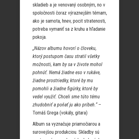
skladieb a je venovaný osobným, no v
spoločnosti čoraz výraznejším témam,
ako je samota, hnev, pocit stratenosti,
potreba vymaniť sa z kruhu a hľadanie
pokoja.
„Názov albumu hovorí o človeku,
ktorý postupom času stratil všetky
možnosti, kam by sa v živote mohol
pohnúť. Nemá žiadne eso v rukáve,
žiadne prostriedky, ktoré by mu
pomohli a žiadne figúrky, ktoré by
vedel využiť. Chceli sme túto tému
zhudobniť a poňať ju ako príbeh.“
–
Tomáš Grega (vokály, gitara)
Album sa vyznačuje priamočiarou a
surovejšou produkciou. Skladby sú