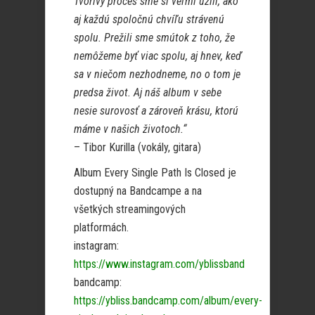
Tvorivý proces sme si veľmi užili, ako
aj každú spoločnú chvíľu strávenú
spolu. Prežili sme smútok z toho, že
nemôžeme byť viac spolu, aj hnev, keď
sa v niečom nezhodneme, no o tom je
predsa život. Aj náš album v sebe
nesie surovosť a zároveň krásu, ktorú
máme v našich životoch.“
– Tibor Kurilla (vokály, gitara)
Album Every Single Path Is Closed je
dostupný na Bandcampe a na
všetkých streamingových
platformách.
instagram:
https://www.instagram.com/yblissband
bandcamp:
https://ybliss.bandcamp.com/album/every-