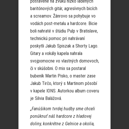
postavené na zvuku nízko ladených
baritónových gitár, agresívnych bicích
a screamov. Žánrovo sa pohybuje vo
vodách post-metalu a hardcore. Bicie
boli nahraté v štúdiu Pulp v Bratislave,
technickú pomoc pri nahrávaní
poskytli Jakub Spiszak a Shorty Lago.
Gitary a vokály kapela nahrala
svojpomocne vo vlastných domovoch,
či v skúšobni. O mix sa postaral
bubeník Martin Pisko, o master zase
Jakub Tirčo, ktorý s Martinom pôsobí
v kapele IONS. Autorkou album coveru
je Silvia Balážová.
„Fanúšikom tvrdej hudby sme chceli
ponúknuť náš hardcore z hladovej
doliny, konkrétne z Gelnice a okolia,