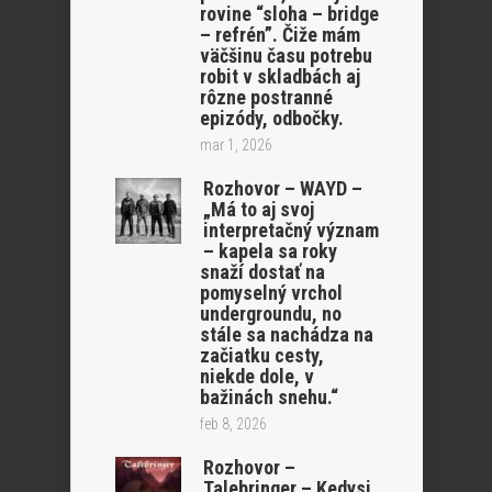
rovine “sloha – bridge
– refrén”. Čiže mám
väčšinu času potrebu
robit v skladbách aj
rôzne postranné
epizódy, odbočky.
mar 1, 2026
Rozhovor – WAYD –
„Má to aj svoj
interpretačný význam
– kapela sa roky
snaží dostať na
pomyselný vrchol
undergroundu, no
stále sa nachádza na
začiatku cesty,
niekde dole, v
bažinách snehu.“
feb 8, 2026
Rozhovor –
Talebringer – Kedysi