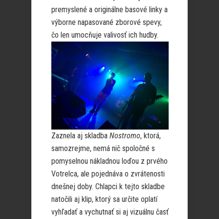
premyslené a originálne basové linky a
výborne napasované zborové spevy,
čo len
umocňuje valivosť ich hudby.
Zaznela aj skladba
Nostromo
, ktorá,
samozrejme, nemá nič spoločné s
pomyselnou nákladnou loďou z prvého
Votrelca, ale pojednáva o zvrátenosti
dnešnej doby. Chlapci k tejto skladbe
natočili aj klip, ktorý sa určite oplatí
vyhľadať a vychutnať si aj vizuálnu časť