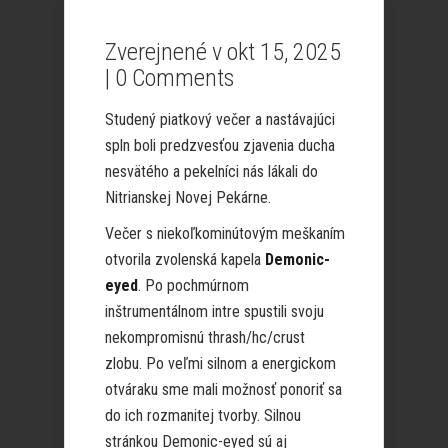
Zverejnené v okt 15, 2025
|
0 Comments
Studený piatkový večer a nastávajúci
spln boli predzvesťou zjavenia ducha
nesvätého a pekelníci nás lákali do
Nitrianskej Novej Pekárne.
Večer s niekoľkominútovým meškaním
otvorila zvolenská kapela
Demonic-
eyed
. Po pochmúrnom
inštrumentálnom intre spustili svoju
nekompromisnú thrash/hc/crust
zlobu. Po veľmi silnom a energickom
otváraku sme mali možnosť ponoriť sa
do ich rozmanitej tvorby. Silnou
stránkou Demonic-eyed sú aj