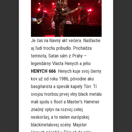
Je čas na hlavný akt večera. Našťastie
aj ľudí trochu pribudlo. Prichádza
temnota, Satan sám z Prahy –
legendárny Vlasta Henych a jeho
HENYCH 666
. Henych kuje svoj čierny
kov už od roku 1986, pôvodne ako
basgitarista a spevák kapely Törr. Tí
svojou tvorbou prvej vlny black metalu
mali spolu s Root a Master’s Hammer
značný vplyv na rozvoj celej
neskoršej, a to nielen európskej
blackmetalovej scény. Majster