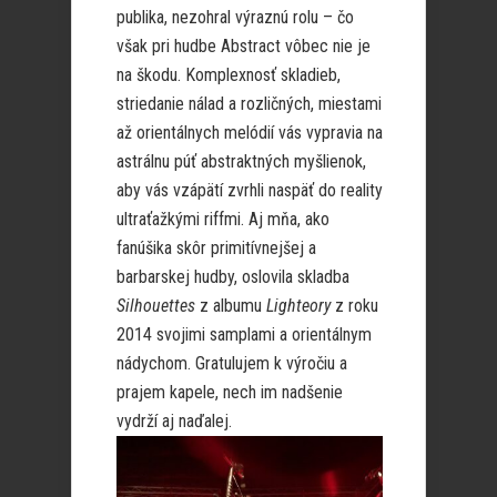
publika, nezohral výraznú rolu – čo
však pri hudbe Abstract vôbec nie je
na škodu. Komplexnosť skladieb,
striedanie nálad a rozličných, miestami
až orientálnych melódií vás vypravia na
astrálnu púť abstraktných myšlienok,
aby vás vzápätí zvrhli naspäť do reality
ultraťažkými riffmi. Aj mňa, ako
fanúšika skôr primitívnejšej a
barbarskej hudby, oslovila skladba
Silhouettes
z albumu
Lighteory
z roku
2014 svojimi samplami a orientálnym
nádychom. Gratulujem k výročiu a
prajem kapele, nech im nadšenie
vydrží aj naďalej.