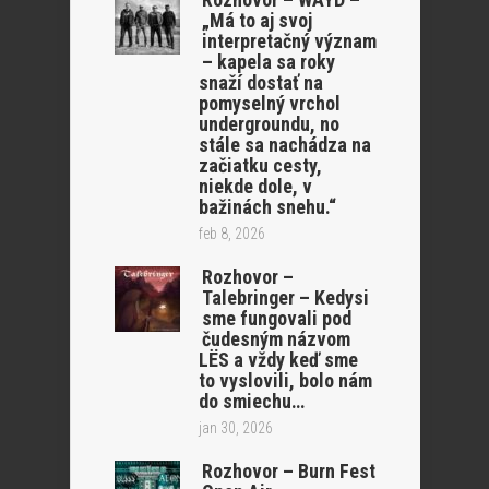
„Má to aj svoj
interpretačný význam
– kapela sa roky
snaží dostať na
pomyselný vrchol
undergroundu, no
stále sa nachádza na
začiatku cesty,
niekde dole, v
bažinách snehu.“
feb 8, 2026
Rozhovor –
Talebringer – Kedysi
sme fungovali pod
čudesným názvom
LËS a vždy keď sme
to vyslovili, bolo nám
do smiechu…
jan 30, 2026
Rozhovor – Burn Fest