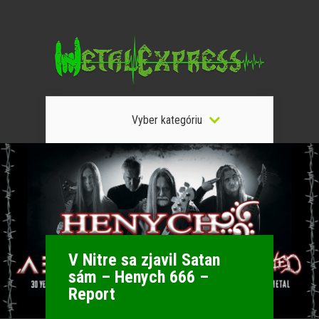
Vyber kategóriu
V Nitre sa zjavil Satan
sám – Henych 666 –
Report