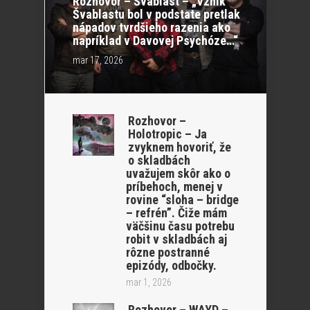
Rozhovor – Švablast – „Vznik
Švablastu bol v podstate pretlak
nápadov tvrdšieho razenia ako
napríklad v Davovej Psychóze…“
mar 17, 2026
Rozhovor –
Holotropic – Ja
zvyknem hovoriť, že
o skladbách
uvažujem skôr ako o
príbehoch, menej v
rovine “sloha – bridge
– refrén”. Čiže mám
väčšinu času potrebu
robit v skladbách aj
rôzne postranné
epizódy, odbočky.
mar 1, 2026
Rozhovor – WAYD –