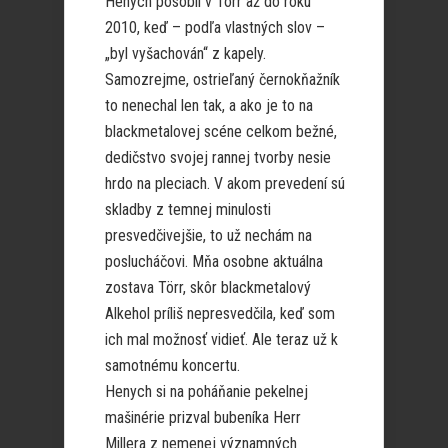
Henych pôsobil v Törr až do roku
2010, keď – podľa vlastných slov –
„byl vyšachován“ z kapely.
Samozrejme, ostrieľaný černokňažník
to nenechal len tak, a ako je to na
blackmetalovej scéne celkom bežné,
dedičstvo svojej rannej tvorby nesie
hrdo na pleciach. V akom prevedení sú
skladby z temnej minulosti
presvedčivejšie, to už nechám na
poslucháčovi. Mňa osobne aktuálna
zostava Törr, skôr blackmetalový
Alkehol príliš nepresvedčila, keď som
ich mal možnosť vidieť. Ale teraz už k
samotnému koncertu.
Henych si na poháňanie pekelnej
mašinérie prizval bubeníka Herr
Millera z nemenej významných