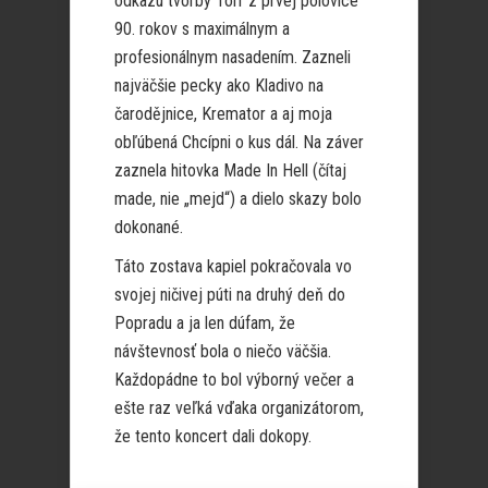
odkazu tvorby Törr z prvej polovice
90. rokov s maximálnym a
profesionálnym nasadením. Zazneli
najväčšie pecky ako Kladivo na
čarodějnice, Kremator a aj moja
obľúbená Chcípni o kus dál. Na záver
zaznela hitovka Made In Hell (čítaj
made, nie „mejd“) a dielo skazy bolo
dokonané.
Táto zostava kapiel pokračovala vo
svojej ničivej púti na druhý deň do
Popradu a ja len dúfam, že
návštevnosť bola o niečo väčšia.
Každopádne to bol výborný večer a
ešte raz veľká vďaka organizátorom,
že tento koncert dali dokopy.