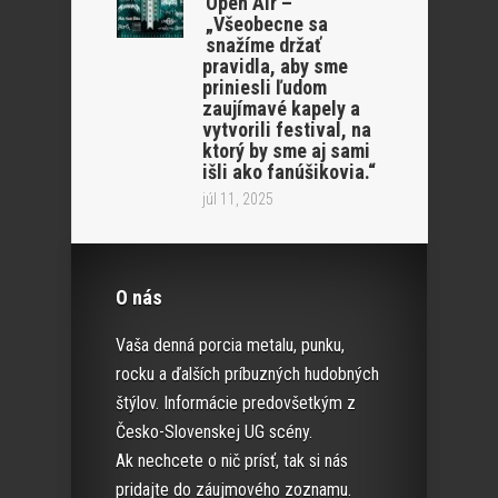
Open Air –
„Všeobecne sa
snažíme držať
pravidla, aby sme
priniesli ľudom
zaujímavé kapely a
vytvorili festival, na
ktorý by sme aj sami
išli ako fanúšikovia.“
júl 11, 2025
O nás
Vaša denná porcia metalu, punku,
rocku a ďalších príbuzných hudobných
štýlov. Informácie predovšetkým z
Česko-Slovenskej UG scény.
Ak nechcete o nič prísť, tak si nás
pridajte do záujmového zoznamu.