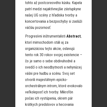
tohto až postcoreového kúsku. Kapela
patrí medzi najaktívnejšie zástupkyne
našej UG scény z hľadiska tvorby a
koncertovania a bezpochyby si zaslúži
väčšiu pozornosť.
Progresívni inštrumentalisti
Abstract
,
ktorí mimochodom stáli aj za
organizáciou tejto akcie, oslavujú
tento rok 30 rokov svojej existencie –
čo je samo o sebe obdivuhodné a
svedčí o ich neodbytnosti a nehynúcej
vášni pre hudbu a scénu. Svoj set
otvorili majestátnym epicko-
orchestrálnym introm, ktoré evokovalo
veľkoleposť ich tvorby. Mikrofón
počas ich vystúpenia, okrem pár
krátkych predslovov a hecovania