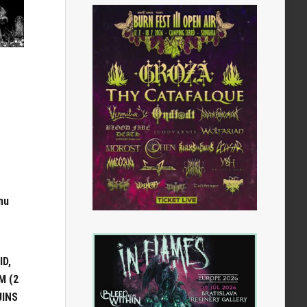
nu
ID,
M (2
UINS