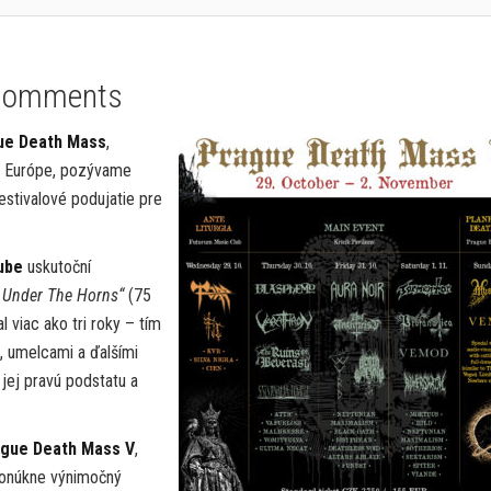
Comments
ue Death Mass
,
 v Európe, pozývame
estivalové podujatie pre
Pube
uskutoční
 Under The Horns“
(75
 viac ako tri roky – tím
i, umelcami a ďalšími
 jej pravú podstatu a
ague Death Mass V
,
onúkne výnimočný