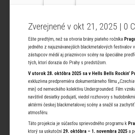
Zverejnené v okt 21, 2025 |
0 
Ešte predtým, než sa otvoria brány piateho ročníka
Prag
jedného z najuznávanejších blackmetalových festivalov
zástupcov médií aj priaznivcov scény na špeciálne predf
tých, ktorí dorazia do Prahy s predstižom.
V utorok 28. októbra 2025 sa v Hells Bells Rockin’ 
exkluzívna predpremiéra dokumentárneho filmu
„Czechia
min) od nemeckého kolektívu Undergrounded. Film vznikal
navštívil desiatky podujatí, viedol rozhovory s hudobníkm
aktérmi českej blackmetalovej scény a snažil sa zachytiť
atmosféru.
Táto projekcia je súčasťou sprievodného programu k
Pr
ktorý sa uskutoční
29. októbra – 1. novembra 2025
a p