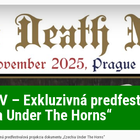
 – Exkluzivná predfest
 Under The Horns“
ná predfestivalová projekcia dokumentu „Czechia Under The Horns“