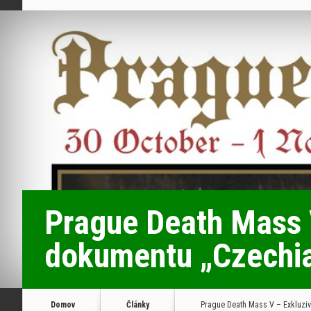
Prague Death Mass V
dokumentu „Czechia
Domov
Články
Prague Death Mass V – Exkluziv