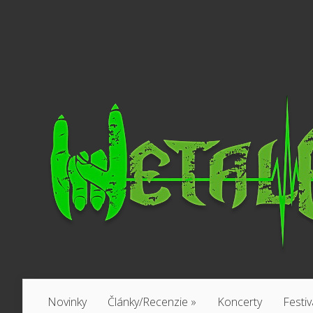
Novinky
Články/Recenzie
»
Koncerty
Festiv