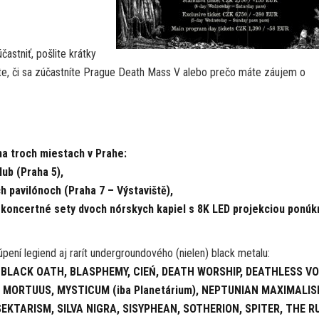
astniť, pošlite krátky
te, či sa zúčastníte Prague Death Mass V alebo prečo máte záujem o
na troch miestach v Prahe:
ub (Praha 5),
ch pavilónoch (Praha 7 – Výstaviště),
e koncertné sety dvoch nórskych kapiel s 8K LED projekciou ponúk
túpení legiend aj rarít undergroundového (nielen) black metalu:
 BLACK OATH, BLASPHEMY, CIEŃ, DEATH WORSHIP, DEATHLESS VO
, MORTUUS, MYSTICUM (iba Planetárium), NEPTUNIAN MAXIMALIS
EKTARISM, SILVA NIGRA, SISYPHEAN, SOTHERION, SPITER, THE R