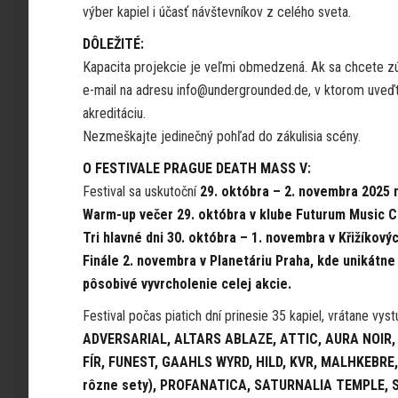
výber kapiel i účasť návštevníkov z celého sveta.
DÔLEŽITÉ:
Kapacita projekcie je veľmi obmedzená. Ak sa chcete zúč
e-mail na adresu info@undergrounded.de, v ktorom uveď
akreditáciu.
Nezmeškajte jedinečný pohľad do zákulisia scény.
O FESTIVALE PRAGUE DEATH MASS V:
Festival sa uskutoční
29. októbra – 2. novembra 2025 
Warm-up večer 29. októbra v klube Futurum Music Cl
Tri hlavné dni 30. októbra – 1. novembra v Křižíkový
Finále 2. novembra v Planetáriu Praha, kde unikátn
pôsobivé vyvrcholenie celej akcie.
Festival počas piatich dní prinesie 35 kapiel, vrátane vys
ADVERSARIAL, ALTARS ABLAZE, ATTIC, AURA NOIR,
FÍR, FUNEST, GAAHLS WYRD, HILD, KVR, MALHKEBRE
rôzne sety), PROFANATICA, SATURNALIA TEMPLE, S