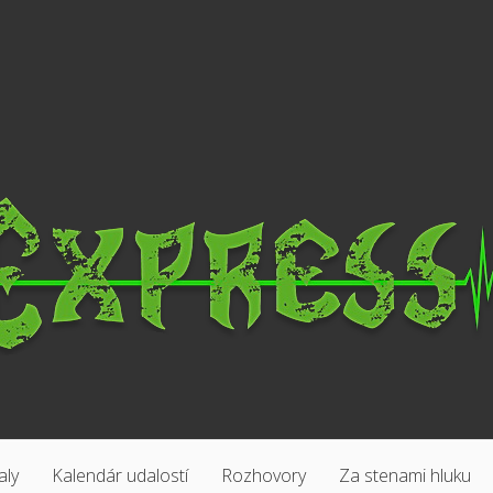
aly
Kalendár udalostí
Rozhovory
Za stenami hluku