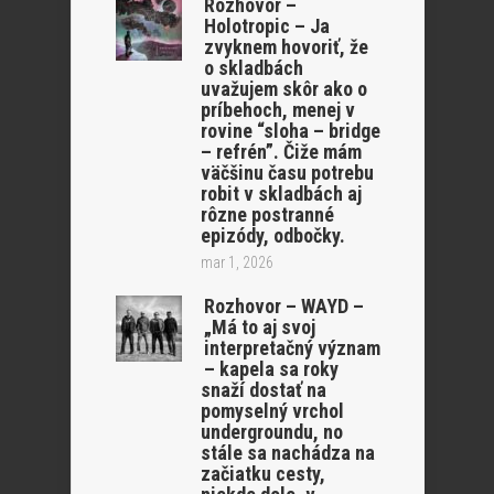
Rozhovor –
Holotropic – Ja
zvyknem hovoriť, že
o skladbách
uvažujem skôr ako o
príbehoch, menej v
rovine “sloha – bridge
– refrén”. Čiže mám
väčšinu času potrebu
robit v skladbách aj
rôzne postranné
epizódy, odbočky.
mar 1, 2026
Rozhovor – WAYD –
„Má to aj svoj
interpretačný význam
– kapela sa roky
snaží dostať na
pomyselný vrchol
undergroundu, no
stále sa nachádza na
začiatku cesty,