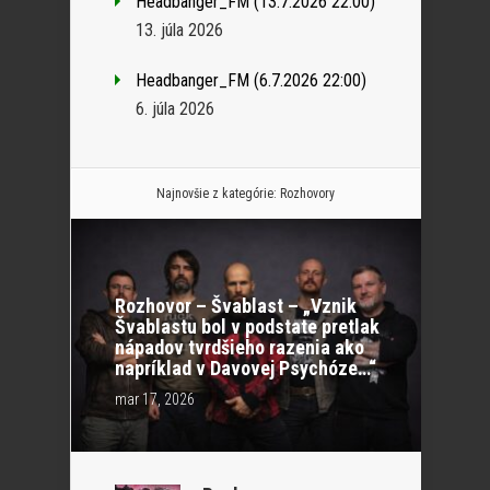
Headbanger_FM (13.7.2026 22:00)
13. júla 2026
Headbanger_FM (6.7.2026 22:00)
6. júla 2026
Najnovšie z kategórie:
Rozhovory
Rozhovor – Švablast – „Vznik
Švablastu bol v podstate pretlak
nápadov tvrdšieho razenia ako
napríklad v Davovej Psychóze…“
mar 17, 2026