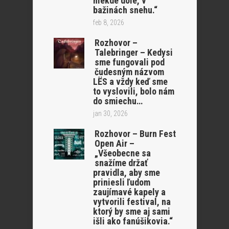
niekde dole, v
bažinách snehu.“
feb 8, 2026
Rozhovor –
Talebringer – Kedysi
sme fungovali pod
čudesným názvom
LËS a vždy keď sme
to vyslovili, bolo nám
do smiechu…
jan 30, 2026
Rozhovor – Burn Fest
Open Air –
„Všeobecne sa
snažíme držať
pravidla, aby sme
priniesli ľudom
zaujímavé kapely a
vytvorili festival, na
ktorý by sme aj sami
išli ako fanúšikovia.“