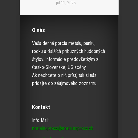
júl 11, 2025
O nás
Vaša denná porcia metalu, punku,
rocku a ďalších príbuzných hudobných
štýlov. Informácie predovšetkým z
Česko-Slovenskej UG scény.
Ak nechcete o nič prísť, tak si nás
pridajte do záujmového zoznamu.
Kontakt
Info Mail:
metalexpress@metalexpress.sk