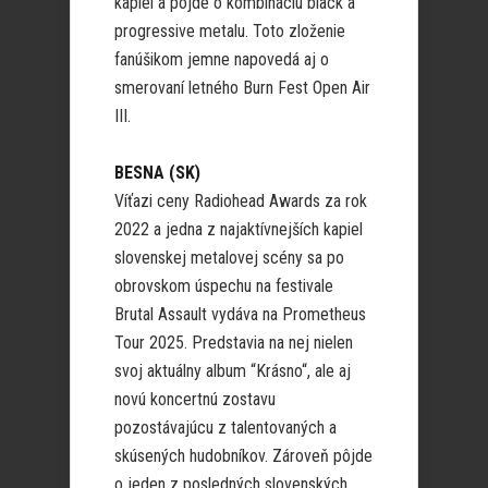
kapiel a pôjde o kombináciu black a
progressive metalu. Toto zloženie
fanúšikom jemne napovedá aj o
smerovaní letného Burn Fest Open Air
III.
BESNA (SK)
Víťazi ceny Radiohead Awards za rok
2022 a jedna z najaktívnejších kapiel
slovenskej metalovej scény sa po
obrovskom úspechu na festivale
Brutal Assault vydáva na Prometheus
Tour 2025. Predstavia na nej nielen
svoj aktuálny album “Krásno“, ale aj
novú koncertnú zostavu
pozostávajúcu z talentovaných a
skúsených hudobníkov. Zároveň pôjde
o jeden z posledných slovenských