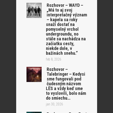
Rozhovor – WAYD –
„Má to aj svoj
interpretačný význam
– kapela sa roky
snaží dostať na
pomyselný vrchol
undergroundu, no
stále sa nachádza na
začiatku cesty,
niekde dole, v
bažinách snehu.“
feb 8, 2026
Rozhovor –
Talebringer – Kedysi
sme fungovali pod
čudesným názvom
LËS a vždy keď sme
to vyslovili, bolo nám
do smiechu…
jan 30, 2026