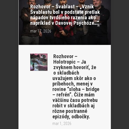
Rozhovor – Švablast – „Vznik
Švablastu bol v podstate pretlak
nápadov tvrdšieho razenia ako
napríklad v Davovej Psychóze…“
mar 17, 2026
Rozhovor –
Holotropic – Ja
zvyknem hovoriť, že
o skladbách
uvažujem skôr ako o
príbehoch, menej v
rovine “sloha – bridge
– refrén”. Čiže mám
väčšinu času potrebu
robit v skladbách aj
rôzne postranné
epizódy, odbočky.
mar 1, 2026