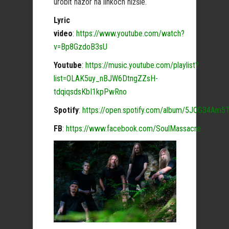
urobiť názor na linkoch nižšie.
Lyric
video
:
https://www.youtube.com/watch?
v=Bp8GzdoB3sU
Youtube
:
https://music.youtube.com/playlist?
list=OLAK5uy_nBJW6DtngZZsH-
tdqiqsdsKbI1kpPwRno
Spotify
:
https://open.spotify.com/album/5JOG34Am
FB
:
https://www.facebook.com/SoulMassacre