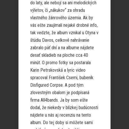
do laty, ale nebojí sa ani melodických
výletov, či „nákukov“ za ohradu
vlastného žánrového územia. Ak by
vás ešte zaujímali nejaké drobné info,
tak vedzte, že album vznikal u Otyna v
štúdiu Davos, celkové nahrávanie
zabralo päť dní a na albume nájdete
desať skladieb na ploche cca 40
minút. O promo fotky sa postarala
Karin Petrskovská a lyric video
spracoval František Csemi, bubeník
Disfigured Corpse. A pod tým
zlovestným obalom je podpísaná
firma All4bands. Ja by som ešte
dodal, že niekedy v blízkej budúcnosti
nájdete u nás aj recenziu na tento
album. Do tej doby si môžete sami