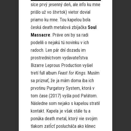
síce prvý jesenný deň, ale info ku mne
prišlo už vo štvrtok) vietor dovial
priamo ku mne. Tou kapelou bola
česká death metalová zbíjačka
Soul
Massacre
. Práve oni by sa radi
podelili o nejakú tú novinku v ich
radoch. Len pár dní dozadu im
prostredníctvom vydavateľstva
Bizarre Leprous Production vyšiel
tretí full album
Feast for Kings
. Musím
sa priznať, že ja mám doma iba ich
prvotinu Purgatory System, ktorá v
tom čase (2017) vyšla pod Pařátom.
Následne som nejako s kapelou stratil
kontakt. Kapela je však stále tu a
ponúka death metal, ktorý vie svojim
tlakom zatĺcť poslucháča ako klinec