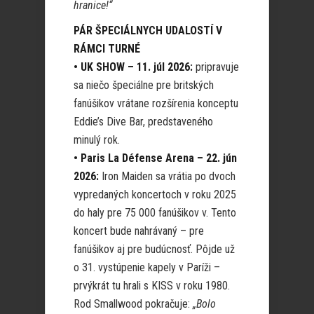
hranice!“
PÁR ŠPECIÁLNYCH UDALOSTÍ V
RÁMCI TURNÉ
• UK SHOW – 11. júl 2026:
pripravuje
sa niečo špeciálne pre britských
fanúšikov vrátane rozšírenia konceptu
Eddie’s Dive Bar, predstaveného
minulý rok.
• Paris La Défense Arena – 22. jún
2026:
Iron Maiden sa vrátia po dvoch
vypredaných koncertoch v roku 2025
do haly pre 75 000 fanúšikov v. Tento
koncert bude nahrávaný – pre
fanúšikov aj pre budúcnosť. Pôjde už
o 31. vystúpenie kapely v Paríži –
prvýkrát tu hrali s KISS v roku 1980.
Rod Smallwood pokračuje:
„Bolo