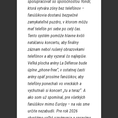
spolupracovať so spoločnosťou Yondr,
ktorá vytvára zóny bez telefónov –
fanúšikovia dostanú bezpečné
zamykateľné puzdro, v ktorom môžu
mať telefón pri sebe po celý čas.
Tento systém pomôže hlavne kvôli
natáčaniu koncertu, aby finálny
záznam nebol rušený obrazovkami
telefónov a aby vyzeral čo najlepšie.
Veľká plocha arény La Défense bude
úplne „phone-free“, v ostatnej časti
arény opäť prosíme fanúšikov, aby
telefóny ponechali vo vreckách a
vychutnali si koncert „tu a teraz“. A
ako som už spomínal, pre všetkých
fanúšikov mimo Európy – na vás sme
určite nezabudli. Pre rok 2026
chystáme veľké oznámenia a spravíme