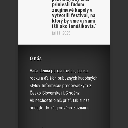
priniesli ľudom
zaujímavé kapely a
vytvorili festival, na
ktorý by sme aj sami
išli ako fanúšikovia.“
júl 11, 2025
O nás
Vaša denná porcia metalu, punku,
rocku a ďalších príbuzných hudobných
štýlov. Informácie predovšetkým z
Česko-Slovenskej UG scény.
Ak nechcete o nič prísť, tak si nás
pridajte do záujmového zoznamu.