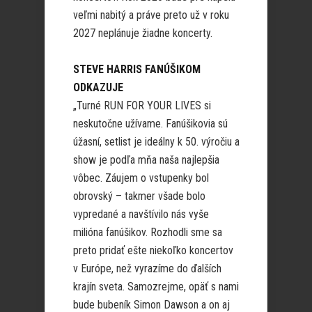
veľmi nabitý a práve preto už v roku
2027 neplánuje žiadne koncerty.
STEVE HARRIS FANÚŠIKOM
ODKAZUJE
„Turné RUN FOR YOUR LIVES si
neskutočne užívame. Fanúšikovia sú
úžasní, setlist je ideálny k 50. výročiu a
show je podľa mňa naša najlepšia
vôbec. Záujem o vstupenky bol
obrovský – takmer všade bolo
vypredané a navštívilo nás vyše
milióna fanúšikov. Rozhodli sme sa
preto pridať ešte niekoľko koncertov
v Európe, než vyrazíme do ďalších
krajín sveta. Samozrejme, opäť s nami
bude bubeník Simon Dawson a on aj