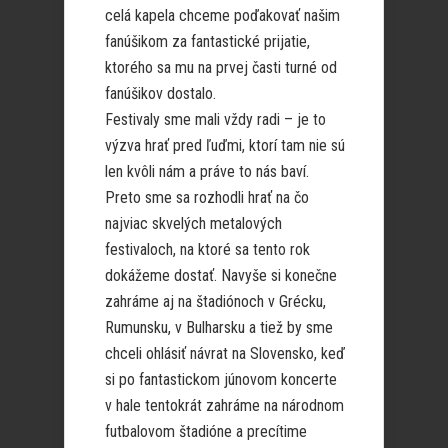
celá kapela chceme poďakovať našim
fanúšikom za fantastické prijatie,
ktorého sa mu na prvej časti turné od
fanúšikov dostalo.
Festivaly sme mali vždy radi – je to
výzva hrať pred ľuďmi, ktorí tam nie sú
len kvôli nám a práve to nás baví.
Preto sme sa rozhodli hrať na čo
najviac skvelých metalových
festivaloch, na ktoré sa tento rok
dokážeme dostať. Navyše si konečne
zahráme aj na štadiónoch v Grécku,
Rumunsku, v Bulharsku a tiež by sme
chceli ohlásiť návrat na Slovensko, keď
si po fantastickom júnovom koncerte
v hale tentokrát zahráme na národnom
futbalovom štadióne a precítime