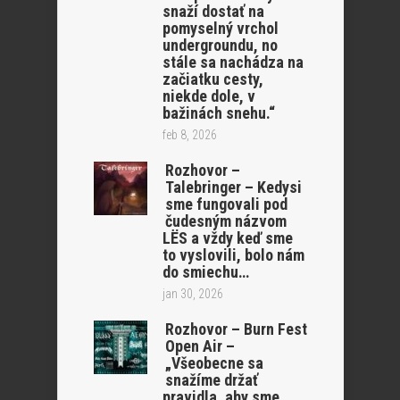
snaží dostať na
pomyselný vrchol
undergroundu, no
stále sa nachádza na
začiatku cesty,
niekde dole, v
bažinách snehu.“
feb 8, 2026
Rozhovor –
Talebringer – Kedysi
sme fungovali pod
čudesným názvom
LËS a vždy keď sme
to vyslovili, bolo nám
do smiechu…
jan 30, 2026
Rozhovor – Burn Fest
Open Air –
„Všeobecne sa
snažíme držať
pravidla, aby sme