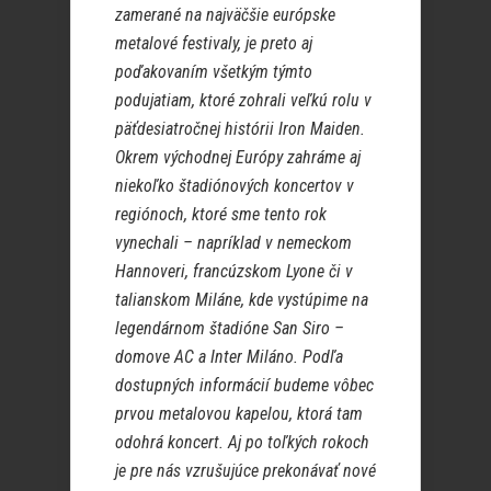
zamerané na najväčšie európske
metalové festivaly, je preto aj
poďakovaním všetkým týmto
podujatiam, ktoré zohrali veľkú rolu v
päťdesiatročnej histórii Iron Maiden.
Okrem východnej Európy zahráme aj
niekoľko štadiónových koncertov v
regiónoch, ktoré sme tento rok
vynechali – napríklad v nemeckom
Hannoveri, francúzskom Lyone či v
talianskom Miláne, kde vystúpime na
legendárnom štadióne San Siro –
domove AC a Inter Miláno. Podľa
dostupných informácií budeme vôbec
prvou metalovou kapelou, ktorá tam
odohrá koncert. Aj po toľkých rokoch
je pre nás vzrušujúce prekonávať nové