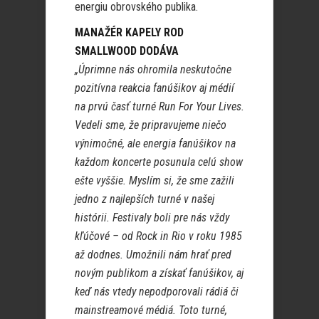
energiu obrovského publika.
MANAŽÉR KAPELY ROD
SMALLWOOD DODÁVA
„Úprimne nás ohromila neskutočne
pozitívna reakcia fanúšikov aj médií
na prvú časť turné Run For Your Lives.
Vedeli sme, že pripravujeme niečo
výnimočné, ale energia fanúšikov na
každom koncerte posunula celú show
ešte vyššie. Myslím si, že sme zažili
jedno z najlepších turné v našej
histórii. Festivaly boli pre nás vždy
kľúčové – od Rock in Rio v roku 1985
až dodnes. Umožnili nám hrať pred
novým publikom a získať fanúšikov, aj
keď nás vtedy nepodporovali rádiá či
mainstreamové médiá. Toto turné,