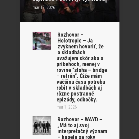
mar 17, 2026
Rozhovor –
Holotropic – Ja
zvyknem hovoriť, že
o skladbách
uvažujem skôr ako o
príbehoch, menej v
rovine “sloha – bridge
– refrén”. Čiže mám
väčšinu času potrebu
robit v skladbách aj
rôzne postranné
epizódy, odbočky.
mar 1, 2026
Rozhovor – WAYD –
„Má to aj svoj
interpretačný význam
– kapela sa roky