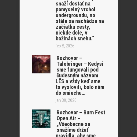
snaží dostať na
pomyselný vrchol
undergroundu, no
stále sa nachádza na
začiatku cesty,
niekde dole, v
bažinách snehu.“
feb 8, 2026
Rozhovor –
Talebringer – Kedysi
sme fungovali pod
čudesným názvom
LËS a vždy keď sme
to vyslovili, bolo nám
do smiechu…
jan 30, 2026
Rozhovor – Burn Fest
Open Air –
„Všeobecne sa
snažíme držať
pravidla, aby sme