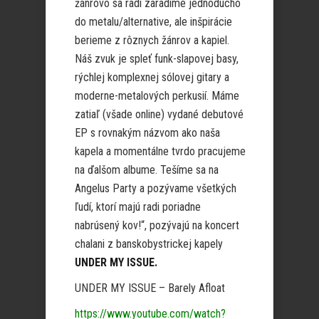
žánrovo sa radi zaradíme jednoducho
do metalu/alternative, ale inšpirácie
berieme z rôznych žánrov a kapiel.
Náš zvuk je spleť funk-slapovej basy,
rýchlej komplexnej sólovej gitary a
moderne-metalových perkusií. Máme
zatiaľ (všade online) vydané debutové
EP s rovnakým názvom ako naša
kapela a momentálne tvrdo pracujeme
na ďalšom albume. Tešíme sa na
Angelus Party a pozývame všetkých
ľudí, ktorí majú radi poriadne
nabrúsený kov!“, pozývajú na koncert
chalani z banskobystrickej kapely
UNDER MY ISSUE.
UNDER MY ISSUE – Barely Afloat
https://www.youtube.com/watch?