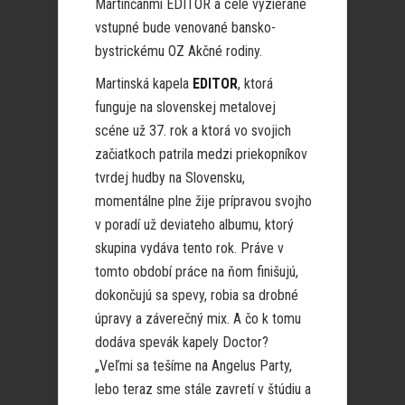
Martinčanmi EDITOR a celé vyzierané
vstupné bude venované bansko-
bystrickému OZ Akčné rodiny.
Martinská kapela
EDITOR
, ktorá
funguje na slovenskej metalovej
scéne už 37. rok a ktorá vo svojich
začiatkoch patrila medzi priekopníkov
tvrdej hudby na Slovensku,
momentálne plne žije prípravou svojho
v poradí už deviateho albumu, ktorý
skupina vydáva tento rok. Práve v
tomto období práce na ňom finišujú,
dokončujú sa spevy, robia sa drobné
úpravy a záverečný mix. A čo k tomu
dodáva spevák kapely Doctor?
„Veľmi sa tešíme na Angelus Party,
lebo teraz sme stále zavretí v štúdiu a