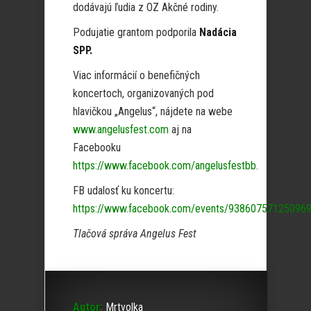
dodávajú ľudia z OZ Akčné rodiny.
Podujatie grantom podporila
Nadácia
SPP.
Viac informácií o benefičných
koncertoch, organizovaných pod
hlavičkou „Angelus“, nájdete na webe
www.angelusfest.com
aj na
Facebooku
https://www.facebook.com/angelusfestbb
.
FB udalosť ku koncertu:
https://www.facebook.com/events/93860757125096
Tlačová správa Angelus Fest
Autor:
Mrtvolka