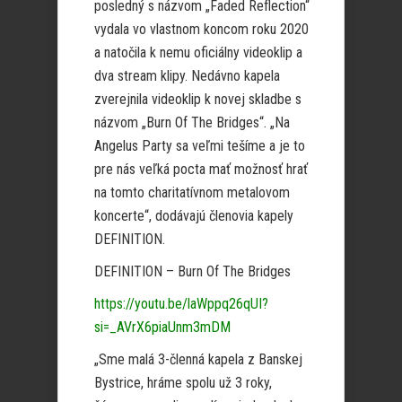
posledný s názvom „Faded Reflection“
vydala vo vlastnom koncom roku 2020
a natočila k nemu oficiálny videoklip a
dva stream klipy. Nedávno kapela
zverejnila videoklip k novej skladbe s
názvom „Burn Of The Bridges“. „Na
Angelus Party sa veľmi tešíme a je to
pre nás veľká pocta mať možnosť hrať
na tomto charitatívnom metalovom
koncerte“, dodávajú členovia kapely
DEFINITION.
DEFINITION – Burn Of The Bridges
https://youtu.be/laWppq26qUI?
si=_AVrX6piaUnm3mDM
„Sme malá 3-členná kapela z Banskej
Bystrice, hráme spolu už 3 roky,