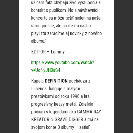
už nám fakt chýbajú živé vystúpenia a
kontakt s publikom. No a návštevníci
koncertu sa môžu tešiť nielen na naše
staré piesne, ale určite do nášho
playlistu zaradíme aj novinky z nového
albumu.“
EDITOR – Lemmy
https://www.youtube.com/watch?
v=Ucf-yJH3aS4
Kapela
DEFINITION
pochádza z
Lučenca, funguje s malými
prestávkami od roku 1996 a hrá
progresívny heavy metal. Zdieľala
pódium s legendami ako GAMMA RAY,
KREATOR či GRAVE DIGGER a má na
svojom konte 3 albumy – zatiaľ