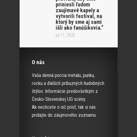
priniesli ľudom
zaujímavé kapely a
vytvorili festival, na
ktorý by sme aj sami
išli ako fanúšikovia.“
júl 11, 2025
O nás
Vaša denná porcia metalu, punku,
rocku a ďalších príbuzných hudobných
štýlov. Informácie predovšetkým z
Česko-Slovenskej UG scény.
Ak nechcete o nič prísť, tak si nás
pridajte do záujmového zoznamu.