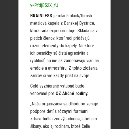
v=PfdjB52X_fU
BRAINLESS
je mladá black/thrash
metalová kapela z Banskej Bystrice,
ktorá rada experimentuje. Skladá sa z
piatich členov, ktorí radi pridávajú
rôzne elementy do kapely. Niektoré
ich pesničky sú čistá agresivita a
rýchlosť, no iné sa zameriavajú viac na
emócie a atmosféru. Z tohto zloženia
žánrov si vie každý prísť na svoje.
Celé vyzbierané vstupné bude
venované pre
OZ Akčné rodiny.
„Naša organizácia sa dlhodobo venuje
podpore detí s rôznymi formami
zdravotného znevýhodnenia, obetiam
šikany, ako aj rodinám, ktoré čelia