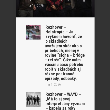
mar 17, 2026
Rozhovor –
Holotropic – Ja
zvyknem hovoriť, že
o skladbách
uvažujem skôr ako o
príbehoch, menej v
rovine “sloha – bridge
– refrén”. Čiže mám
väčšinu času potrebu
robit v skladbách aj
rôzne postranné
epizódy, odbočky.
mar 1, 2026
Rozhovor – WAYD –
„Má to aj svoj
interpretačný význam
– kapela sa roky