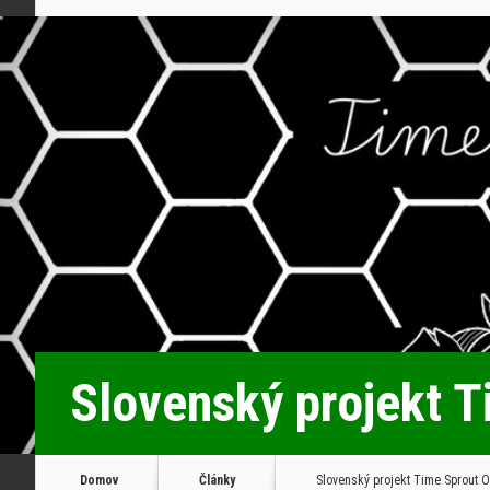
Slovenský projekt T
Domov
Články
Slovenský projekt Time Sprout O