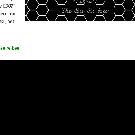
te GDO?“
iečo ako
nku, bez
bee-re-bee