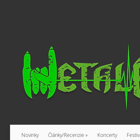
Novinky
Články/Recenzie
»
Koncerty
Festiv