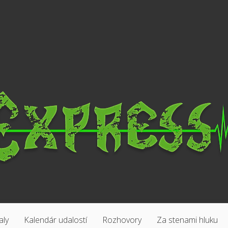
aly
Kalendár udalostí
Rozhovory
Za stenami hluku