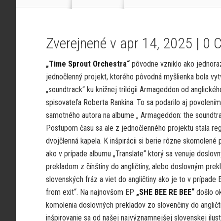
Zverejnené v apr 14, 2025 |
0 
„Time Sprout Orchestra“
pôvodne vzniklo ako jednora
jednočlenný projekt, ktorého pôvodná myšlienka bola vyt
„soundtrack“ ku knižnej trilógii Armageddon od anglickéh
spisovateľa Roberta Rankina. To sa podarilo aj povolení
samotného autora na albume „ Armageddon: the soundtra
Postupom času sa ale z jednočlenného projektu stala reg
dvojčlenná kapela. K inšpirácii si berie rôzne skomolené 
ako v prípade albumu „Translate“ ktorý sa venuje doslov
prekladom z čínštiny do angličtiny, alebo doslovným pre
slovenských fráz a viet do angličtiny ako je to v prípade
from exit“. Na najnovšom EP
„SHE BEE RE BEE“
došlo o
komolenia doslovných prekladov zo slovenčiny do angličti
inšpirovanie sa od našej najvýznamnejšej slovenskej ilus