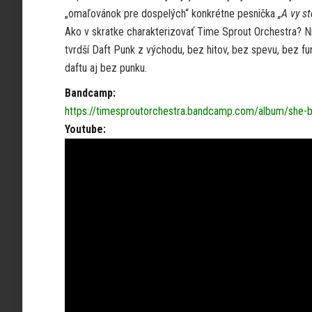
„omaľovánok pre dospelých“ konkrétne pesnička
„A vy s
Ako v skratke charakterizovať Time Sprout Orchestra? N
tvrdší Daft Punk z východu, bez hitov, bez spevu, bez fu
daftu aj bez punku.
Bandcamp:
https://timesproutorchestra.bandcamp.com/album/she-
Youtube: