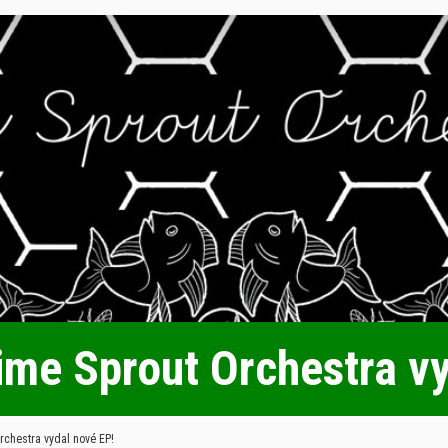
ime Sprout Orchestra v
rchestra vydal nové EP!