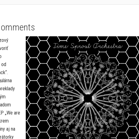
Comments
zový
voriť
o
m od
ck“.
ulárna
preklady
ným
kladom
 EP „We are
krem
ny aj na
trátorky