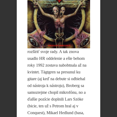
rozšíriť svoje rady. A tak znova
usadlo HR oddelenie a ešte behom
roky 1992 zostava nabobtnala až na
kvintet. Tägtgren sa presunul ku
gitare (aj keď na debute si odbiehal
od nástroja k nástroju), Broberg sa
samozrejme chopil mikrofónu, no a
ďalšie pozície doplnili Lars Szöke
(bicie, ten už s Petrom hral aj v
Conquest), Mikael Hedlund (basa,