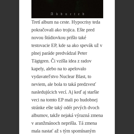
Tretí album na ceste. Hypocrisy teda
pokračovali ako trojica. Ešte pred
novou štúdiovkou prišlo také
testovacie EP, kde sa ako spevák už v
plnej paráde predvádzal Peter
Tägtgren. Či vzišla idea z radov
kapely, alebo na to apelovalo
vydavateľstvo Nuclear Blast, to
neviem, ale bola to taká predzvesť
nasledujúcich vecí. Aj keď aj staršie
veci na tomto EP mali po hudobnej
stránke ešte taký odér prvých dvoch
albumov, takže nejaká výrazná zmena
v aranžmánoch neprišla. Tá zmena
mala nastať až s tým spomínaným