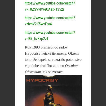
https://www.youtube.com/watch?
v=_0ZSVvKVeOA&t=1352s
https://www.youtube.com/watch?
v=hmV2K5wvPw4
https://www.youtube.com/watch?
v=B5_hvKxp2zI
Rok 1993 priniesol do radov
Hypocrisy nejaké tie zmeny. Okrem
toho, že kapele sa rozrástlo potomstvo
v podobe druhého albumu
Osculum
Obscenum
,
tak sa zostava