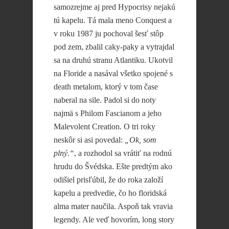
samozrejme aj pred Hypocrisy nejakú
tú kapelu. Tá mala meno Conquest a
v roku 1987 ju pochoval šesť stôp
pod zem, zbalil caky-paky a vytrajdal
sa na druhú stranu Atlantiku. Ukotvil
na Floride a nasával všetko spojené s
death metalom, ktorý v tom čase
naberal na sile. Padol si do noty
najmä s Philom Fascianom a jeho
Malevolent Creation. O tri roky
neskôr si asi povedal:
„Ok, som
plný.“
, a rozhodol sa vrátiť na rodnú
hrudu do Švédska. Ešte predtým ako
odišiel prisľúbil, že do roka založí
kapelu a predvedie, čo ho floridská
alma mater naučila. Aspoň tak vravia
legendy. Ale veď hovorím, long story