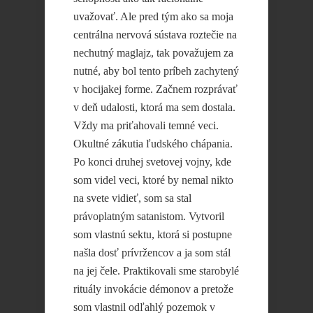
uvažovať. Ale pred tým ako sa moja
centrálna nervová sústava roztečie na
nechutný maglajz, tak považujem za
nutné, aby bol tento príbeh zachytený
v hocijakej forme. Začnem rozprávať
v deň udalosti, ktorá ma sem dostala.
Vždy ma priťahovali temné veci.
Okultné zákutia ľudského chápania.
Po konci druhej svetovej vojny, kde
som videl veci, ktoré by nemal nikto
na svete vidieť, som sa stal
právoplatným satanistom. Vytvoril
som vlastnú sektu, ktorá si postupne
našla dosť prívržencov a ja som stál
na jej čele. Praktikovali sme starobylé
rituály invokácie démonov a pretože
som vlastnil odľahlý pozemok v