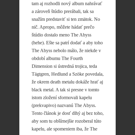
tam aj rozhodli nový album nahrávať
a zároveň štúdio prerábali, tak sa
snažím predstaviť si ten zmätok. No
nič. Apropo, môžete hádať prečo
štúdio dostalo meno The Abyss
(hehe). Ešte sa patrí dodať a aby toho
The Abyss nebolo málo, že niekde v
období albumu The Fourth
Dimension si ústredná trojica, teda
Tägtgren, Hedlund a Szöke povedala,
že okrem death metalu dokáže hrať aj
black metal. A tak si presne v tomto
istom zložení sformovali kapelu
(prekvapivo) nazvanú The Abyss.
Tento článok je dosť dlhý aj bez toho,
aby som tu obšírnejšie rozoberal túto
kapelu, ale spomeniem iba, že The