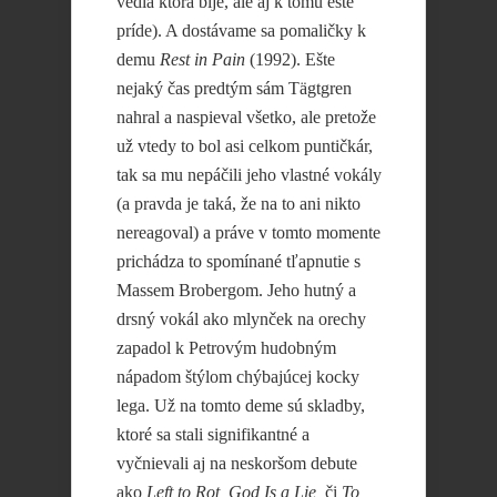
vedia ktorá bije, ale aj k tomu ešte
príde). A dostávame sa pomaličky k
demu
Rest in Pain
(1992). Ešte
nejaký čas predtým sám Tägtgren
nahral a naspieval všetko, ale pretože
už vtedy to bol asi celkom puntičkár,
tak sa mu nepáčili jeho vlastné vokály
(a pravda je taká, že na to ani nikto
nereagoval) a práve v tomto momente
prichádza to spomínané tľapnutie s
Massem Brobergom. Jeho hutný a
drsný vokál ako mlynček na orechy
zapadol k Petrovým hudobným
nápadom štýlom chýbajúcej kocky
lega. Už na tomto deme sú skladby,
ktoré sa stali signifikantné a
vyčnievali aj na neskoršom debute
ako
Left to Rot, God Is a Lie,
či
To