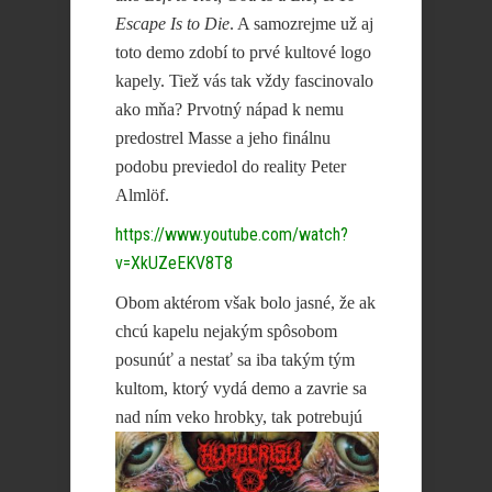
Escape Is to Die
. A samozrejme už aj
toto demo zdobí to prvé kultové logo
kapely. Tiež vás tak vždy fascinovalo
ako mňa? Prvotný nápad k nemu
predostrel Masse a jeho finálnu
podobu previedol do reality Peter
Almlöf.
https://www.youtube.com/watch?
v=XkUZeEKV8T8
Obom aktérom však bolo jasné, že ak
chcú kapelu nejakým spôsobom
posunúť a nestať sa iba takým tým
kultom, ktorý vydá demo a zavrie sa
nad ním
veko hrobky, tak potrebujú