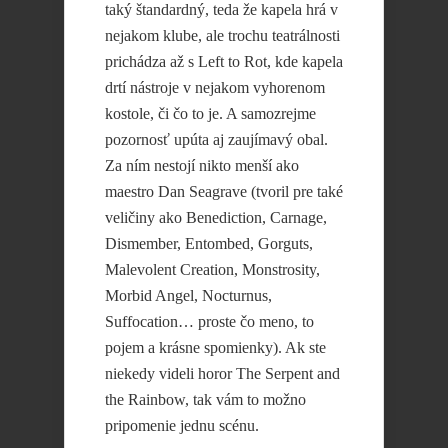
taký štandardný, teda že kapela hrá v
nejakom klube, ale trochu teatrálnosti
prichádza až s Left to Rot, kde kapela
drtí nástroje v nejakom vyhorenom
kostole, či čo to je. A samozrejme
pozornosť upúta aj zaujímavý obal.
Za ním nestojí nikto menší ako
maestro Dan Seagrave (tvoril pre také
veličiny ako Benediction, Carnage,
Dismember, Entombed, Gorguts,
Malevolent Creation, Monstrosity,
Morbid Angel, Nocturnus,
Suffocation… proste čo meno, to
pojem a krásne spomienky). Ak ste
niekedy videli horor The Serpent and
the Rainbow, tak vám to možno
pripomenie jednu scénu.