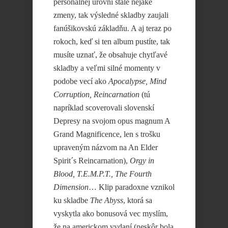
personálnej úrovni stále nejaké
zmeny, tak výsledné skladby zaujali
fanúšikovskú základňu. A aj teraz po
rokoch, keď si ten album pustíte, tak
musíte uznať, že obsahuje chytľavé
skladby a veľmi silné momenty v
podobe vecí ako
Apocalypse, Mind
Corruption, Reincarnation
(tú
napríklad scoverovali slovenskí
Depresy na svojom opus magnum A
Grand Magnificence, len s trošku
upraveným názvom na An Elder
Spirit´s Reincarnation),
Orgy in
Blood, T.E.M.P.T., The Fourth
Dimension
… Klip paradoxne vznikol
ku skladbe
The Abyss
, ktorá sa
vyskytla ako bonusová vec myslím,
že na americkom vydaní (neskôr bola