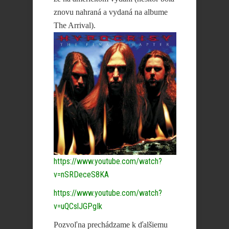
znovu nahraná a vydaná na albume
The Arrival).
https://www.youtube.com/watch?
v=nSRDeceS8KA
https://www.youtube.com/watch?
v=uQCslJGPgIk
Pozvoľna prechádzame k ďalšiemu