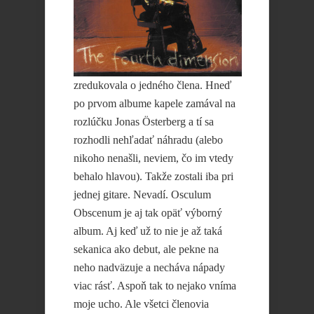
zredukovala o jedného člena. Hneď
po prvom albume kapele zamával na
rozlúčku Jonas Österberg a tí sa
rozhodli nehľadať náhradu (alebo
nikoho nenašli, neviem, čo im vtedy
behalo hlavou). Takže zostali iba pri
jednej gitare. Nevadí. Osculum
Obscenum je aj tak opäť výborný
album. Aj keď už to nie je až taká
sekanica ako debut, ale pekne na
neho nadväzuje a necháva nápady
viac rásť. Aspoň tak to nejako vníma
moje ucho. Ale všetci členovia