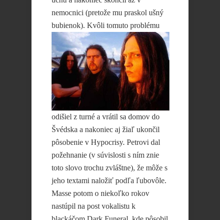
nemocnici (pretože mu praskol ušný
bubienok). Kvôli
tomuto problému
odišiel z turné a vrátil sa domov do
Švédska a nakoniec aj žiaľ ukončil
pôsobenie v Hypocrisy. Petrovi dal
požehnanie (v súvislosti s ním znie
toto slovo trochu zvláštne), že môže s
jeho textami naložiť podľa ľubovôle.
Masse potom o niekoľko rokov
nastúpil na post vokalistu k
blackáčom Dark Funeral, kde pôsobil