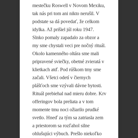
mestečku Roswell v Novom Mexiku,
tak nás pri tom ani nikto nerušil. V
podstate sa dá povedať, že celkom
idylka. Až prišiel júl roku 1947.
Slnko pomaly zapadalo za obzor a
my sme chystali veci pre nočný rituál.
Okolo kamenného oltára sme mali
pripravené sviečky, obetné zvieratá v
klietkach atď. Pod rúškom tmy sme
začali. Všetci odetí v čiernych
plášťoch sme vzývali dávne bytosti.
Rituál prebiehal nad mieru dobre. Krv
offeringov bola preliata a v tom
momente tmu noci ožiarilo prudké
svetlo. Hneď za tým sa zatriasla zem
a priestorom sa rozľahol silne
ohlušujúci výbuch. Prešlo niekoľko