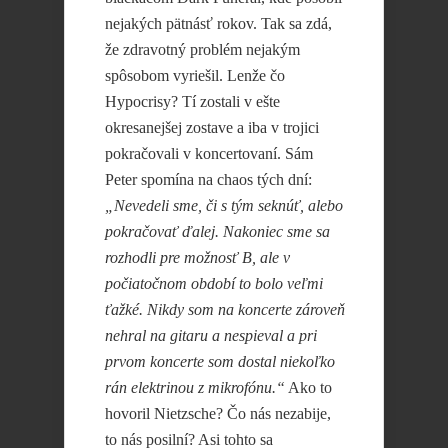
nejakých pätnásť rokov. Tak sa zdá,
že zdravotný problém nejakým
spôsobom vyriešil. Lenže čo
Hypocrisy? Tí zostali v ešte
okresanejšej zostave a iba v trojici
pokračovali v koncertovaní. Sám
Peter spomína na chaos tých dní:
„Nevedeli sme, či s tým seknúť, alebo
pokračovať ďalej. Nakoniec sme sa
rozhodli pre možnosť B, ale v
počiatočnom období to bolo veľmi
ťažké. Nikdy som na koncerte zároveň
nehral na gitaru a nespieval a pri
prvom koncerte som dostal niekoľko
rán elektrinou z mikrofónu.“
Ako to
hovoril Nietzsche? Čo nás nezabije,
to nás posilní? Asi tohto sa