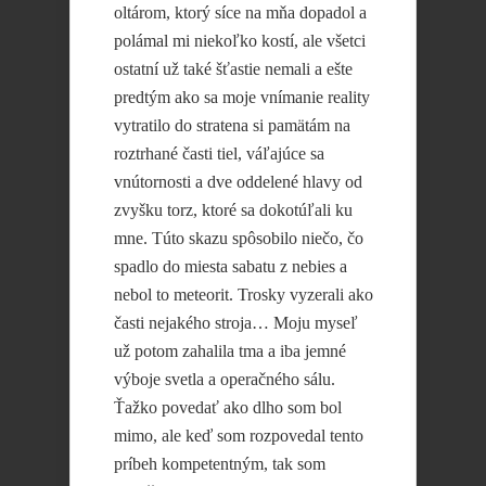
oltárom, ktorý síce na mňa dopadol a
polámal mi niekoľko kostí, ale všetci
ostatní už také šťastie nemali a ešte
predtým ako sa moje vnímanie reality
vytratilo do stratena si pamätám na
roztrhané časti tiel, váľajúce sa
vnútornosti a dve oddelené hlavy od
zvyšku torz, ktoré sa dokotúľali ku
mne. Túto skazu spôsobilo niečo, čo
spadlo do miesta sabatu z nebies a
nebol to meteorit. Trosky vyzerali ako
časti nejakého stroja… Moju myseľ
už potom zahalila tma a iba jemné
výboje svetla a operačného sálu.
Ťažko povedať ako dlho som bol
mimo, ale keď som rozpovedal tento
príbeh kompetentným, tak som