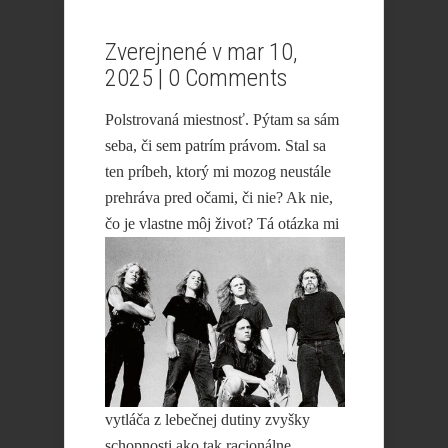
Zverejnené v mar 10,
2025 |
0 Comments
Polstrovaná miestnosť. Pýtam sa sám
seba, či sem patrím právom. Stal sa
ten príbeh, ktorý mi mozog neustále
prehráva pred očami, či nie? Ak nie,
čo je
vlastne môj život? Tá otázka mi
vytláča z lebečnej dutiny zvyšky
schopnosti ako tak racionálne