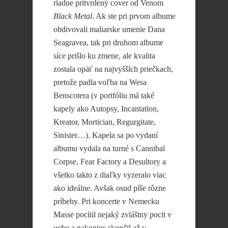
riadne pritvrdený cover od Venom
Black Metal
. Ak ste pri prvom albume
obdivovali maliarske umenie Dana
Seagravea, tak pri druhom albume
síce prišlo ku zmene, ale kvalita
zostala opäť na najvyšších priečkach,
pretože padla voľba na Wesa
Benscotera (v portfóliu má také
kapely ako Autopsy, Incantation,
Kreator, Mortician, Regurgitate,
Sinister…). Kapela sa po vydaní
albumu vydala na turné s Cannibal
Corpse, Fear Factory a Desultory a
všetko takto z diaľky vyzeralo viac
ako ideálne. Avšak osud píše rôzne
príbehy. Pri koncerte v Nemecku
Masse pocítil nejaký zvláštny pocit v
uchu a nakoniec skončil až v