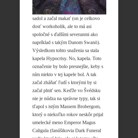
sadol a začal makať (on je celkovo
dosť workoholik, ale to má asi
spoločné s ďalšími severanmi ako
napríklad s takým Danom Swanö).
Výsledkom tohto snaženia sa stala
kapela Hypocrisy. No, kapela. Toto
označenie by bolo presnejšie, keby s
ním niekto v tej kapele bol. A tak
začal zháňať ľudí s ktorými by si
začal plniť sen. Keďže vo Švédsku
nie je núdza na správne typy, tak si
tľapol s istým Massem Brobergom,
ktorý o niekoľko rokov neskôr prijal
umelecké meno Emperor Magus
Caligula (fanúšikovia Dark Funeral