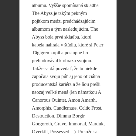
albumu. Vyššie spomínaná skladba
The Abyss je takým pekným
pojítkom medzi predchádzajúcim
albumom a tým nasledujúcim. The
Abyss bola prvá skladba, ktorú
kapela nahrala v štúdiu, ktoré si Peter
Tägtgren kúpil a postupne ho
prebudovával k obrazu svojmu.
Takže sa dá povedať, že tu niekde
započala svoju púť aj jeho oficiálna
producentská kariéra a že ňou prešli
naozaj veľké mená (len námatkou A
Canorous Quintet, Amon Amarth,
Amorphis, Candlemass, Celtic Frost,
Destruction, Dimmu Borgir,
Gorgoroth, Grave, Immortal, Marduk,
Overkill, Possessed…). Pretože sa