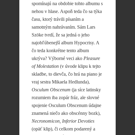
spomínajú na obdobie tohto albumu s
nehou v hlase. Aspoň teda čo sa týka
času, ktorý trávili písaním a
samotným nahrávaním. Sám Lars
Szöke tvrdí, že sa jedná o jeho
najobľúbenejší album Hypocrisy. A
čo teda konkrétne tento album
ukrýva? Výborné veci ako
Pleasure
of Molestation
(v úvode klipu k tejto
skladbe, to dievča, čo hrá na piano je
vraj sestra Mikaela Hedlunda),
Osculum Obscenum
(ja síce latinsky
rozumiem iba zopár fráz, ale slovné
spojenie Osculum Obscenum údajne
znamená niečo ako obscénny bozk),
Necronomicon, Inferior Devoties
(opäť klip), či celkom podarený a