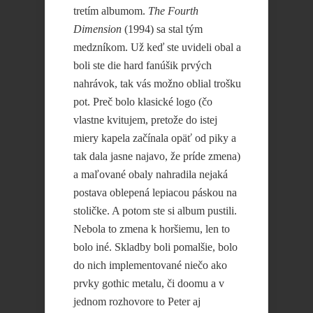
tretím albumom.
The Fourth
Dimension
(1994) sa stal tým
medzníkom. Už keď ste uvideli obal a
boli ste die hard fanúšik prvých
nahrávok, tak vás možno oblial trošku
pot. Preč bolo klasické logo (čo
vlastne kvitujem, pretože do istej
miery kapela začínala opäť od piky a
tak dala jasne najavo, že príde zmena)
a maľované obaly nahradila nejaká
postava oblepená lepiacou páskou na
stoličke. A potom ste si album pustili.
Nebola to zmena k horšiemu, len to
bolo iné. Skladby boli pomalšie, bolo
do nich implementované niečo ako
prvky gothic metalu, či doomu a v
jednom rozhovore to Peter aj