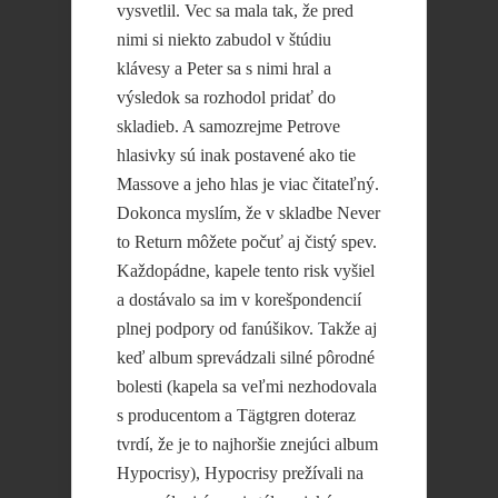
vysvetlil. Vec sa mala tak, že pred
nimi si niekto zabudol v štúdiu
klávesy a Peter sa s nimi hral a
výsledok sa rozhodol pridať do
skladieb. A samozrejme Petrove
hlasivky sú inak postavené ako tie
Massove a jeho hlas je viac čitateľný.
Dokonca myslím, že v skladbe Never
to Return môžete počuť aj čistý spev.
Každopádne, kapele tento risk vyšiel
a dostávalo sa im v korešpondencií
plnej podpory od fanúšikov. Takže aj
keď album sprevádzali silné pôrodné
bolesti (kapela sa veľmi nezhodovala
s producentom a Tägtgren doteraz
tvrdí, že je to najhoršie znejúci album
Hypocrisy), Hypocrisy prežívali na