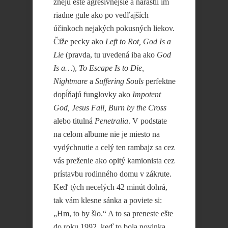
znejú ešte agresívnejšie a narástli im
riadne gule ako po vedľajších
účinkoch nejakých pokusných liekov.
Čiže pecky ako
Left to Rot, God Is a
Lie
(pravda, tu uvedená iba ako
God
Is a…
),
To Escape Is to Die,
Nightmare
a
Suffering Souls
perfektne
dopĺňajú funglovky ako
Impotent
God, Jesus Fall, Burn by the Cross
alebo titulná
Penetralia
. V podstate
na celom albume nie je miesto na
vydýchnutie a celý ten rambajz sa cez
vás preženie ako opitý kamionista cez
prístavbu rodinného domu v zákrute.
Keď tých necelých 42 minút dohrá,
tak vám klesne sánka a poviete si:
„Hm, to by šlo.“ A to sa preneste ešte
do roku 1992, keď to bola novinka…