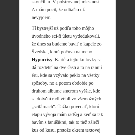
skončil tu. V polstrovanej miestnosti.
A mám pocit, že odtiaľto už
nevyjdem.
Tí bystrejší už podľa toho môjho
úvodného sci-fi úletu vydedukovali,
že dnes sa budeme baviť o kapele zo
Švédska, ktorá počúva na meno
Hypocrisy
. Kariéra tejto kultovky sa
dá rozdeliť na dve časti a to na rannú
éru, kde sa vzývalo peklo na všetky
spôsoby, no a potom obdobie po
druhom albume smerom vyššie, kde
sa dotyční radi vŕtali vo všemožných
„scifárnach“. Ťažko povedať, ktorú
etapu vývoja mám radšej a keď sa tak
bavím s fanúšikmi, tak to tiež záleží
kus od kusu, pretože okrem textovej