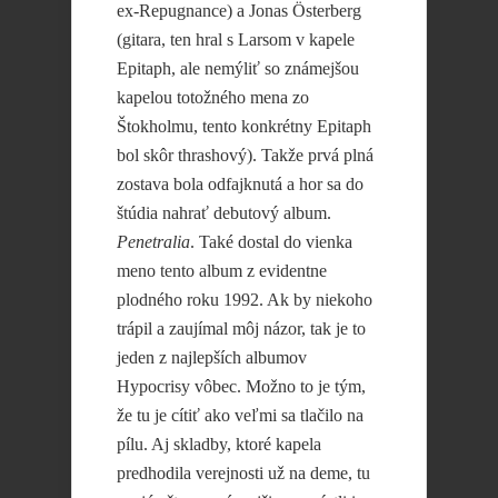
ex-Repugnance) a Jonas Österberg
(gitara, ten hral s Larsom v kapele
Epitaph, ale nemýliť so známejšou
kapelou totožného mena zo
Štokholmu, tento konkrétny Epitaph
bol skôr thrashový). Takže prvá plná
zostava bola odfajknutá a hor sa do
štúdia nahrať debutový album.
Penetralia
. Také dostal do vienka
meno tento album z evidentne
plodného roku 1992. Ak by niekoho
trápil a zaujímal môj názor, tak je to
jeden z najlepších albumov
Hypocrisy vôbec. Možno to je tým,
že tu je cítiť ako veľmi sa tlačilo na
pílu. Aj skladby, ktoré kapela
predhodila verejnosti už na deme, tu