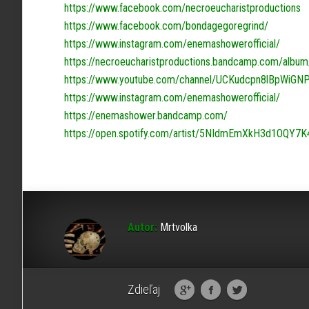
https://www.facebook.com/necroeucharistproductions
https://www.facebook.com/bondagegoregrind/
https://www.instagram.com/enemashowerofficial/
https://necroeucharistproductions.bandcamp.com/album
https://www.youtube.com/channel/UCKudcpn8lBpWiGN
https://www.instagram.com/enemashowerofficial/
https://enemashower.bandcamp.com/
https://open.spotify.com/artist/5NIdmEmXkH3d1OQY7
Autor:
Mrtvolka
Zdieľaj