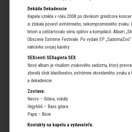
Dekáda Dekadencie
Kapela vznikla v roku 2008 po divokom grindcore koncer
si získala povesť extrémneho, nekompromisného zvuku. 
hitom a odštartovalo sériu splitov a kompilácií. Album „S
Obscene Extreme Festivale. Po vydaní EP „SadomaZoo“ (20
nahrávke svojej kariéry.
SEXcenti SEXaginta SEX
Nový album je rituálom zvukového sadizmu, ktorý prevrac
zbesilý útok blastbeatov, extrémne skresleného zvuku a te
a dekadencie.
Zostava:
Necro – Gitara, vokály
Higy666 – Bass gitara
Papa – Bicie
Kontakty na kapelu a vydavateľa: