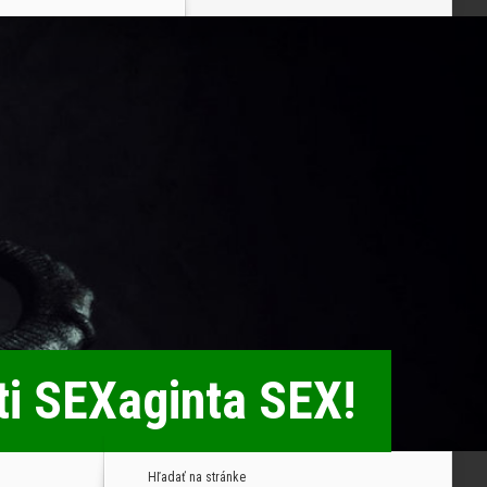
i SEXaginta SEX!
Hľadať na stránke