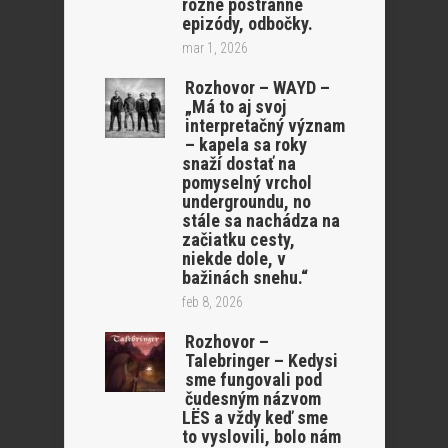
rôzne postranné
epizódy, odbočky.
mar 1, 2026
Rozhovor – WAYD –
„Má to aj svoj
interpretačný význam
– kapela sa roky
snaží dostať na
pomyselný vrchol
undergroundu, no
stále sa nachádza na
začiatku cesty,
niekde dole, v
bažinách snehu.“
feb 8, 2026
Rozhovor –
Talebringer – Kedysi
sme fungovali pod
čudesným názvom
LËS a vždy keď sme
to vyslovili, bolo nám