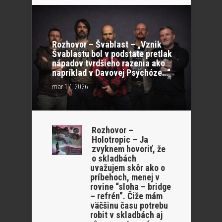
Rozhovor – Švablast – „Vznik
Švablastu bol v podstate pretlak
nápadov tvrdšieho razenia ako
napríklad v Davovej Psychóze…“
mar 17, 2026
Rozhovor –
Holotropic – Ja
zvyknem hovoriť, že
o skladbách
uvažujem skôr ako o
príbehoch, menej v
rovine “sloha – bridge
– refrén”. Čiže mám
väčšinu času potrebu
robit v skladbách aj