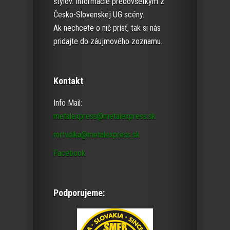
štýlov. Informácie predovšetkým z
Česko-Slovenskej UG scény.
Ak nechcete o nič prísť, tak si nás
pridajte do záujmového zoznamu.
Kontakt
Info Mail:
metalexpress@metalexpress.sk
mrtvolka@metalexpress.sk
Facebook
Podporujeme: