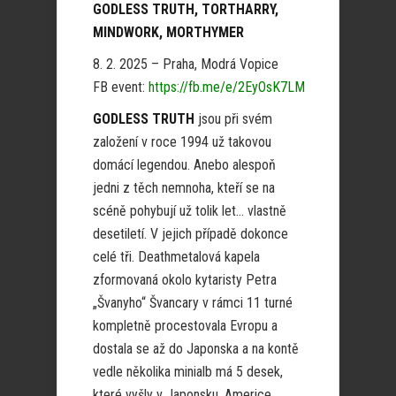
GODLESS TRUTH, TORTHARRY,
MINDWORK, MORTHYMER
8. 2. 2025 – Praha, Modrá Vopice
FB event:
https://fb.me/e/2EyOsK7LM
GODLESS TRUTH
jsou při svém
založení v roce 1994 už takovou
domácí legendou. Anebo alespoň
jedni z těch nemnoha, kteří se na
scéně pohybují už tolik let… vlastně
desetiletí. V jejich případě dokonce
celé tři. Deathmetalová kapela
zformovaná okolo kytaristy Petra
„Švanyho“ Švancary v rámci 11 turné
kompletně procestovala Evropu a
dostala se až do Japonska a na kontě
vedle několika minialb má 5 desek,
které vyšly v Japonsku, Americe,