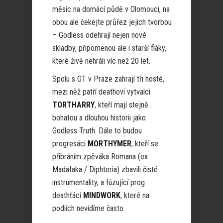
měsíc na domácí půdě v Olomouci, na
obou ale čekejte průřez jejich tvorbou
– Godless odehrají nejen nové
skladby, připomenou ale i starší fláky,
které živě nehráli víc než 20 let.
Spolu s GT v Praze zahrají tři hosté,
mezi něž patří deathoví vytvalci
TORTHARRY
, kteří mají stejně
bohatou a dlouhou historii jako
Godless Truth. Dále to budou
progresáci
MORTHYMER
, kteří se
přibráním zpěváka Romana (ex
Madafaka / Diphteria) zbavili čisté
instrumentality, a fúzující prog
deathťáci
MINDWORK
, které na
podiích nevidíme často.