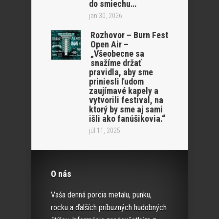
do smiechu…
jan 30, 2026
Rozhovor – Burn Fest
Open Air –
„Všeobecne sa
snažíme držať
pravidla, aby sme
priniesli ľudom
zaujímavé kapely a
vytvorili festival, na
ktorý by sme aj sami
išli ako fanúšikovia.“
júl 11, 2025
O nás
Vaša denná porcia metalu, punku,
rocku a ďalších príbuzných hudobných