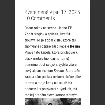
Zverejnené v jan 17, 2025
|
0 Comments
Osem rokov na scéne. Jedno EP.
Zopár singlov a splitiek. Dva full
albumy. To je zopár čísiel, ktoré tak
anonymne rozprávajú o kapele
Besna
.
Práve táto kapela, ktorá pristupuje k
black metalu (no, dajme tomu)
pomerne dosť svojsky, vydala včera
nový album menom
Krásno
. A pretože
kapela nám poslala celkom slušne dlhé
promo a moje kecy nie sú až tak
podnetné v porovnaní s tými ich, tak
radšej predám slovo
kompetentným: