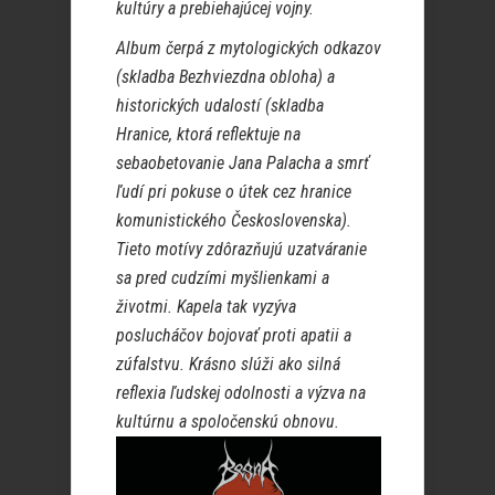
kultúry a prebiehajúcej vojny.
Album čerpá z mytologických odkazov
(skladba Bezhviezdna obloha) a
historických udalostí (skladba
Hranice, ktorá reflektuje na
sebaobetovanie Jana Palacha a smrť
ľudí pri pokuse o útek cez hranice
komunistického Československa).
Tieto motívy zdôrazňujú uzatváranie
sa pred cudzími myšlienkami a
životmi. Kapela tak vyzýva
poslucháčov bojovať proti apatii a
zúfalstvu. Krásno slúži ako silná
reflexia ľudskej odolnosti a výzva na
kultúrnu a spoločenskú obnovu.