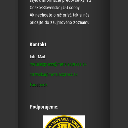
štýlov. Informácie predovšetkým z
Česko-Slovenskej UG scény.
Ak nechcete o nič prísť, tak si nás
pridajte do záujmového zoznamu.
Kontakt
Info Mail:
metalexpress@metalexpress.sk
mrtvolka@metalexpress.sk
Facebook
Podporujeme: