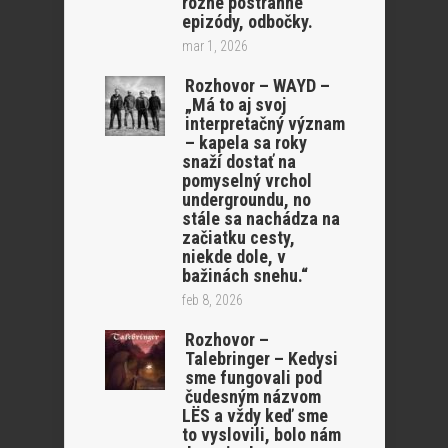
rôzne postranné
epizódy, odbočky.
mar 1, 2026
Rozhovor – WAYD –
„Má to aj svoj
interpretačný význam
– kapela sa roky
snaží dostať na
pomyselný vrchol
undergroundu, no
stále sa nachádza na
začiatku cesty,
niekde dole, v
bažinách snehu.“
feb 8, 2026
Rozhovor –
Talebringer – Kedysi
sme fungovali pod
čudesným názvom
LËS a vždy keď sme
to vyslovili, bolo nám