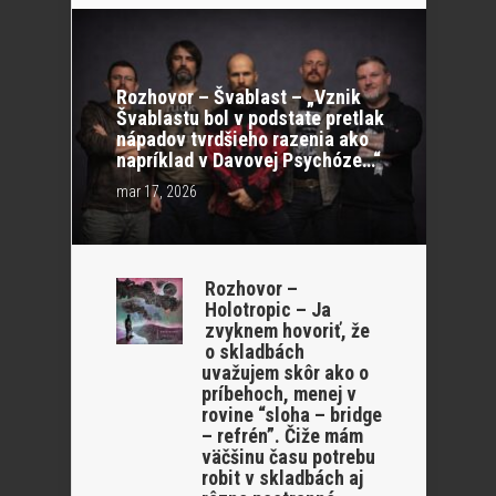
Rozhovor – Švablast – „Vznik
Švablastu bol v podstate pretlak
nápadov tvrdšieho razenia ako
napríklad v Davovej Psychóze…“
mar 17, 2026
Rozhovor –
Holotropic – Ja
zvyknem hovoriť, že
o skladbách
uvažujem skôr ako o
príbehoch, menej v
rovine “sloha – bridge
– refrén”. Čiže mám
väčšinu času potrebu
robit v skladbách aj