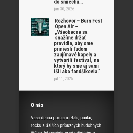
do smiechu…
jan 30, 2026
Rozhovor – Burn Fest
Open Air –
„Všeobecne sa
snažíme držať
pravidla, aby sme
priniesli ľudom
zaujímavé kapely a
vytvorili festival, na
ktorý by sme aj sami
išli ako fanúšikovia.“
júl 11, 2025
O nás
Vaša denná porcia metalu, punku,
rocku a ďalších príbuzných hudobných