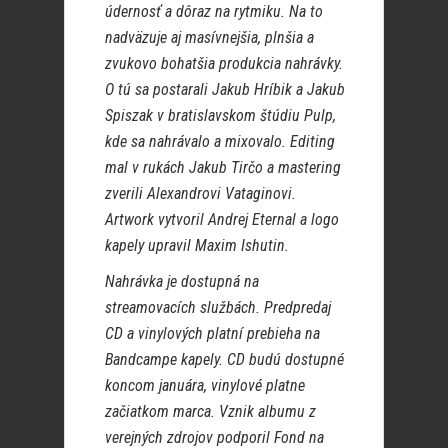
údernosť a dôraz na rytmiku. Na to
nadväzuje aj masívnejšia, plnšia a
zvukovo bohatšia produkcia nahrávky.
O tú sa postarali Jakub Hríbik a Jakub
Spiszak v bratislavskom štúdiu Pulp,
kde sa nahrávalo a mixovalo. Editing
mal v rukách Jakub Tirčo a mastering
zverili Alexandrovi Vataginovi.
Artwork vytvoril Andrej Eternal a logo
kapely upravil Maxim Ishutin.
Nahrávka je dostupná na
streamovacích službách. Predpredaj
CD a vinylových platní prebieha na
Bandcampe kapely. CD budú dostupné
koncom januára, vinylové platne
začiatkom marca. Vznik albumu z
verejných zdrojov podporil Fond na