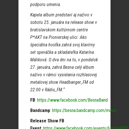
podporu umenia.
Kapela album predstaví aj naživo v
sobotu 25. januára na release show v
bratislavskom kultúrnom centre
P*AKT na Pionierskej ulici. Ako
špeciálna hosťka zahrá svoj klavírny
set speváčka a skladateľka Katarína
Máliková. O dva dni na to, v pondelok
27. januára, zahrá Besna celý album
naživo v rámci vysielania rozhlasovej
metalovej show Headbanger_FM od
22:00 v Rádiu_FM.“
FB
:
https://www.facebook.com/BesnaBand
Bandcamp
:
https://besna.bandcamp.com/music
Release Show FB
Event
:
https://www.facebook.com/events/61016405