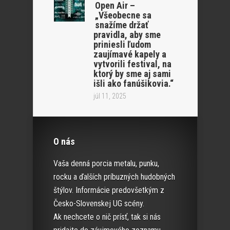
Open Air –
„Všeobecne sa
snažíme držať
pravidla, aby sme
priniesli ľudom
zaujímavé kapely a
vytvorili festival, na
ktorý by sme aj sami
išli ako fanúšikovia.“
júl 11, 2025
O nás
Vaša denná porcia metalu, punku,
rocku a ďalších príbuzných hudobných
štýlov. Informácie predovšetkým z
Česko-Slovenskej UG scény.
Ak nechcete o nič prísť, tak si nás