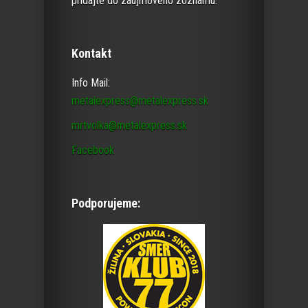
pridajte do záujmového zoznamu.
Kontakt
Info Mail:
metalexpress@metalexpress.sk
mrtvolka@metalexpress.sk
Facebook
Podporujeme: