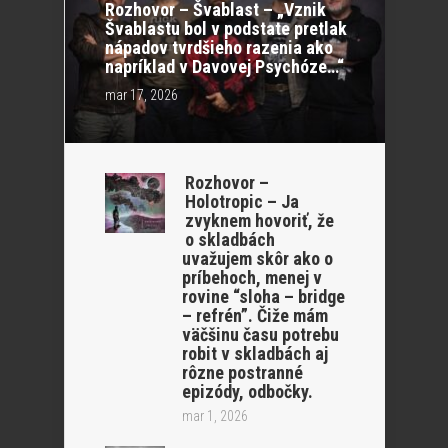
Rozhovor – Švablast – „Vznik
Švablastu bol v podstate pretlak
nápadov tvrdšieho razenia ako
napríklad v Davovej Psychóze…“
mar 17, 2026
Rozhovor –
Holotropic – Ja
zvyknem hovoriť, že
o skladbách
uvažujem skôr ako o
príbehoch, menej v
rovine “sloha – bridge
– refrén”. Čiže mám
väčšinu času potrebu
robit v skladbách aj
rôzne postranné
epizódy, odbočky.
mar 1, 2026