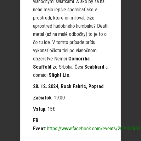
vianočnými sviatkami. A ako by sa na
neho malo lepšie spomínať ako v
prostredí, ktoré on miloval, čiže
uprostred hudobného humbuku? Death
metal (až na malé odbočky) to je to o
čo tu ide. V tomto prípade prídu
vykonať očistu tiel po vianočnom
obžerstve Nemci
Gomorrha
,
Scaffold
zo Srbska, Česi
Scabbard
a
domáci
Slight Lie
.
28. 12. 2024, Rock Fabric, Poprad
Začiatok
: 19:00
Vstup
: 15€
FB
Event
:
https://www.facebook.com/events/20792749