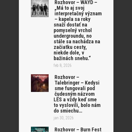
Rozhovor – WAYD –
„Má to aj svoj
interpretačný význam
– kapela sa roky
snaží dostať na
pomyselný vrchol
undergroundu, no
stále sa nachádza na
začiatku cesty,
niekde dole, v
bažinách snehu.“
feb 8, 2026
Rozhovor –
Talebringer – Kedysi
sme fungovali pod
čudesným názvom
LËS a vždy keď sme
to vyslovili, bolo nám
do smiechu…
jan 30, 2026
Rozhovor – Burn Fest