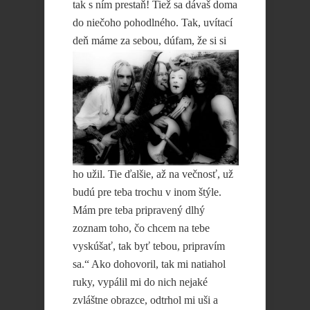
tak s ním prestaň! Tiež sa dávaš doma
do niečoho pohodlného. Tak, uvítací
deň máme za sebou,
dúfam, že si si
ho užil. Tie ďalšie, až na večnosť, už
budú pre teba trochu v inom štýle.
Mám pre teba pripravený dlhý
zoznam toho, čo chcem na tebe
vyskúšať, tak byť tebou, pripravím
sa.“ Ako dohovoril, tak mi natiahol
ruky, vypálil mi do nich nejaké
zvláštne obrazce, odtrhol mi uši a