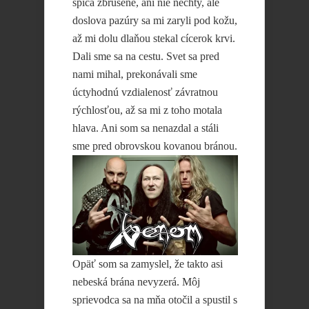
špica zbrúsené, ani nie nechty, ale
doslova pazúry sa mi zaryli pod kožu,
až mi dolu dlaňou stekal cícerok krvi.
Dali sme sa na cestu. Svet sa pred
nami mihal, prekonávali sme
úctyhodnú vzdialenosť závratnou
rýchlosťou, až sa mi z toho motala
hlava. Ani som sa nenazdal a stáli
sme pred obrovskou kovanou
bránou.
Opäť som sa zamyslel, že takto asi
nebeská brána nevyzerá. Môj
sprievodca sa na mňa otočil a spustil s