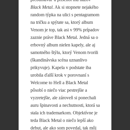
Black Metal
. Ak si stopnete nejakého
random týpka na ulici s pentagramom
na tričku a spýtate sa, ktorý album
Venom je top, tak asi v 99% prípadov
zaznie práve Black Metal. Jedná sa o
erbovný album nielen kapely, ale aj
samotného štýlu, ktorý Venom tvorili
(škandinávska scéna uznanlivo
prikyvuje). Kapela v podstate iba
urobila ďalší krok v porovnaní s
Welcome to Hell a Black Metal
pôsobí o niečo viac pestrejšie a
vyzretejšie, ale zároveň si ponechali
auru špinavosti a nechutnosti, ktorá sa
stala ich trademarkom. Objektívne je
teda Black Metal o niečo lepší ako
debut, ale ako som povedal, tak môj