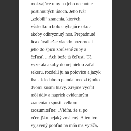
mokvajúce rany na jeho nechutne
postihnutých údoch. Jeho tvár
„zdobili“ zranenia, ktorých
výsledkom bolo chýbajúce oko a
akoby odhryznutý nos. Prepadnuté
líca dávali ešte viac do pozornosti
jeho do špicu zbrúsené zuby a
čeľusť… Ach bože tá čeľusť. Tá
vyzerala akoby do nej niekto zaťal
sekeru, rozdelil ju na polovicu a jazyk
iba tak ledabolo plandal medzi týmito
dvomi kusmi hlavy. Zrejme vycítil
môj údiv a napriek evidentným
zraneniam spustil celkom
zrozumiteľne: „Vidím, že si po
včerajšku nejaký zmätený. A ten tvoj
vyjavený pohľad na mňa ma vytáča,