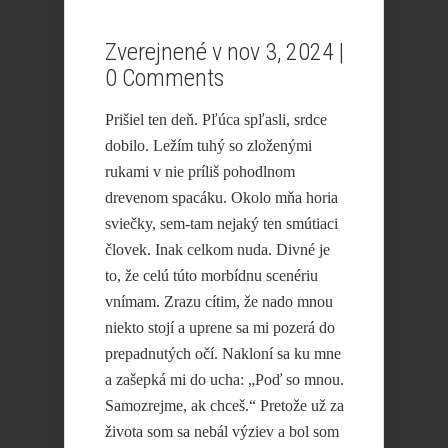
Zverejnené v nov 3, 2024 |
0 Comments
Prišiel ten deň. Pľúca spľasli, srdce
dobilo. Ležím tuhý so zloženými
rukami v nie príliš pohodlnom
drevenom spacáku. Okolo mňa horia
sviečky, sem-tam nejaký ten smútiaci
človek. Inak celkom nuda. Divné je
to, že celú túto morbídnu scenériu
vnímam. Zrazu cítim, že nado mnou
niekto stojí a uprene sa mi pozerá do
prepadnutých očí. Nakloní sa ku mne
a zašepká mi do ucha: „Poď so mnou.
Samozrejme, ak chceš.“ Pretože už za
života som sa nebál výziev a bol som