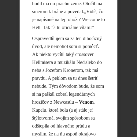
hodil ma do prachu zeme. Otočil ma
smerom k bráne a povedal:„Vidíš, čo
je napísané na tej rohoži? Welcome to
Hell. Tak ťa tu oficiálne vítam!“
Ospravedlňujem sa za ten dlhočizný
úvod, ale nemohol som si pomôcť.
Ak niekto vycítil taký crossover
Hellraisera a muzikálu Neďaleko do
neba s Jozefom Kronerom, tak má
pravdu. A peklom sa tu dnes šetriť
nebude. Tým dôvodom bude, že som
si na paškál zobral legendárnych
hrozičov z Newcastlu –
Venom
.
Kapelu, ktorá bola (a aj stále je)
štýlotvorná, svojim spôsobom sa
odštepila od hlavného prúdu a
myslím, že na ňu aspoň okrajovo