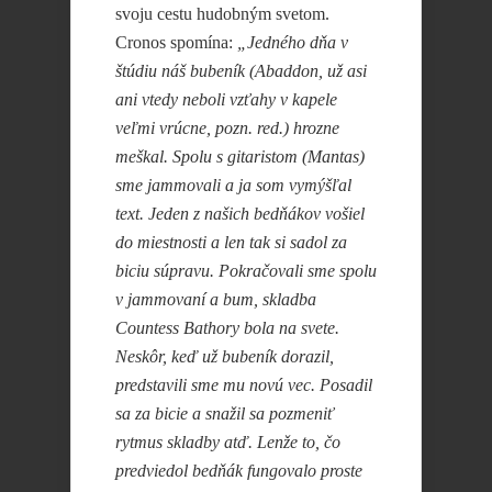
svoju cestu hudobným svetom.
Cronos spomína:
„Jedného dňa v
štúdiu náš bubeník (Abaddon, už asi
ani vtedy neboli vzťahy v kapele
veľmi vrúcne, pozn. red.) hrozne
meškal. Spolu s gitaristom (Mantas)
sme jammovali a ja som vymýšľal
text. Jeden z našich bedňákov vošiel
do miestnosti a len tak si sadol za
biciu súpravu. Pokračovali sme spolu
v jammovaní a bum, skladba
Countess Bathory bola na svete.
Neskôr, keď už bubeník dorazil,
predstavili sme mu novú vec. Posadil
sa za bicie a snažil sa pozmeniť
rytmus skladby atď. Lenže to, čo
predviedol bedňák fungovalo proste