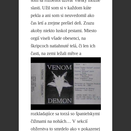
som sa rozbehol užívať všetky možné
slasti. Užil som si v každom kúte
pekla a ani som si neuvedomil ako
čas letí a zrejme prešiel deň. Zrazu
akoby niekto luskol prstami. Miesto
orgií viseli všade obesenci, na
škripcoch natiahnuté telá, či len ich
časti, na zemi ležali mŕtve a
rozkladajúce sa torzá so španielskymi
čižmami na nohách… V sekcií
obžerstva to smrdelo ako v pokazenej