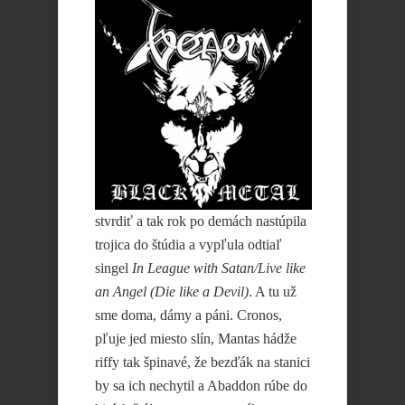
stvrdiť a tak rok po demách nastúpila
trojica do štúdia a vypľula odtiaľ
singel
In League with Satan/Live like
an Angel (Die like a Devil)
. A tu už
sme doma, dámy a páni. Cronos,
pľuje jed miesto slín, Mantas hádže
riffy tak špinavé, že bezďák na stanici
by sa ich nechytil a Abaddon rúbe do