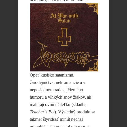
Opäť kusisko satanizmu,
čarodejníctva, nekromancie a v
neposlednom rade aj čierneho
humoru a vlhkých snov žiakov, ak
mali rajcovnú učiteľku (skladba
Teacher´s Pet
). Výsledný produkt sa
takmer štyridsať minút nechal
prebublávať a prischol mu názov