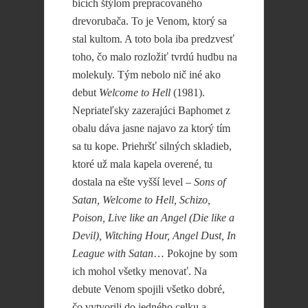
bicích štýlom prepracovaného
drevorubača. To je Venom, ktorý sa
stal kultom. A toto bola iba predzvesť
toho, čo malo rozložiť tvrdú hudbu na
molekuly. Tým nebolo nič iné ako
debut
Welcome to Hell
(1981).
Nepriateľsky zazerajúci Baphomet z
obalu dáva jasne najavo za ktorý tím
sa tu kope. Priehršť silných skladieb,
ktoré už mala kapela overené, tu
dostala na ešte vyšší level –
Sons of
Satan, Welcome to Hell, Schizo,
Poison, Live like an Angel (Die like a
Devil), Witching Hour, Angel Dust, In
League with Satan
… Pokojne by som
ich mohol všetky menovať. Na
debute Venom spojili všetko dobré,
čo vytvorili do jedného celku a