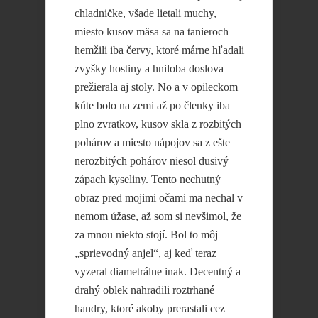
chladničke, všade lietali muchy,
miesto kusov mäsa sa na tanieroch
hemžili iba červy, ktoré márne hľadali
zvyšky hostiny a hniloba doslova
prežierala aj stoly. No a v opileckom
kúte bolo na zemi až po členky iba
plno zvratkov, kusov skla z rozbitých
pohárov a miesto nápojov sa z ešte
nerozbitých pohárov niesol dusivý
zápach kyseliny. Tento nechutný
obraz pred mojimi očami ma nechal v
nemom úžase, až som si nevšimol, že
za mnou niekto stojí. Bol to môj
„sprievodný anjel“, aj keď teraz
vyzeral diametrálne inak. Decentný a
drahý oblek nahradili roztrhané
handry, ktoré akoby prerastali cez