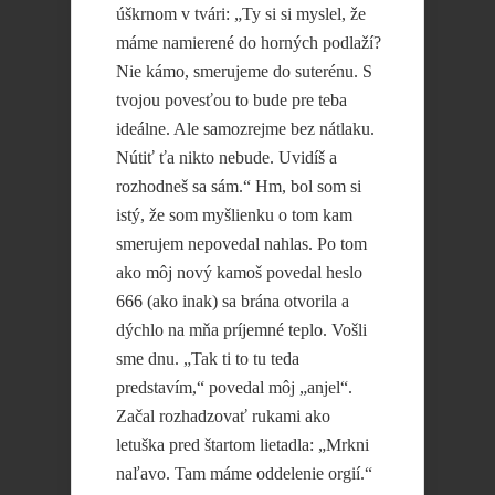
úškrnom v tvári: „Ty si si myslel, že
máme namierené do horných podlaží?
Nie kámo, smerujeme do suterénu. S
tvojou povesťou to bude pre teba
ideálne. Ale samozrejme bez nátlaku.
Nútiť ťa nikto nebude. Uvidíš a
rozhodneš sa sám.“ Hm, bol som si
istý, že som myšlienku o tom kam
smerujem nepovedal nahlas. Po tom
ako môj nový kamoš povedal heslo
666 (ako inak) sa brána otvorila a
dýchlo na mňa príjemné teplo. Vošli
sme dnu. „Tak ti to tu teda
predstavím,“ povedal môj „anjel“.
Začal rozhadzovať rukami ako
letuška pred štartom lietadla: „Mrkni
naľavo. Tam máme oddelenie orgií.“