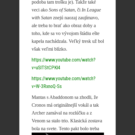
podoba tam trošku je). Takže také
veci ako
Sons of Satan
, či
In League
with Satan
znejú naozaj zaujímavo,
ale treba to brať ako obraz doby a
toho, kde sa vo vývojom štádiu ešte
kapela nachádzala. Veľký tresk už bol
však veľmi blízko.
https://www.youtube.com/watch?
v=uSlTStCPKl4
https://www.youtube.com/watch?
v=W-3RxnoQ-Ss
Mantas s Abaddonom sa zhodli, že
Cronos má originálnejší vokál a tak
Archer zamával na rozlúčku a z
Venom sa stalo trio. Klasická zostava
bola na svete.
Tento pakt bolo treba