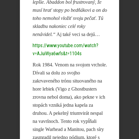
lepšie. Abaddon bol frustrovaný, že
musí hrať stopy po bedňákovi a on do
toho nemohol vložiť svoju pečať. Tú
skladbu nakoniec celé roky
nenávidel.“
Aj také veci sa dejú…
https://www.youtube.com/watch?
v=AJuiWya6wfs&t=1104s
Rok 1984. Venom na svojom vrchole.
Dívali sa dolu zo svojho
zakrvaveného trónu situovaného na
hore lebiek (Vigo z Ghostbusters
zrovna nebol doma), ako pekne v ich
stopách vzniká jedna kapela za
druhou. A pekelný triumvirát nespal
na vavrínoch. Tento rok vypĺňali
single Warhead a Manitou, pach síry
zasmradil nejedno pódium, ktoré s