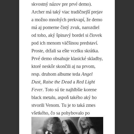
skvostný názov pre prvé demo).
Archer má taký viac tradičnejší prejav
a možno mnohých prekvapí, že demo
má aj pomerne čistý zvuk, narozdiel
od toho, aký špinavý bordel si človek
pod ich menom väčšinou predstaví.
Proste, držali sa ešte vcelku skrátka.
Prvé demo obsahuje klasické skladby,
ktoré neskôr skončili aj na prvom,
resp. druhom albume teda
Angel
Dust, Raise the Dead
a
Red Light
Fever
. Toto sú tie najhlbšie korene
black metalu, aspoň takého aký ho
stvorili Venom. Tu je to taká zmes
všetkého, čo sa pohybovalo
po