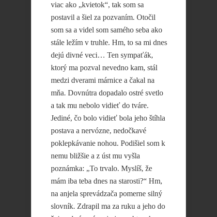
viac ako „kvietok“, tak som sa
postavil a šiel za pozvaním. Otočil
som sa a videl som samého seba ako
stále ležím v truhle. Hm, to sa mi dnes
dejú divné veci… Ten sympaťák,
ktorý ma pozval nevedno kam, stál
medzi dverami márnice a čakal na
mňa. Dovnútra dopadalo ostré svetlo
a tak mu nebolo vidieť do tváre.
Jediné, čo bolo vidieť bola jeho štíhla
postava a nervózne, nedočkavé
poklepkávanie nohou. Podišiel som k
nemu bližšie a z úst mu vyšla
poznámka: „To trvalo. Myslíš, že
mám iba teba dnes na starosti?“ Hm,
na anjela sprevádzača pomerne silný
slovník. Zdrapil ma za ruku a jeho do