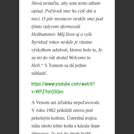
Slová nestačia, aby som tento album
opísal. Počúvali sme ho celé dni a
noci. O pár mesiacov neskôr sme pod
týmto vplyvom sformovali
Hellhammer. Môj život aj o vyše
štyridsať rokov neskôr je vlastne
výsledkom udalosti, ktorou bolo to, že
sa mi do rúk dostal Welcome to
Hell.“
S Tomom sa dá jedine
súhlasiť.
https://www.youtube.com/watch?
v=WPZYorQ5Qec
A Venom ani zďaleka nepoľavovali.
V roku 1982 prikúrili znova pod
pekelným kotlom. Ústredná trojica
stála okolo tohto kotla a kázala tlupe
démonov, čo
má do útrob hodiť.