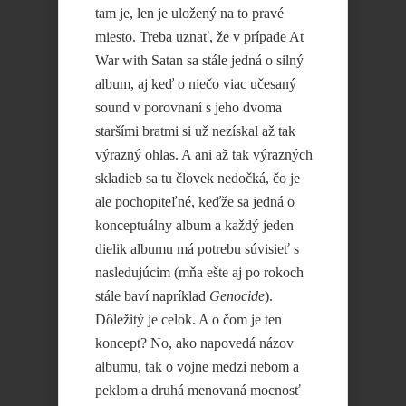
tam je, len je uložený na to pravé
miesto. Treba uznať, že v prípade At
War with Satan sa stále jedná o silný
album, aj keď o niečo viac učesaný
sound v porovnaní s jeho dvoma
staršími bratmi si už nezískal až tak
výrazný ohlas. A ani až tak výrazných
skladieb sa tu človek nedočká, čo je
ale pochopiteľné, keďže sa jedná o
konceptuálny album a každý jeden
dielik albumu má potrebu súvisieť s
nasledujúcim (mňa ešte aj po rokoch
stále baví napríklad
Genocide
).
Dôležitý je celok. A o čom je ten
koncept? No, ako napovedá názov
albumu, tak o vojne medzi nebom a
peklom a druhá menovaná mocnosť