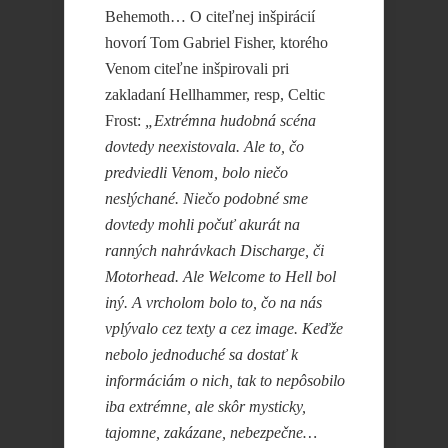
Behemoth… O citeľnej inšpirácií
hovorí Tom Gabriel Fisher, ktorého
Venom citeľne inšpirovali pri
zakladaní Hellhammer, resp, Celtic
Frost:
„Extrémna hudobná scéna
dovtedy neexistovala. Ale to, čo
predviedli Venom, bolo niečo
neslýchané. Niečo podobné sme
dovtedy mohli počuť akurát na
ranných nahrávkach Discharge, či
Motorhead. Ale Welcome to Hell bol
iný. A vrcholom bolo to, čo na nás
vplývalo cez texty a cez image. Keďže
nebolo jednoduché sa dostať k
informáciám o nich, tak to nepôsobilo
iba extrémne, ale skôr mysticky,
tajomne, zakázane, nebezpečne…