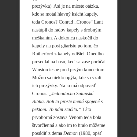
prezývka). Asi je na mieste otázka,
kde sa motal hlavný ksicht kapely,
teda Cronos? Conrad „Cronos“ Lant
nastúpil do radov kapely s drobným
meškaním. A dokonca naskočil do
kapely na post gitaristu po tom, čo
Rutherford z kapely odišiel. Onedlho
presedlal na basu, keď sa zase porúčal
Winston tesne pred prvým koncertom.
Možno sa niekto opýta, kde sa vzali
ich prezývky. Na to má odpoveď
Cronos:
„Jednoducho Satanská
Biblia. Boli to proste mená spojené s
peklom. To nám stačilo.“
Táto
prvohorná zostava Venom teda bola
štvorčlenná a ako im to hralo môžeme
posúdiť z dema
Demon
(1980, opäť