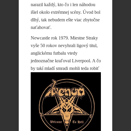
narazil každý, kto čo i len náhodou
išiel okolo extrémnej scény. Úvod bol
dlhý, tak nebudem ešte viac zbytočne
naťahovať.
Newcastle rok 1979. Miestne Straky
vyše 50 rokov nevyhrali ligový titul,
anglickému futbalu vtedy
jednoznačne kraľoval Liverpool. A čo
by takí mladí
smradi mohli teda robiť