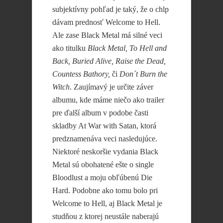
subjektívny pohľad je taký, že o chlp
dávam prednosť Welcome to Hell.
Ale zase Black Metal má silné veci
ako titulku
Black Metal, To Hell and
Back, Buried Alive, Raise the Dead,
Countess Bathory,
či
Don´t Burn the
Witch
. Zaujímavý je určite záver
albumu, kde máme niečo ako trailer
pre ďalší album v podobe časti
skladby At War with Satan, ktorá
predznamenáva veci nasledujúce.
Niektoré neskoršie vydania Black
Metal sú obohatené ešte o single
Bloodlust a moju obľúbenú Die
Hard. Podobne ako tomu bolo pri
Welcome to Hell, aj Black Metal je
studňou z ktorej neustále naberajú