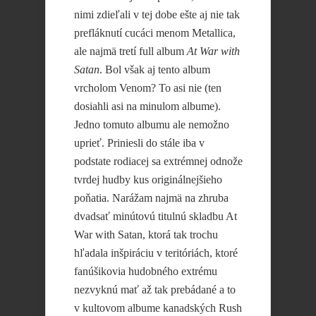
nimi zdieľali v tej dobe ešte aj nie tak
prefláknutí cucáci menom Metallica,
ale najmä tretí full album
At War with
Satan
. Bol však aj tento album
vrcholom Venom? To asi nie (ten
dosiahli asi na minulom albume).
Jedno tomuto albumu ale nemožno
uprieť. Priniesli do stále iba v
podstate rodiacej sa extrémnej odnože
tvrdej hudby kus originálnejšieho
poňatia. Narážam najmä na zhruba
dvadsať minútovú titulnú skladbu At
War with Satan, ktorá tak trochu
hľadala inšpiráciu v teritóriách, ktoré
fanúšikovia hudobného extrému
nezvyknú mať až tak prebádané a to
v kultovom albume kanadských Rush