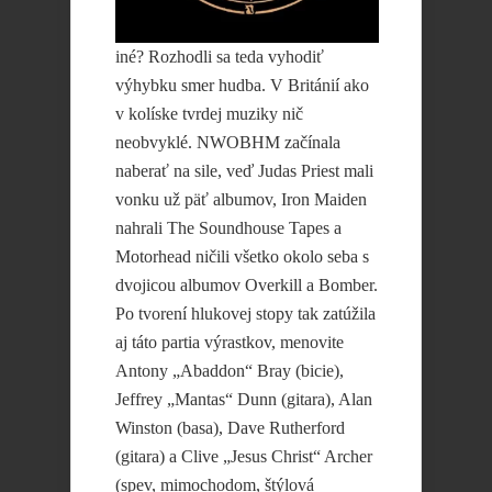
iné? Rozhodli sa teda vyhodiť
výhybku smer hudba. V Británií ako
v kolíske tvrdej muziky nič
neobvyklé. NWOBHM začínala
naberať na sile, veď Judas Priest mali
vonku už päť albumov, Iron Maiden
nahrali The Soundhouse Tapes a
Motorhead ničili všetko okolo seba s
dvojicou albumov Overkill a Bomber.
Po tvorení hlukovej stopy tak zatúžila
aj táto partia výrastkov, menovite
Antony „Abaddon“ Bray (bicie),
Jeffrey „Mantas“ Dunn (gitara), Alan
Winston (basa), Dave Rutherford
(gitara) a Clive „Jesus Christ“ Archer
(spev, mimochodom, štýlová