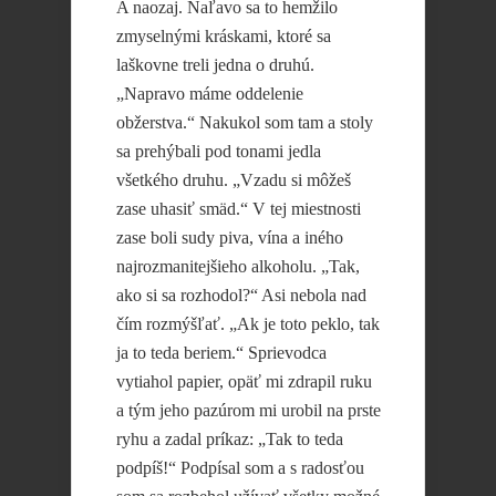
A naozaj. Naľavo sa to hemžilo
zmyselnými kráskami, ktoré sa
laškovne treli jedna o druhú.
„Napravo máme oddelenie
obžerstva.“ Nakukol som tam a stoly
sa prehýbali pod tonami jedla
všetkého druhu. „Vzadu si môžeš
zase uhasiť smäd.“ V tej miestnosti
zase boli sudy piva, vína a iného
najrozmanitejšieho alkoholu. „Tak,
ako si sa rozhodol?“ Asi nebola nad
čím rozmýšľať. „Ak je toto peklo, tak
ja to teda beriem.“ Sprievodca
vytiahol papier, opäť mi zdrapil ruku
a tým jeho pazúrom mi urobil na prste
ryhu a zadal príkaz: „Tak to teda
podpíš!“ Podpísal som a s radosťou