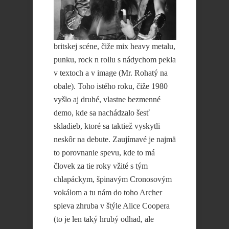
britskej scéne, čiže mix heavy metalu,
punku, rock n rollu s nádychom pekla
v textoch a v image (Mr. Rohatý na
obale). Toho istého roku, čiže 1980
vyšlo aj druhé, vlastne bezmenné
demo, kde sa nachádzalo šesť
skladieb, ktoré sa taktiež vyskytli
neskôr na debute. Zaujímavé je najmä
to porovnanie spevu, kde to má
človek za tie roky vžité s tým
chlapáckym, špinavým Cronosovým
vokálom a tu nám do toho Archer
spieva zhruba v štýle Alice Coopera
(to je len taký hrubý odhad, ale