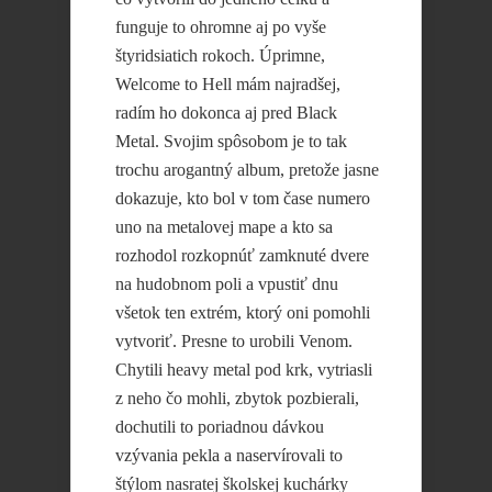
funguje to ohromne aj po vyše
štyridsiatich rokoch. Úprimne,
Welcome to Hell mám najradšej,
radím ho dokonca aj pred Black
Metal. Svojim spôsobom je to tak
trochu arogantný album, pretože jasne
dokazuje, kto bol v tom čase numero
uno na metalovej mape a kto sa
rozhodol rozkopnúť zamknuté dvere
na hudobnom poli a vpustiť dnu
všetok ten extrém, ktorý oni pomohli
vytvoriť. Presne to urobili Venom.
Chytili heavy metal pod krk, vytriasli
z neho čo mohli, zbytok pozbierali,
dochutili to poriadnou dávkou
vzývania pekla a naservírovali to
štýlom nasratej školskej kuchárky