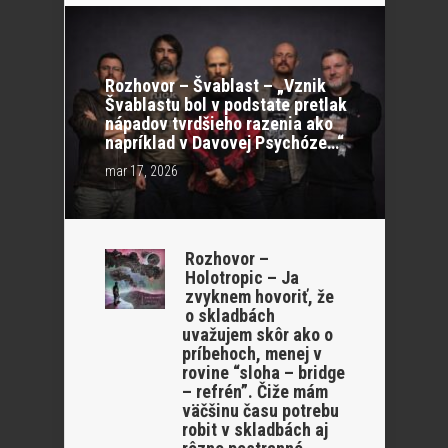
Rozhovor – Švablast – „Vznik
Švablastu bol v podstate pretlak
nápadov tvrdšieho razenia ako
napríklad v Davovej Psychóze…“
mar 17, 2026
Rozhovor –
Holotropic – Ja
zvyknem hovoriť, že
o skladbách
uvažujem skôr ako o
príbehoch, menej v
rovine “sloha – bridge
– refrén”. Čiže mám
väčšinu času potrebu
robit v skladbách aj