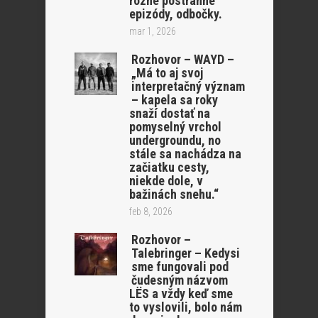
rôzne postranné
epizódy, odbočky.
mar 1, 2026
Rozhovor – WAYD –
„Má to aj svoj
interpretačný význam
– kapela sa roky
snaží dostať na
pomyselný vrchol
undergroundu, no
stále sa nachádza na
začiatku cesty,
niekde dole, v
bažinách snehu.“
feb 8, 2026
Rozhovor –
Talebringer – Kedysi
sme fungovali pod
čudesným názvom
LËS a vždy keď sme
to vyslovili, bolo nám