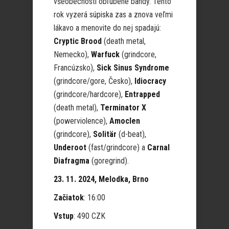
všeobecnosti obľúbené bandy. Tento
rok vyzerá súpiska zas a znova veľmi
lákavo a menovite do nej spadajú:
Cryptic Brood
(death metal,
Nemecko),
Warfuck
(grindcore,
Francúzsko),
Sick Sinus Syndrome
(grindcore/gore, Česko),
Idiocracy
(grindcore/hardcore),
Entrapped
(death metal),
Terminator X
(powerviolence),
Amoclen
(grindcore),
Solitär
(d-beat),
Underoot
(fast/grindcore) a
Carnal
Diafragma
(goregrind).
23. 11. 2024, Melodka, Brno
Začiatok
: 16:00
Vstup
: 490 CZK