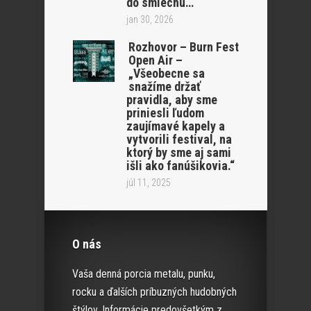
do smiechu…
jan 30, 2026
Rozhovor – Burn Fest
Open Air –
„Všeobecne sa
snažíme držať
pravidla, aby sme
priniesli ľudom
zaujímavé kapely a
vytvorili festival, na
ktorý by sme aj sami
išli ako fanúšikovia.“
júl 11, 2025
O nás
Vaša denná porcia metalu, punku,
rocku a ďalších príbuzných hudobných
štýlov. Informácie predovšetkým z