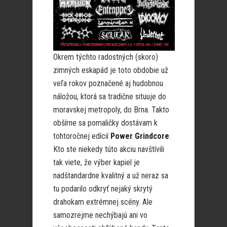
Okrem týchto radostných (skoro)
zimných eskapád je toto obdobie už
veľa rokov poznačené aj hudobnou
náložou, ktorá sa tradične situuje do
moravskej metropoly, do Brna. Takto
obšírne sa pomaličky dostávam k
tohtoročnej edícií
Power Grindcore
.
Kto ste niekedy túto akciu navštívili
tak viete, že výber kapiel je
nadštandardne kvalitný a už neraz sa
tu podarilo odkryť nejaký skrytý
drahokam extrémnej scény. Ale
samozrejme nechýbajú ani vo