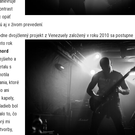
anévruje
ontrast
c opäť
ú aj v živom prevedení.
odne dvojčlenný projekt z Venezuely založený v roku
2010 sa postupne
nto rok
hord
ejšieho a
talu s
otila
nia, ktoré
o ani
 kapely,
adieb bol
lo to, čo
orý mi
tvorby,