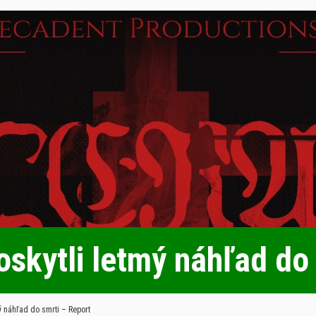
skytli letmý náhľad do
ý náhľad do smrti – Report