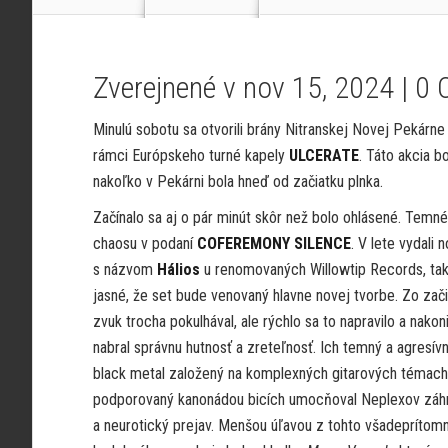
Zverejnené v nov 15, 2024 |
0 
Minulú sobotu sa otvorili brány Nitranskej Novej Pekárne
rámci Európskeho turné kapely
ULCERATE
. Táto akcia 
nakoľko v Pekárni bola hneď od začiatku plnka.
Začínalo sa aj o pár minút skôr než bolo ohlásené. Temn
chaosu v podaní
COFEREMONY SILENCE
. V lete vydali 
s názvom
Hálios
u renomovaných Willowtip Records, ta
jasné, že set bude venovaný hlavne novej tvorbe. Zo zači
zvuk trocha pokulhával, ale rýchlo sa to napravilo a nako
nabral správnu hutnosť a zreteľnosť. Ich temný a agresív
black metal založený na komplexných gitarových témach
podporovaný kanonádou bicích umocňoval Neplexov záh
a neurotický prejav. Menšou úľavou z tohto všadeprítom