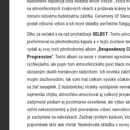
hudobného nepokoja bola skladba
Moon Vessel
, ktorá m
na atmosferických zvukových vlnách a pridávala krásny k
tomuto ničivému hudobnému zážitku. Ceremony Of Silen
podali výborný výkon a ich nové skladby perfektne funguj
Dlho sa nečaká a na rad prichádzajú
SELBST
. Tento pôv
preformoval na plnohodnotnú kapelu a v tejto zostave te
vydali aj svoj tretí plnohodnotný album „
Despondency C
Progression
“. Tento album sa nesie v znamení agresívn
rýchlejšieho, ale popri tom atmosférického post black me
občasným death metalovým nádychom. Ich novinka zalich
mojim sluchovodom, tak som mal celkom vysoké očakáva
sa žiaľ nenaplnili. Z hudobníckej stránky vystúpenie nemal
najmenšiu chybu, atmosféru umocňoval aj celkový prejav
zadymené pódium aj pochmúrne osvetlenie, ale výber skl
veľmi nekonzistentný a živé prevedenie vôbec neevokova
je zachytené na nahrávkach. Začínali rýchlym kúskom, kt
pripomínala skôr war metal. Nasledovala skladba z novej 