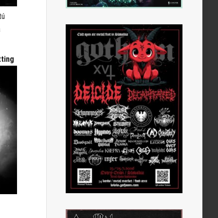
tú
á
ting