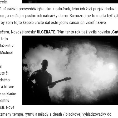
 celé
ré sú naživo presvedčivejšie ako z nahrávok, lebo ich živý prejav dodáva 
pakom, a radšej si pustím ich nahrávky doma. Samozrejme to mohla byť zl
 by som tejto kapele určite dal ešte jednu šancu ich vidieť naživo.
 večera, Novozélandský
ULCERATE
. Tým tento rok tiež
vyšla novinka „
Cut
 toto
ložená v
 Michael
i
uts či
rdného
 a hlavne
 sa kladie
ientnú
sti. Nové
le zmeny tempa, rytmu a nálady z death / blackovej vyhladzovačky do