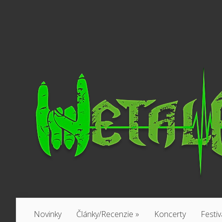
Novinky
Články/Recenzie
»
Koncerty
Festiv