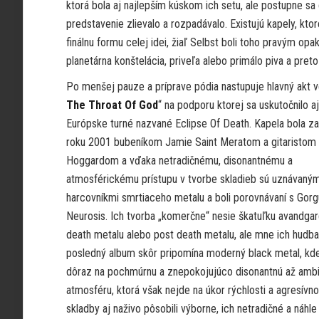
ktorá bola aj najlepším kúskom ich setu, ale postupne sa
predstavenie zlievalo a rozpadávalo. Existujú kapely, kto
finálnu formu celej idei, žiaľ Selbst boli toho pravým o
planetárna konštelácia, priveľa alebo primálo piva a preto
Po menšej pauze a príprave pódia nastupuje hlavný akt
The Throat Of God
“ na podporu ktorej sa uskutočnilo aj
Európske turné nazvané Eclipse Of Death. Kapela bola za
roku 2001 bubeníkom Jamie Saint Meratom a gitaristom
Hoggardom a vďaka netradičnému, disonantnému a
atmosférickému prístupu v tvorbe skladieb sú uznávaným
harcovníkmi smrtiaceho metalu a boli porovnávaní s Gorg
Neurosis. Ich tvorba „komerčne“ nesie škatuľku avandga
death metalu alebo post death metalu, ale mne ich hudba
posledný album skôr pripomína moderný black metal, kde
dôraz na pochmúrnu a znepokojujúco disonantnú až amb
atmosféru, ktorá však nejde na úkor rýchlosti a agresívno
skladby aj naživo pôsobili výborne, ich netradičné a náh