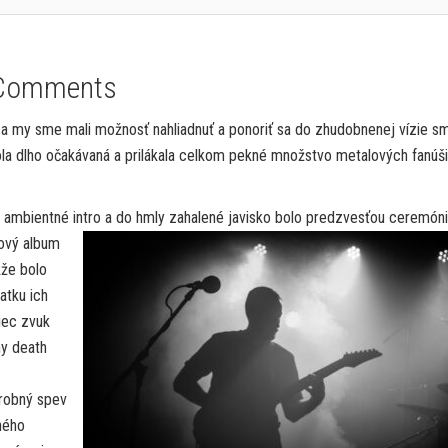
Comments
 a my sme mali možnosť nahliadnuť a ponoriť sa do zhudobnenej vízie sm
bola dlho očakávaná a prilákala celkom pekné množstvo metalových fanúši
é ambientné intro a do hmly zahalené javisko bolo predzvesťou
ceremón
nový album
kže bolo
atku ich
niec zvuk
ny death
robný spev
ného