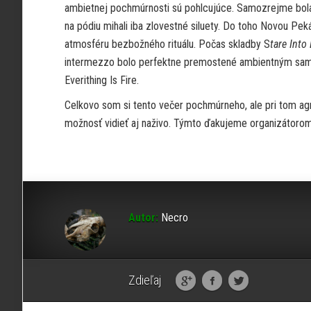
ambietnej pochmúrnosti sú pohlcujúce. Samozrejme bola v
na pódiu mihali iba zlovestné siluety. Do toho Novou Pe
atmosféru bezbožného rituálu. Počas skladby S
tare Into
intermezzo bolo perfektne premostené ambientným samplo
Everithing Is Fire.
Celkovo som si tento večer pochmúrneho, ale pri tom agre
možnosť vidieť aj naživo. Týmto ďakujeme organizátorom
Autor:
Necro
Zdieľaj