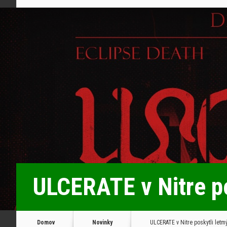
ULCERATE v Nitre po
Domov
Novinky
ULCERATE v Nitre poskytli letm