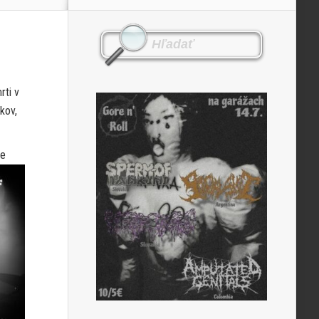
rti v
kov,
ie