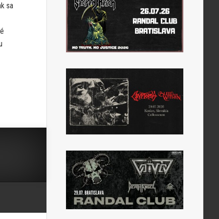
ak sa
lé
u