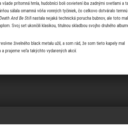
šade prítomná hmla, hudobníci boli osvietení iba zadnými svetlami a t
kárňou sálala omamná vôňa vonných tyčiniek, čo celkovo dotváralo temnú
 Death And Be Stil
l nastala nejaká technická porucha bubnov, ale toto ma
m. Svoj set ukončili klasikou, titulnou skladbou svojho druhého album
sívne živelného black metalu užil, a som rád, že som tieto kapely mal
 a prajeme veľa takýchto vydarených akcií.