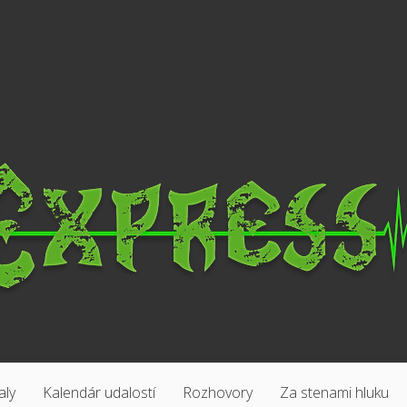
aly
Kalendár udalostí
Rozhovory
Za stenami hluku