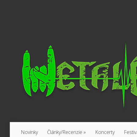
Novinky
Články/Recenzie
»
Koncerty
Festiv