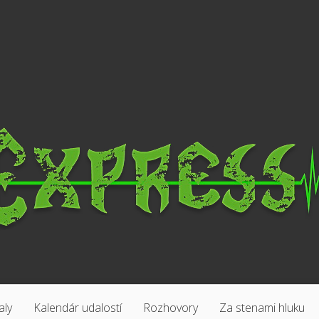
aly
Kalendár udalostí
Rozhovory
Za stenami hluku