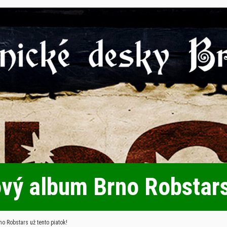
ový album Brno Robstars
o Robstars už tento piatok!