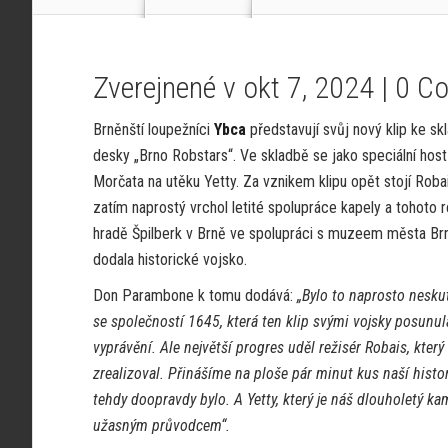
Zverejnené v okt 7, 2024 |
0 C
Brněnští loupežníci
Ybca
představují svůj nový klip ke sk
desky „Brno Robstars“. Ve skladbě se jako speciální hos
Morčata na utěku Yetty. Za vznikem klipu opět stojí Roba
zatím naprostý vrchol letité spolupráce kapely a tohoto re
hradě Špilberk v Brně ve spolupráci s muzeem města Brn
dodala historické vojsko.
Don Parambone k tomu dodává:
„Bylo to naprosto nesku
se společností 1645, která ten klip svými vojsky posunu
vyprávění. Ale největší progres uděl režisér Robais, který
zrealizoval. Přinášíme na ploše pár minut kus naší histori
tehdy doopravdy bylo. A Yetty, který je náš dlouholetý k
užasným průvodcem“.