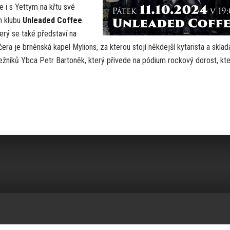
e i s Yettym na křtu své
m klubu
Unleaded Coffee
.
erý se také představí na
ra je brněnská kapel Mylions, za kterou stojí někdejší kytarista a sklad
pežníků Ybca Petr Bartoněk, který přivede na pódium rockový dorost, kte