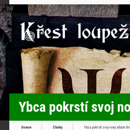
Ybca pokrstí svoj n
Domov
Články
Ybca pokrstí svoj nový album Brn