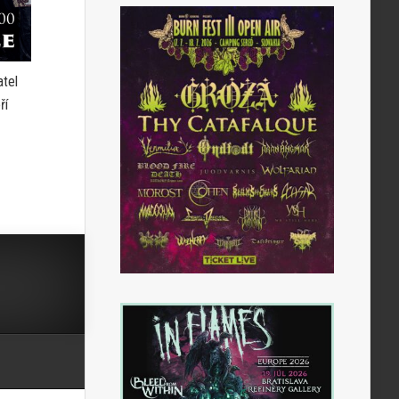
atel
ří