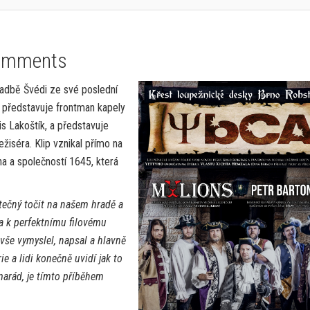
omments
ladbě Švédi ze své poslední
t představuje frontman kapely
is Lakoštík, a představuje
žiséra. Klip vznikal přímo na
a a společností 1645, která
tečný točit na našem hradě a
la k perfektnímu filovému
 vše vymyslel, napsal a hlavně
e a lidi konečně uvidí jak to
amarád, je tímto příběhem