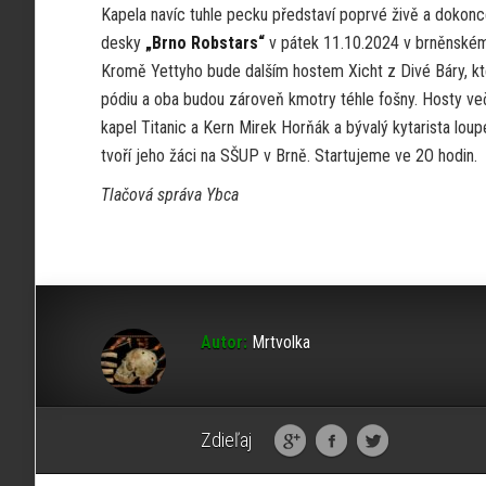
Kapela navíc tuhle pecku představí poprvé živě a dokonc
desky
„Brno Robstars“
v pátek 11.10.2024 v brněnské
Kromě Yettyho bude dalším hostem Xicht z Divé Báry, kt
pódiu a oba budou zároveň kmotry téhle fošny. Hosty veče
kapel Titanic a Kern Mirek Horňák a bývalý kytarista lou
tvoří jeho žáci na SŠUP v Brně. Startujeme ve 2O hodin.
Tlačová správa Ybca
Autor:
Mrtvolka
Zdieľaj