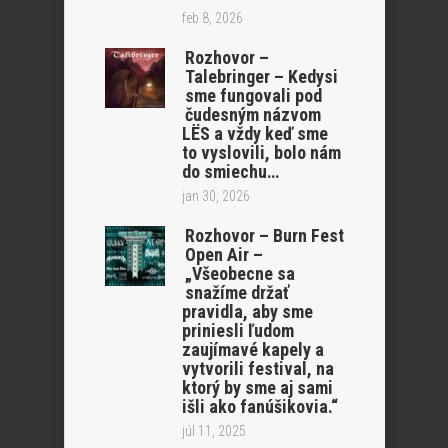
feb 8, 2026
Rozhovor –
Talebringer – Kedysi
sme fungovali pod
čudesným názvom
LËS a vždy keď sme
to vyslovili, bolo nám
do smiechu…
jan 30, 2026
Rozhovor – Burn Fest
Open Air –
„Všeobecne sa
snažíme držať
pravidla, aby sme
priniesli ľudom
zaujímavé kapely a
vytvorili festival, na
ktorý by sme aj sami
išli ako fanúšikovia.“
júl 11, 2025