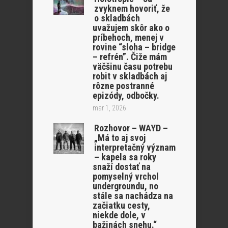
zvyknem hovoriť, že
o skladbách
uvažujem skôr ako o
príbehoch, menej v
rovine “sloha – bridge
– refrén”. Čiže mám
väčšinu času potrebu
robit v skladbách aj
rôzne postranné
epizódy, odbočky.
mar 1, 2026
Rozhovor – WAYD –
„Má to aj svoj
interpretačný význam
– kapela sa roky
snaží dostať na
pomyselný vrchol
undergroundu, no
stále sa nachádza na
začiatku cesty,
niekde dole, v
bažinách snehu.“