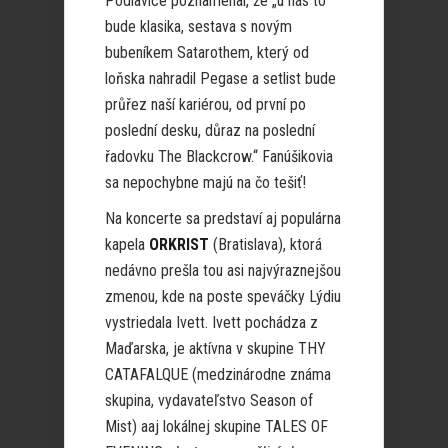
Podlavice poznamenal, že „u nás to
bude klasika, sestava s novým
bubeníkem Satarothem, který od
loňska nahradil Pegase a setlist bude
průřez naší kariérou, od první po
poslední desku, důraz na poslední
řadovku The Blackcrow.“ Fanúšikovia
sa nepochybne majú na čo tešiť!
Na koncerte sa predstaví aj populárna
kapela
ORKRIST
(Bratislava), ktorá
nedávno prešla tou asi najvýraznejšou
zmenou, kde na poste speváčky Lýdiu
vystriedala Ivett. Ivett pochádza z
Maďarska, je aktívna v skupine THY
CATAFALQUE (medzinárodne známa
skupina, vydavateľstvo Season of
Mist) aaj lokálnej skupine TALES OF