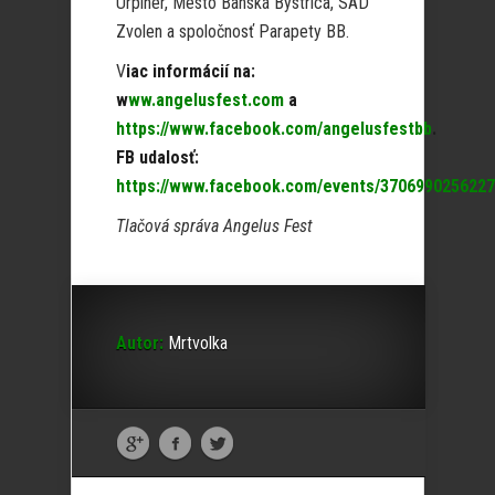
Urpiner, Mesto Banská Bystrica, SAD
Zvolen a spoločnosť Parapety BB.
V
iac informácií na:
w
ww.angelusfest.com
a
https://www.facebook.com/angelusfestbb
.
FB udalosť:
https://www.facebook.com/events/370699025622
Tlačová správa Angelus Fest
Autor:
Mrtvolka