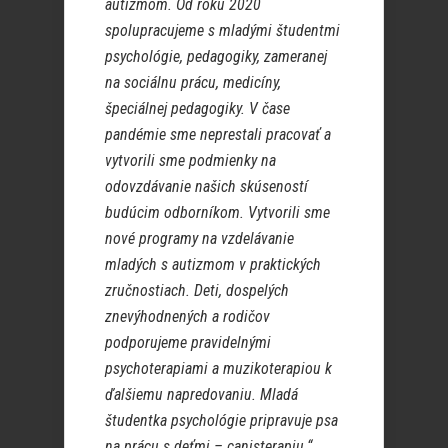
autizmom. Od roku 2020
spolupracujeme s mladými študentmi
psychológie, pedagogiky, zameranej
na sociálnu prácu, medicíny,
špeciálnej pedagogiky. V čase
pandémie sme neprestali pracovať a
vytvorili sme podmienky na
odovzdávanie našich skúseností
budúcim odborníkom. Vytvorili sme
nové programy na vzdelávanie
mladých s autizmom v praktických
zručnostiach. Deti, dospelých
znevýhodnených a rodičov
podporujeme pravidelnými
psychoterapiami a muzikoterapiou k
ďalšiemu napredovaniu. Mladá
študentka psychológie pripravuje psa
na prácu s deťmi – canisterapiu.“
,