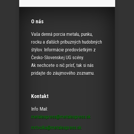
O nás
Vaša denná porcia metalu, punku,
rocku a ďalších príbuzných hudobných
štýlov. Informácie predovšetkým z
Česko-Slovenskej UG scény.
Ak nechcete o nič prísť, tak si nás
pridajte do záujmového zoznamu.
Kontakt
Info Mail:
metalexpress@metalexpress.sk
mrtvolka@metalexpress.sk