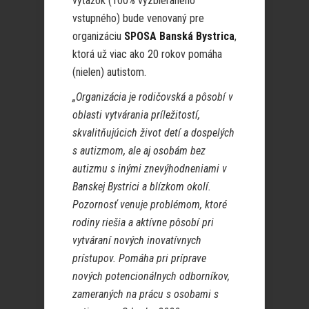
výťažok (100% vyzbieraného
vstupného) bude venovaný pre
organizáciu
SPOSA Banská Bystrica
,
ktorá už viac ako 20 rokov pomáha
(nielen) autistom.
„Organizácia je rodičovská a pôsobí v
oblasti vytvárania príležitostí,
skvalitňujúcich život detí a dospelých
s autizmom, ale aj osobám bez
autizmu s inými znevýhodneniami v
Banskej Bystrici a blízkom okolí.
Pozornosť venuje problémom, ktoré
rodiny riešia a aktívne pôsobí pri
vytváraní nových inovatívnych
prístupov. Pomáha pri príprave
nových potencionálnych odborníkov,
zameraných na prácu s osobami s