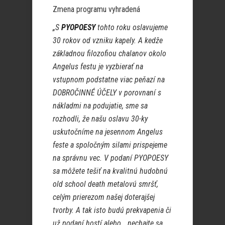
Zmena programu vyhradená
„S
PYOPOESY
tohto roku oslavujeme
30 rokov od vzniku kapely. A kedže
základnou filozofiou chalanov okolo
Angelus festu je vyzbierať na
vstupnom podstatne viac peňazí na
DOBROČINNÉ ÚČELY v porovnaní s
nákladmi na podujatie, sme sa
rozhodli, že našu oslavu 30-ky
uskutočníme na jesennom Angelus
feste a spoločným silami prispejeme
na správnu vec. V podaní PYOPOESY
sa môžete tešiť na kvalitnú hudobnú
old school death metalovú smršť,
celým prierezom našej doterajšej
tvorby. A tak isto budú prekvapenia či
už podaní hostí alebo… nechajte sa