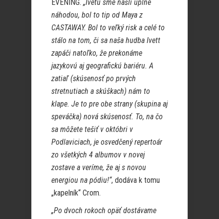
EVENING.
„Ivetu sme našli úplne
náhodou, bol to tip od Maya z
CASTAWAY. Bol to veľký risk a celé to
stálo na tom, či sa naša hudba Ivett
zapáči natoľko, že prekonáme
jazykovú aj geografickú bariéru. A
zatiaľ (skúsenosť po prvých
stretnutiach a skúškach) nám to
klape. Je to pre obe strany (skupina aj
speváčka) nová skúsenosť. To, na čo
sa môžete tešiť v októbri v
Podlaviciach, je osvedčený repertoár
zo všetkých 4 albumov v novej
zostave a veríme, že aj s novou
energiou na pódiu!“
, dodáva k tomu
„kapelník“ Crom.
„Po dvoch rokoch opäť dostávame