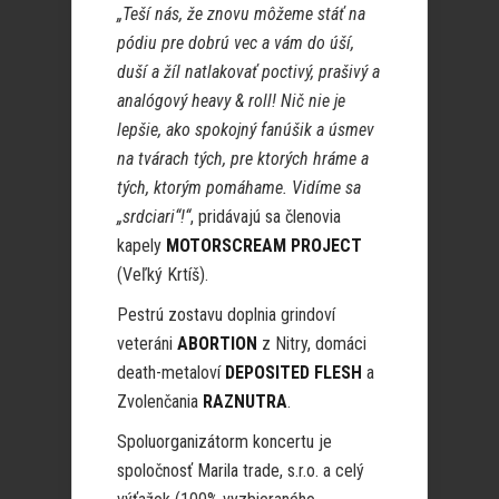
„Teší nás, že znovu môžeme stáť na
pódiu pre dobrú vec a vám do úší,
duší a žíl natlakovať poctivý, prašivý a
analógový heavy & roll! Nič nie je
lepšie, ako spokojný fanúšik a úsmev
na tvárach tých, pre ktorých hráme a
tých, ktorým pomáhame. Vidíme sa
„srdciari“!“
, pridávajú sa členovia
kapely
MOTORSCREAM PROJECT
(Veľký Krtíš).
Pestrú zostavu doplnia grindoví
veteráni
ABORTION
z Nitry, domáci
death-metaloví
DEPOSITED FLESH
a
Zvolenčania
RAZNUTRA
.
Spoluorganizátorm koncertu je
spoločnosť Marila trade, s.r.o. a celý