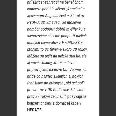
príležitosť zahrať si na benefičnom
koncerte pod hlavičkou „Angelus“ –
Jesennom Angelus Fest – 30 rokov
PYOPOESY. Sme radi, že môžeme
pomôcť podporiť dobrú myšlienku a
samozrejme chceme podporiť našich
dobrých kamarátov z PYOPOESY, s
ktorými to už ťaháme skoro 30 rokov.
Môžete sa tešiť na nejaké staršie, ale
aj nové skladby, ktoré usilovne
pripravujeme na nové CD. Veríme, že
príde čo najviac skalných aj nových
fanúšikov do krásnych „old school“
priestorov v DK Podlavice, kde sme
pred 27 rokmi začínali.“
, pozývajú na
koncert chalani z domácej kapely
HECATE
.