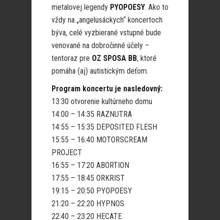
metalovej legendy
PYOPOESY
. Ako to
vždy na „angelusáckych“ koncertoch
býva, celé vyzbierané vstupné bude
venované na dobročinné účely –
tentoraz pre
OZ SPOSA BB
, ktoré
pomáha (aj) autistickým deťom.
Program koncertu je nasledovný:
13:30 otvorenie kultúrneho domu
14:00 – 14:35 RAZNUTRA
14:55 – 15:35 DEPOSITED FLESH
15:55 – 16:40 MOTORSCREAM
PROJECT
16:55 – 17:20 ABORTION
17:55 – 18:45 ORKRIST
19:15 – 20:50 PYOPOESY
21:20 – 22:20 HYPNOS
22:40 – 23:20 HECATE