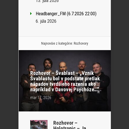
13. júla 2026
Headbanger_FM (6.7.2026 22:00)
6. júla 2026
Najnovšie z kategórie:
Rozhovory
Rozhovor – Švablast – „Vznik
Švablastu bol v podstate pretlak
nápadov tvrdšieho razenia ako
napríklad v Davovej Psychóze…“
mar 17, 2026
Rozhovor –
Holotropic – Ja