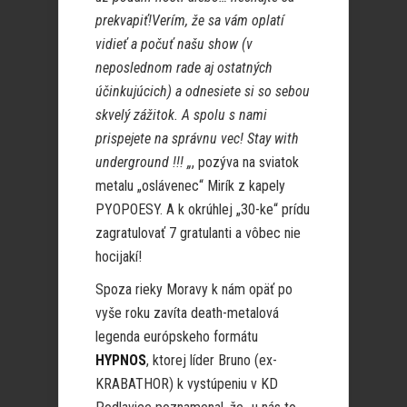
prekvapiť!Verím, že sa vám oplatí
vidieť a počuť našu show (v
neposlednom rade aj ostatných
účinkujúcich) a odnesiete si so sebou
skvelý zážitok. A spolu s nami
prispejete na správnu vec! Stay with
underground !!! „
, pozýva na sviatok
metalu „oslávenec“ Mirík z kapely
PYOPOESY. A k okrúhlej „30-ke“ prídu
zagratulovať 7 gratulanti a vôbec nie
hocijakí!
Spoza rieky Moravy k nám opäť po
vyše roku zavíta death-metalová
legenda európskeho formátu
HYPNOS
, ktorej líder Bruno (ex-
KRABATHOR) k vystúpeniu v KD