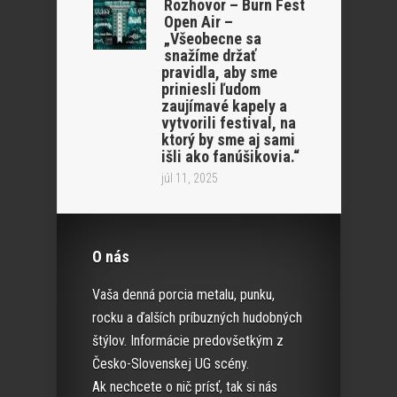
Rozhovor – Burn Fest
Open Air –
„Všeobecne sa
snažíme držať
pravidla, aby sme
priniesli ľudom
zaujímavé kapely a
vytvorili festival, na
ktorý by sme aj sami
išli ako fanúšikovia.“
júl 11, 2025
O nás
Vaša denná porcia metalu, punku,
rocku a ďalších príbuzných hudobných
štýlov. Informácie predovšetkým z
Česko-Slovenskej UG scény.
Ak nechcete o nič prísť, tak si nás