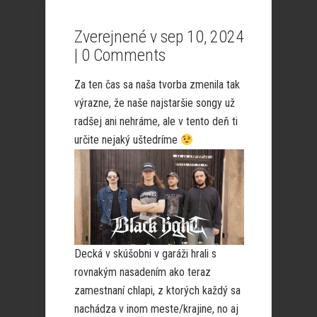
Zverejnené v sep 10, 2024
|
0 Comments
Za ten čas sa naša tvorba zmenila tak
výrazne, že naše najstaršie songy už
radšej ani nehráme, ale v tento deň ti
určite nejaký uštedríme
Decká v skúšobni v garáži hrali s
rovnakým nasadením ako teraz
zamestnaní chlapi, z ktorých každý sa
nachádza v inom meste/krajine, no aj