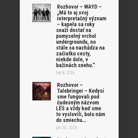
Rozhovor – WAYD –
„Má to aj svoj
interpretačný význam
– kapela sa roky
snaží dostať na
pomyselný vrchol
undergroundu, no
stále sa nachádza na
začiatku cesty,
niekde dole, v
bažinách snehu.“
feb 8, 2026
Rozhovor –
Talebringer – Kedysi
sme fungovali pod
čudesným názvom
LËS a vždy keď sme
to vyslovili, bolo nám
do smiechu…
jan 30, 2026