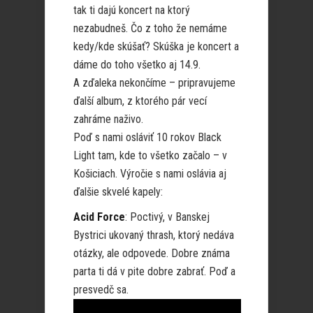
tak ti dajú koncert na ktorý
nezabudneš. Čo z toho že nemáme
kedy/kde skúšať? Skúška je koncert a
dáme do toho všetko aj 14.9.
A zďaleka nekončíme – pripravujeme
ďalší album, z ktorého pár vecí
zahráme naživo.
Poď s nami osláviť 10 rokov Black
Light tam, kde to všetko začalo – v
Košiciach. Výročie s nami oslávia aj
ďalšie skvelé kapely:
Acid Force
: Poctivý, v Banskej
Bystrici ukovaný thrash, ktorý nedáva
otázky, ale odpovede. Dobre známa
parta ti dá v pite dobre zabrať. Poď a
presvedč sa.