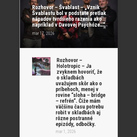
Rozhovor – Švablast – „Vznik
Švablastu bol v podstate pretlak
nápadov tvrdšieho razenia ako
napríklad v Davovej Psychóze…“
mar 17, 2026
Rozhovor –
Holotropic – Ja
zvyknem hovoriť, že
o skladbách
uvažujem skôr ako o
príbehoch, menej v
rovine “sloha – bridge
– refrén”. Čiže mám
väčšinu času potrebu
robit v skladbách aj
rôzne postranné
epizódy, odbočky.
mar 1, 2026