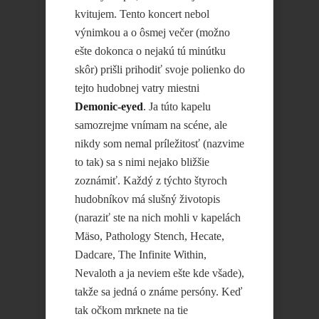
kvitujem. Tento koncert nebol
výnimkou a o ôsmej večer (možno
ešte dokonca o nejakú tú minútku
skôr) prišli prihodiť svoje polienko do
tejto hudobnej vatry miestni
Demonic-eyed
. Ja túto kapelu
samozrejme vnímam na scéne, ale
nikdy som nemal príležitosť (nazvime
to tak) sa s nimi nejako bližšie
zoznámiť. Každý z týchto štyroch
hudobníkov má slušný životopis
(naraziť ste na nich mohli v kapelách
Mäso, Pathology Stench, Hecate,
Dadcare, The Infinite Within,
Nevaloth a ja neviem ešte kde všade),
takže sa jedná o známe persóny. Keď
tak očkom mrknete na tie