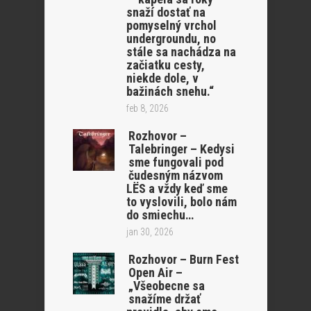
snaží dostať na
pomyselný vrchol
undergroundu, no
stále sa nachádza na
začiatku cesty,
niekde dole, v
bažinách snehu.“
feb 8, 2026
Rozhovor –
Talebringer – Kedysi
sme fungovali pod
čudesným názvom
LËS a vždy keď sme
to vyslovili, bolo nám
do smiechu…
jan 30, 2026
Rozhovor – Burn Fest
Open Air –
„Všeobecne sa
snažíme držať