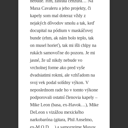
nebude. Hm, zasratá cenzúra… Na
Maxa Cavaleru a jeho projekty, či
kapely som mal doteraz vždy z
nejakých dôvodov smolu a tak, keď
docupital na pódium v maskáčovej
bunde (ehm, ak nám bolo teplo, tak
on musel horieť), tak mi išli chlpy na
rukách samovoľne do pozoru. Je mi
jasné, že už nikdy nebude vo
vrcholnej forme ako pred vyše
dvadsiatimi rokmi, ale vzhľadom na
svoj vek podal solídny výkon. V
neposlednom rade ho v tomto výkone
podporovali ostatní členovia kapely –
Mike Leon (basa, ex-Havok…), Mike
DeLeon s vizážou mexického
narkobaróna (gitara, Phil Anselmo,
ex-M.O.D….) a samozrejme Maxov