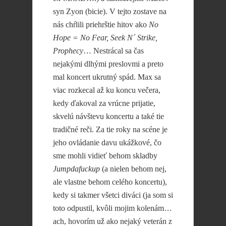
syn Zyon (bicie). V tejto zostave na
nás chŕlili priehrštie hitov ako
No
Hope = No Fear, Seek N´ Strike,
Prophecy
… Nestrácal sa čas
nejakými dlhými preslovmi a preto
mal koncert ukrutný spád. Max sa
viac rozkecal až ku koncu večera,
kedy ďakoval za vrúcne prijatie,
skvelú návštevu koncertu a také tie
tradičné reči. Za tie roky na scéne je
jeho ovládanie davu ukážkové, čo
sme mohli vidieť behom skladby
Jumpdafuckup
(a nielen behom nej,
ale vlastne behom celého koncertu),
kedy si takmer všetci diváci (ja som si
toto odpustil, kvôli mojim kolenám…
ach, hovorím už ako nejaký veterán z