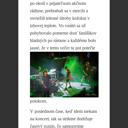
po okolí v prijateľnom akčnom
rádiuse, prehrabali sa v merchi a
osviežili telesné útroby kofolou v
izbovej teplote. Vo vnútri sa už
pohybovalo pomerne dosť fanúšikov
hladných po rámuse a každému bolo
jasné, že v tento večer tu pot
potečie
potokom.
V poslednom čase, keď idem niekam
na koncert, tak sa striktne dodržuje
časový rozpis, čo samozrejme