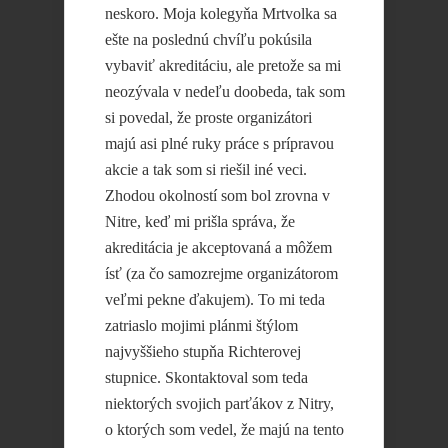
neskoro. Moja kolegyňa Mrtvolka sa
ešte na poslednú chvíľu pokúsila
vybaviť akreditáciu, ale pretože sa mi
neozývala v nedeľu doobeda, tak som
si povedal, že proste organizátori
majú asi plné ruky práce s prípravou
akcie a tak som si riešil iné veci.
Zhodou okolností som bol zrovna v
Nitre, keď mi prišla správa, že
akreditácia je akceptovaná a môžem
ísť (za čo samozrejme organizátorom
veľmi pekne ďakujem). To mi teda
zatriaslo mojimi plánmi štýlom
najvyššieho stupňa Richterovej
stupnice. Skontaktoval som teda
niektorých svojich parťákov z Nitry,
o ktorých som vedel, že majú na tento