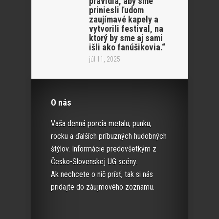
pravidla, aby sme
priniesli ľudom
zaujímavé kapely a
vytvorili festival, na
ktorý by sme aj sami
išli ako fanúšikovia.“
júl 11, 2025
O nás
Vaša denná porcia metalu, punku,
rocku a ďalších príbuzných hudobných
štýlov. Informácie predovšetkým z
Česko-Slovenskej UG scény.
Ak nechcete o nič prísť, tak si nás
pridajte do záujmového zoznamu.