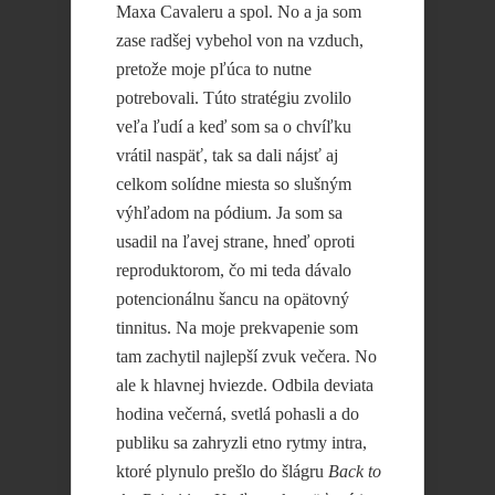
Maxa Cavaleru a spol. No a ja som
zase radšej vybehol von na vzduch,
pretože moje pľúca to nutne
potrebovali. Túto stratégiu zvolilo
veľa ľudí a keď som sa o chvíľku
vrátil naspäť, tak sa dali nájsť aj
celkom solídne miesta so slušným
výhľadom na pódium. Ja som sa
usadil na ľavej strane, hneď oproti
reproduktorom, čo mi teda dávalo
potencionálnu šancu na opätovný
tinnitus. Na moje prekvapenie som
tam zachytil najlepší zvuk večera. No
ale k hlavnej hviezde. Odbila deviata
hodina večerná, svetlá pohasli a do
publiku sa zahryzli etno rytmy intra,
ktoré plynulo prešlo do šlágru
Back to