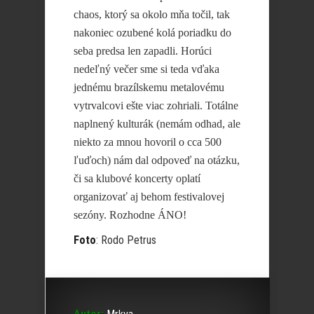
chaos, ktorý sa okolo mňa točil, tak
nakoniec ozubené kolá poriadku do
seba predsa len zapadli. Horúci
nedeľný večer sme si teda vďaka
jednému brazílskemu metalovému
vytrvalcovi ešte viac zohriali. Totálne
naplnený kulturák (nemám odhad, ale
niekto za mnou hovoril o cca 500
ľuďoch) nám dal odpoveď na otázku,
či sa klubové koncerty oplatí
organizovať aj behom festivalovej
sezóny. Rozhodne ÁNO!
Foto
: Rodo Petrus