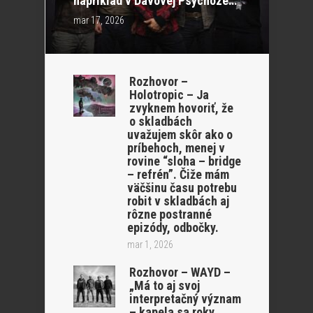
napríklad v Davovej Psychóze…“
mar 17, 2026
Rozhovor –
Holotropic – Ja
zvyknem hovoriť, že
o skladbách
uvažujem skôr ako o
príbehoch, menej v
rovine “sloha – bridge
– refrén”. Čiže mám
väčšinu času potrebu
robit v skladbách aj
rôzne postranné
epizódy, odbočky.
mar 1, 2026
Rozhovor – WAYD –
„Má to aj svoj
interpretačný význam
– kapela sa roky