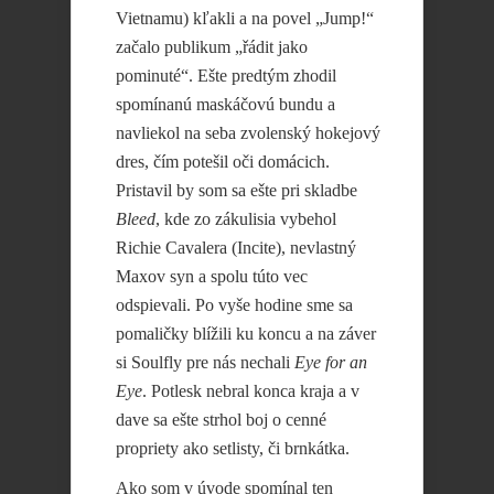
Vietnamu) kľakli a na povel „Jump!“
začalo publikum „řádit jako
pominuté“. Ešte predtým zhodil
spomínanú maskáčovú bundu a
navliekol na seba zvolenský hokejový
dres, čím potešil oči domácich.
Pristavil by som sa ešte pri skladbe
Bleed
, kde zo zákulisia vybehol
Richie Cavalera (Incite), nevlastný
Maxov syn a spolu túto vec
odspievali. Po vyše hodine sme sa
pomaličky blížili ku koncu a na záver
si Soulfly pre nás nechali
Eye for an
Eye
. Potlesk nebral konca kraja a v
dave sa ešte strhol boj o cenné
propriety ako setlisty, či brnkátka.
Ako som v úvode spomínal ten