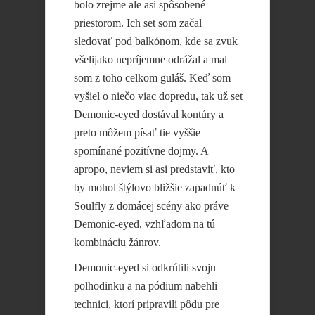
bolo zrejme ale asi spôsobené
priestorom. Ich set som začal
sledovať pod balkónom, kde sa zvuk
všelijako nepríjemne odrážal a mal
som z toho celkom guláš. Keď som
vyšiel o niečo viac dopredu, tak už set
Demonic-eyed dostával kontúry a
preto môžem písať tie vyššie
spomínané pozitívne dojmy. A
apropo, neviem si asi predstaviť, kto
by mohol štýlovo bližšie zapadnúť k
Soulfly z domácej scény ako práve
Demonic-eyed, vzhľadom na tú
kombináciu žánrov.
Demonic-eyed si odkrútili svoju
polhodinku a na pódium nabehli
technici, ktorí pripravili pôdu pre