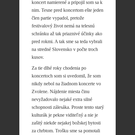
koncert namierené a pripojil som sa k
nim. Tesne pred koncertom ešte jeden
člen partie vypadol, pretože
festivalový život nemá na telesnú
schránku až tak priaznivé účinky ako
pred rokmi. A tak sme sa teda vybrali
na stredné Slovensko v počte troch
kusov.
Za tie dlhé roky chodenia po
koncertoch som si uvedomil, že som
nikdy nebol na žiadnom koncerte vo
Zvolene. Nájdenie miesta činu
nevyžadovalo nejaké extra silné
schopnosti zálesáka. Proste tento starý
kulturák je pekne viditeľný a nie je
zašitý niekde nejakej božskej bytosti
za chrbtom. Trošku sme sa pomotali