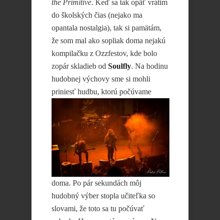
the Primitive
. Keď sa tak opäť vrátim
do školských čias (nejako ma
opantala nostalgia), tak si pamätám,
že som mal ako sopliak doma nejakú
kompilačku z Ozzfestov, kde bolo
zopár skladieb od
Soulfly
. Na hodinu
hudobnej výchovy sme si mohli
priniesť hudbu, ktorú
počúvame
doma. Po pár sekundách môj
hudobný výber stopla učiteľka so
slovami, že toto sa tu počúvať