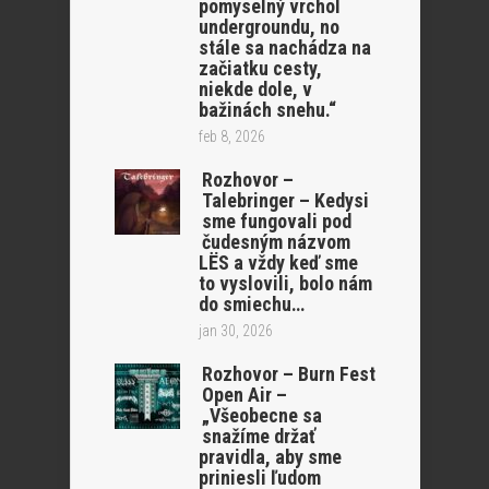
pomyselný vrchol
undergroundu, no
stále sa nachádza na
začiatku cesty,
niekde dole, v
bažinách snehu.“
feb 8, 2026
Rozhovor –
Talebringer – Kedysi
sme fungovali pod
čudesným názvom
LËS a vždy keď sme
to vyslovili, bolo nám
do smiechu…
jan 30, 2026
Rozhovor – Burn Fest
Open Air –
„Všeobecne sa
snažíme držať
pravidla, aby sme
priniesli ľudom