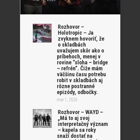
Rozhovor –
Holotropic – Ja
zvyknem hovoriť, že
o skladbách
uvažujem skôr ako o
príbehoch, menej v
rovine “sloha – bridge
– refrén”. Čiže mám
väčšinu času potrebu
robit v skladbách aj
rôzne postranné
epizódy, odbočky.
mar 1, 2026
Rozhovor – WAYD –
„Má to aj svoj
interpretačný význam
– kapela sa roky
snaží dostať na