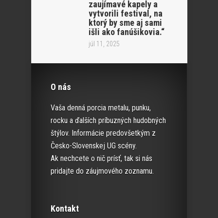
zaujímavé kapely a
vytvorili festival, na
ktorý by sme aj sami
išli ako fanúšikovia.“
júl 11, 2025
O nás
Vaša denná porcia metalu, punku,
rocku a ďalších príbuzných hudobných
štýlov. Informácie predovšetkým z
Česko-Slovenskej UG scény.
Ak nechcete o nič prísť, tak si nás
pridajte do záujmového zoznamu.
Kontakt