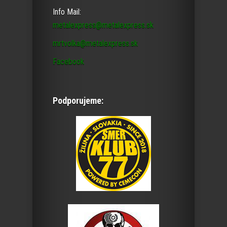
Info Mail:
metalexpress@metalexpress.sk
mrtvolka@metalexpress.sk
Facebook
Podporujeme: