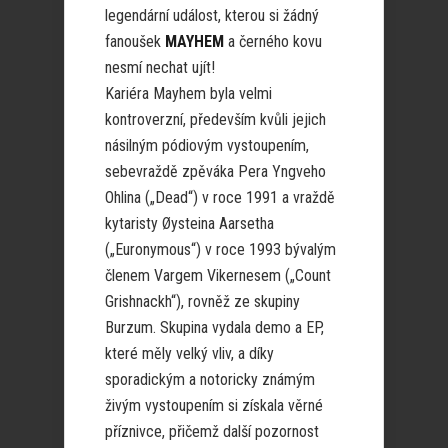
legendární událost, kterou si žádný
fanoušek
MAYHEM
a černého kovu
nesmí nechat ujít!
Kariéra Mayhem byla velmi
kontroverzní, především kvůli jejich
násilným pódiovým vystoupením,
sebevraždě zpěváka Pera Yngveho
Ohlina („Dead“) v roce 1991 a vraždě
kytaristy Øysteina Aarsetha
(„Euronymous“) v roce 1993 bývalým
členem Vargem Vikernesem („Count
Grishnackh“), rovněž ze skupiny
Burzum. Skupina vydala demo a EP,
které měly velký vliv, a díky
sporadickým a notoricky známým
živým vystoupením si získala věrné
příznivce, přičemž další pozornost