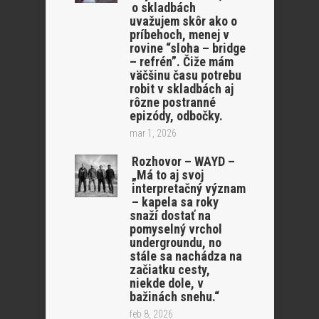
o skladbách
uvažujem skôr ako o
príbehoch, menej v
rovine “sloha – bridge
– refrén”. Čiže mám
väčšinu času potrebu
robit v skladbách aj
rôzne postranné
epizódy, odbočky.
mar 1, 2026
Rozhovor – WAYD –
„Má to aj svoj
interpretačný význam
– kapela sa roky
snaží dostať na
pomyselný vrchol
undergroundu, no
stále sa nachádza na
začiatku cesty,
niekde dole, v
bažinách snehu.“
feb 8, 2026