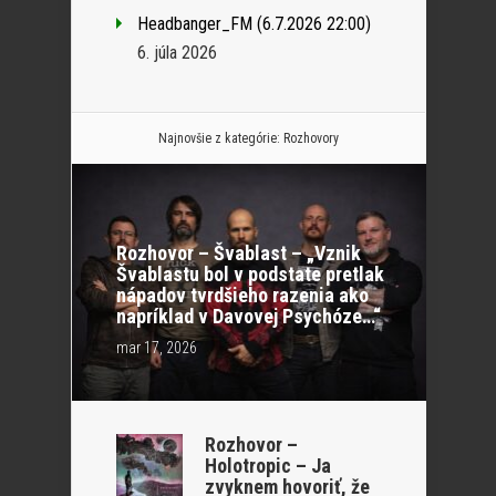
Headbanger_FM (6.7.2026 22:00)
6. júla 2026
Najnovšie z kategórie:
Rozhovory
Rozhovor – Švablast – „Vznik
Švablastu bol v podstate pretlak
nápadov tvrdšieho razenia ako
napríklad v Davovej Psychóze…“
mar 17, 2026
Rozhovor –
Holotropic – Ja
zvyknem hovoriť, že