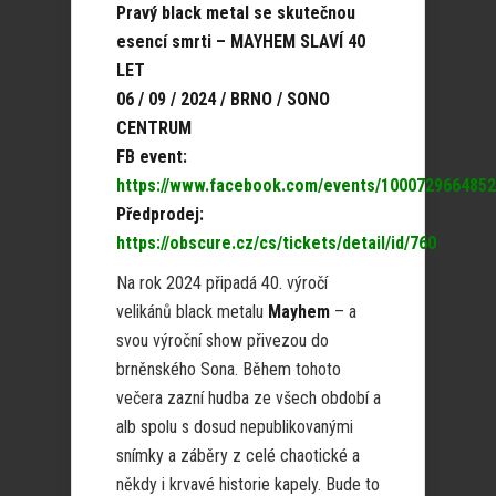
Pravý black metal se skutečnou
esencí smrti – MAYHEM SLAVÍ 40
LET
06 / 09 / 2024 / BRNO / SONO
CENTRUM
FB event:
https://www.facebook.com/events/100072966485
Předprodej:
https://obscure.cz/cs/tickets/detail/id/760
Na rok 2024 připadá 40. výročí
velikánů black metalu
Mayhem
– a
svou výroční show přivezou do
brněnského Sona. Během tohoto
večera zazní hudba ze všech období a
alb spolu s dosud nepublikovanými
snímky a záběry z celé chaotické a
někdy i krvavé historie kapely. Bude to