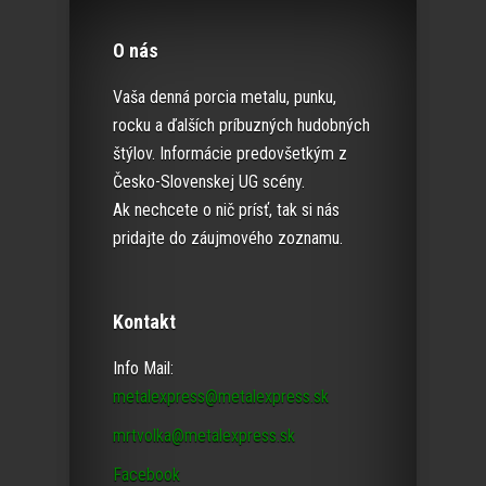
O nás
Vaša denná porcia metalu, punku,
rocku a ďalších príbuzných hudobných
štýlov. Informácie predovšetkým z
Česko-Slovenskej UG scény.
Ak nechcete o nič prísť, tak si nás
pridajte do záujmového zoznamu.
Kontakt
Info Mail:
metalexpress@metalexpress.sk
mrtvolka@metalexpress.sk
Facebook