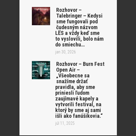
Rozhovor –
Talebringer – Kedysi
sme fungovali pod
čudesným názvom
LËS a vždy keď sme
to vyslovili, bolo nám
do smiechu…
jan 30, 2026
Rozhovor – Burn Fest
Open Air –
„Všeobecne sa
snažíme držať
pravidla, aby sme
priniesli ľudom
zaujímavé kapely a
vytvorili festival, na
ktorý by sme aj sami
išli ako fanúšikovia.“
júl 11, 2025