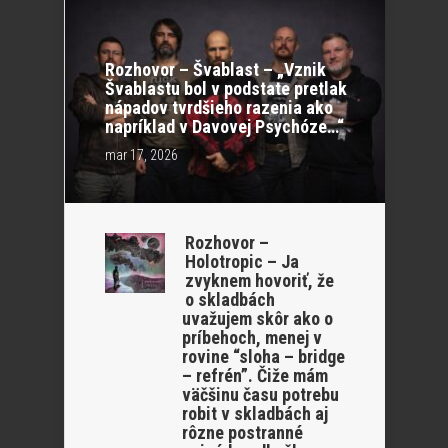
Rozhovor – Švablast – „Vznik
Švablastu bol v podstate pretlak
nápadov tvrdšieho razenia ako
napríklad v Davovej Psychóze…“
mar 17, 2026
Rozhovor –
Holotropic – Ja
zvyknem hovoriť, že
o skladbách
uvažujem skôr ako o
príbehoch, menej v
rovine “sloha – bridge
– refrén”. Čiže mám
väčšinu času potrebu
robit v skladbách aj
rôzne postranné