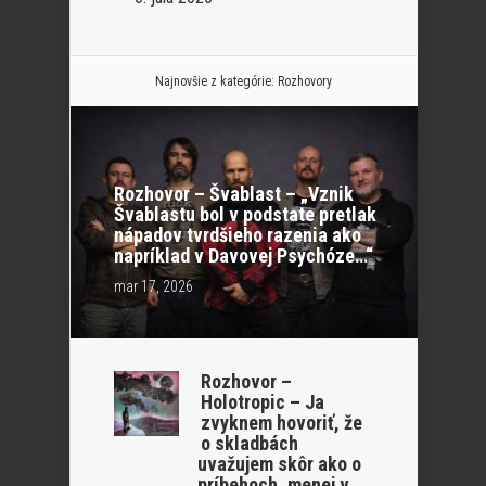
Najnovšie z kategórie:
Rozhovory
Rozhovor – Švablast – „Vznik
Švablastu bol v podstate pretlak
nápadov tvrdšieho razenia ako
napríklad v Davovej Psychóze…“
mar 17, 2026
Rozhovor –
Holotropic – Ja
zvyknem hovoriť, že
o skladbách
uvažujem skôr ako o
príbehoch, menej v