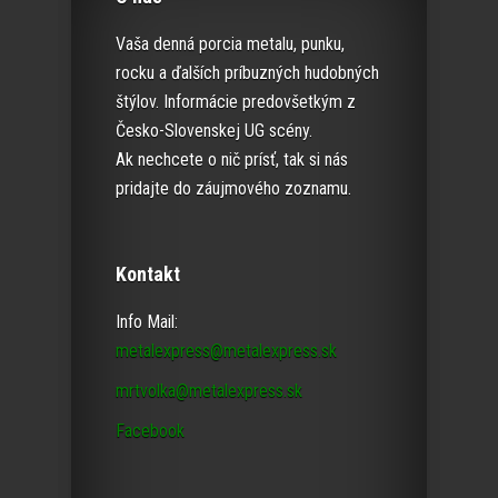
Vaša denná porcia metalu, punku,
rocku a ďalších príbuzných hudobných
štýlov. Informácie predovšetkým z
Česko-Slovenskej UG scény.
Ak nechcete o nič prísť, tak si nás
pridajte do záujmového zoznamu.
Kontakt
Info Mail:
metalexpress@metalexpress.sk
mrtvolka@metalexpress.sk
Facebook