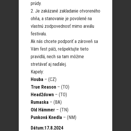
prúdy.
2. Je zakázané zakladanie otvoreného
ohňa, a stanovanie je povolené na
vlastnú zodpovednosť mimo areálu
festivalu.
Ak nás chcete podporiť a zároveň sa
Vám fest páči, rešpektujte tieto
pravidlá, nech sa tam môžme
stretávať aj naďalej.
Kapely:
Houba
– (CZ)
True Reason
– (TO)
Head2down
– (TO)
Rumaska
– (BA)
Old Hämmer
– (TN)
Punková Knedla
– (NM)
Dátum:17.8.2024