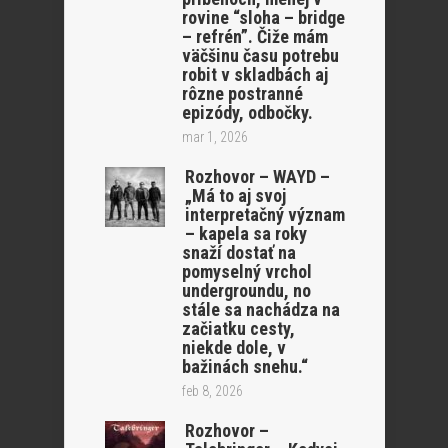
rovine “sloha – bridge
– refrén”. Čiže mám
väčšinu času potrebu
robit v skladbách aj
rôzne postranné
epizódy, odbočky.
mar 1, 2026
Rozhovor – WAYD –
„Má to aj svoj
interpretačný význam
– kapela sa roky
snaží dostať na
pomyselný vrchol
undergroundu, no
stále sa nachádza na
začiatku cesty,
niekde dole, v
bažinách snehu.“
feb 8, 2026
Rozhovor –