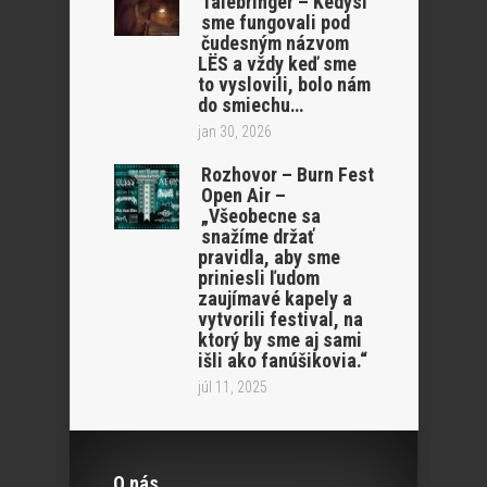
Talebringer – Kedysi
sme fungovali pod
čudesným názvom
LËS a vždy keď sme
to vyslovili, bolo nám
do smiechu…
jan 30, 2026
Rozhovor – Burn Fest
Open Air –
„Všeobecne sa
snažíme držať
pravidla, aby sme
priniesli ľudom
zaujímavé kapely a
vytvorili festival, na
ktorý by sme aj sami
išli ako fanúšikovia.“
júl 11, 2025
O nás