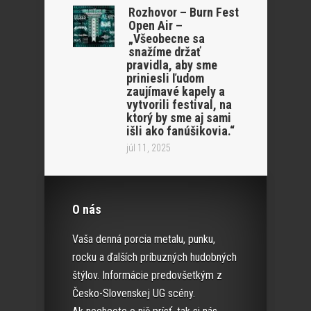
Rozhovor – Burn Fest
Open Air –
„Všeobecne sa
snažíme držať
pravidla, aby sme
priniesli ľudom
zaujímavé kapely a
vytvorili festival, na
ktorý by sme aj sami
išli ako fanúšikovia.“
júl 11, 2025
O nás
Vaša denná porcia metalu, punku,
rocku a ďalších príbuzných hudobných
štýlov. Informácie predovšetkým z
Česko-Slovenskej UG scény.