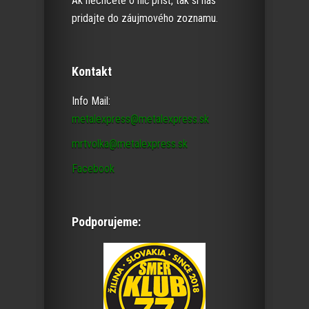
Ak nechcete o nič prísť, tak si nás
pridajte do záujmového zoznamu.
Kontakt
Info Mail:
metalexpress@metalexpress.sk
mrtvolka@metalexpress.sk
Facebook
Podporujeme: