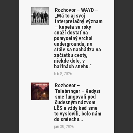
Rozhovor – WAYD –
„Má to aj svoj
interpretačný význam
– kapela sa roky
snaží dostať na
pomyselný vrchol
undergroundu, no
stále sa nachádza na
začiatku cesty,
niekde dole, v
bažinách snehu.“
feb 8, 2026
Rozhovor –
Talebringer – Kedysi
sme fungovali pod
čudesným názvom
LËS a vždy keď sme
to vyslovili, bolo nám
do smiechu…
jan 30, 2026