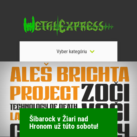
Vyber kategóriu
Šibarock v Žiari nad
Hronom už túto sobotu!