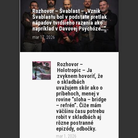
Rozhovor – Švablast – „Vznik
Švablastu bol v podstate pretlak
nápadov tvrdšieho razenia ako
napríklad v Davovej Psychóze…“
mar 17, 2026
Rozhovor –
Holotropic – Ja
zvyknem hovoriť, že
o skladbách
uvažujem skôr ako o
príbehoch, menej v
rovine “sloha – bridge
– refrén”. Čiže mám
väčšinu času potrebu
robit v skladbách aj
rôzne postranné
epizódy, odbočky.
mar 1, 2026