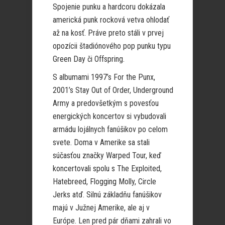
Spojenie punku a hardcoru dokázala
americká punk rocková vetva ohlodať
až na kosť. Práve preto stáli v prvej
opozícii štadiónového pop punku typu
Green Day či Offspring.
S albumami 1997’s For the Punx,
2001’s Stay Out of Order, Underground
Army a predovšetkým s povesťou
energických koncertov si vybudovali
armádu lojálnych fanúšikov po celom
svete. Doma v Amerike sa stali
súčasťou značky Warped Tour, keď
koncertovali spolu s The Exploited,
Hatebreed, Flogging Molly, Circle
Jerks atď. Silnú základňu fanúšikov
majú v Južnej Amerike, ale aj v
Európe. Len pred pár dňami zahrali vo