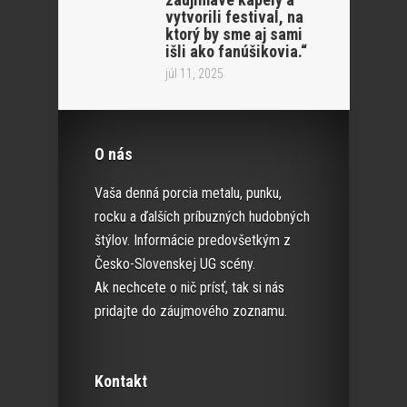
vytvorili festival, na
ktorý by sme aj sami
išli ako fanúšikovia.“
júl 11, 2025
O nás
Vaša denná porcia metalu, punku,
rocku a ďalších príbuzných hudobných
štýlov. Informácie predovšetkým z
Česko-Slovenskej UG scény.
Ak nechcete o nič prísť, tak si nás
pridajte do záujmového zoznamu.
Kontakt