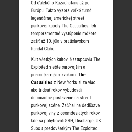
Od ďalekého Kazachstanu až po
Európu. Takto vyzerá veľké turné
legendárnej americkej street
punkovej kapely The Casualties. Ich
temperamentné vystúpenie môžete
zažiť už 10. júla v bratislavskom
Randal Clube.
Kult všetkých kultov. Nástupcovia The
Exploited s ešte surovejším a
priamočiarejším zvukom.
The
Casualties
z New Yorku si za viac
ako tridsať rokov vybudovali
dominantné postavenie na street
punkovej scéne. Začínali na dedičstve
punkovej vlny z osemdesiatych rokov,
kde sa pohybovali GBH, Discharge, UK
Subs a predovšetkým The Exploited.