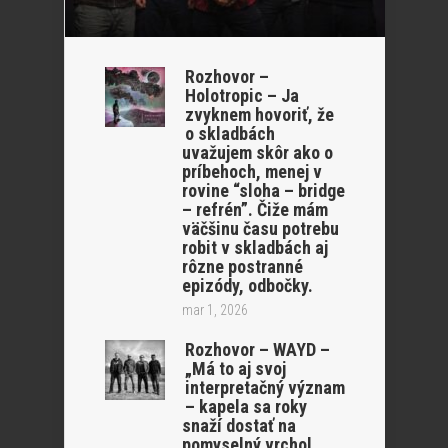
Rozhovor –
Holotropic – Ja
zvyknem hovoriť, že
o skladbách
uvažujem skôr ako o
príbehoch, menej v
rovine “sloha – bridge
– refrén”. Čiže mám
väčšinu času potrebu
robit v skladbách aj
rôzne postranné
epizódy, odbočky.
mar 1, 2026
Rozhovor – WAYD –
„Má to aj svoj
interpretačný význam
– kapela sa roky
snaží dostať na
pomyselný vrchol