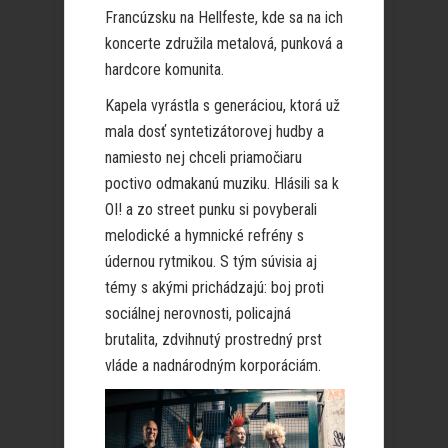
Francúzsku na Hellfeste, kde sa na ich
koncerte združila metalová, punková a
hardcore komunita.
Kapela vyrástla s generáciou, ktorá už
mala dosť syntetizátorovej hudby a
namiesto nej chceli priamočiaru
poctivo odmakanú muziku. Hlásili sa k
OI! a zo street punku si povyberali
melodické a hymnické refrény s
údernou rytmikou. S tým súvisia aj
témy s akými prichádzajú: boj proti
sociálnej nerovnosti, policajná
brutalita, zdvihnutý prostredný prst
vláde a nadnárodným korporáciám.