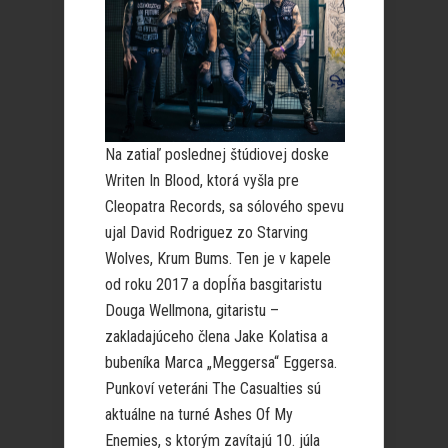
Na zatiaľ poslednej štúdiovej doske
Writen In Blood, ktorá vyšla pre
Cleopatra Records, sa sólového spevu
ujal David Rodriguez zo Starving
Wolves, Krum Bums. Ten je v kapele
od roku 2017 a dopĺňa basgitaristu
Douga Wellmona, gitaristu –
zakladajúceho člena Jake Kolatisa a
bubeníka Marca „Meggersa“ Eggersa.
Punkoví veteráni The Casualties sú
aktuálne na turné Ashes Of My
Enemies, s ktorým zavítajú 10. júla