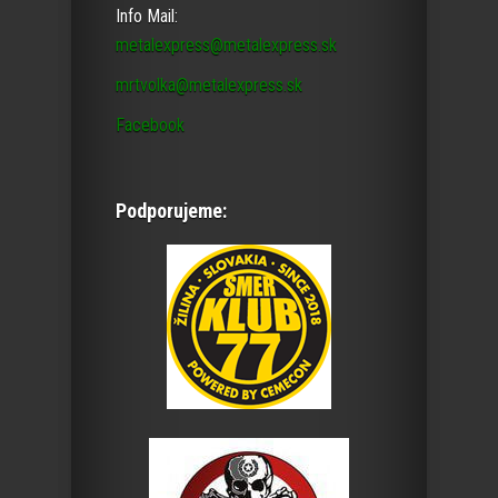
Info Mail:
metalexpress@metalexpress.sk
mrtvolka@metalexpress.sk
Facebook
Podporujeme: