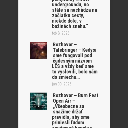
undergroundu, no
stále sa nachádza na
začiatku cesty,
niekde dole, v
bažinách snehu.“
feb 8, 2026
Rozhovor –
Talebringer – Kedysi
sme fungovali pod
čudesným názvom
LËS a vždy keď sme
to vyslovili, bolo nám
do smiechu…
jan 30, 2026
Rozhovor – Burn Fest
Open Air –
„Všeobecne sa
snažíme držať
pravidla, aby sme
priniesli ľudom
zaujímavé kapely a