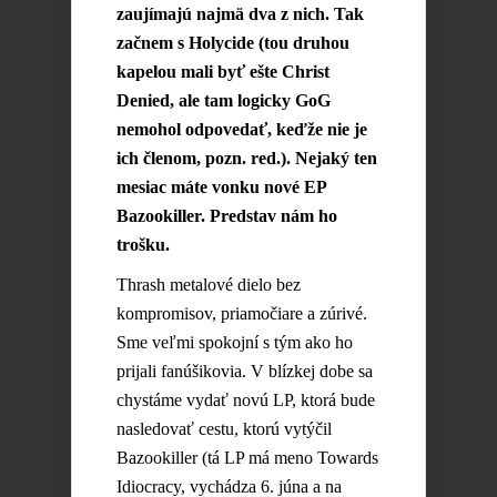
zaujímajú najmä dva z nich. Tak
začnem s Holycide (tou druhou
kapelou mali byť ešte Christ
Denied, ale tam logicky GoG
nemohol odpovedať, keďže nie je
ich členom, pozn. red.). Nejaký ten
mesiac máte vonku nové EP
Bazookiller. Predstav nám ho
trošku.
Thrash metalové dielo bez
kompromisov, priamočiare a zúrivé.
Sme veľmi spokojní s tým ako ho
prijali fanúšikovia. V blízkej dobe sa
chystáme vydať novú LP, ktorá bude
nasledovať cestu, ktorú vytýčil
Bazookiller (tá LP má meno Towards
Idiocracy, vychádza 6. júna a na