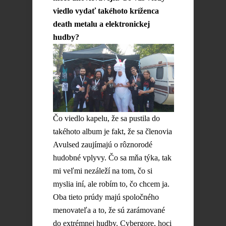
viedlo vydať takéhoto kríženca
death metalu a elektronickej
hudby?
Čo viedlo kapelu, že sa pustila do
takéhoto album je fakt, že sa členovia
Avulsed zaujímajú o rôznorodé
hudobné vplyvy. Čo sa mňa týka, tak
mi veľmi nezáleží na tom, čo si
myslia iní, ale robím to, čo chcem ja.
Oba tieto prúdy majú spoločného
menovateľa a to, že sú zarámované
do extrémnej hudby. Cybergore, hoci