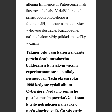
albumu Eminence in Putrescence mali
ilustrované obaly. V ďalších rokoch
prišiel boom photoshopu a
fotomontáží, ale teraz nám opäť viac
vyhovujú ilustrácie. Každopádne,
naším obalom vždy prikladáme veľký
význam.
Takmer celú vašu kariéru si držíte
pozíciu death metalového
buldozéra a k nejakým väčším
experimentom ste si to nikdy
nesmerovali. Teda okrem roku
1998 kedy ste vydali album
Cybergore. Nedávno som si ho
pustil a musím povedať, že už som
k tejto netradičnej nahrávke o
niečo zhovievavejší. Čo vás vtedy