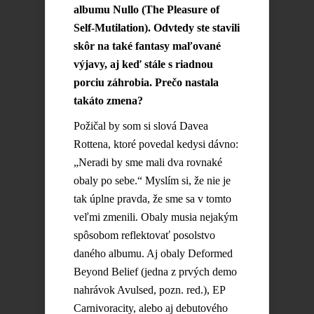
albumu Nullo (The Pleasure of
Self-Mutilation). Odvtedy ste stavili
skôr na také fantasy maľované
výjavy, aj keď stále s riadnou
porciu záhrobia. Prečo nastala
takáto zmena?
Požičal by som si slová Davea
Rottena, ktoré povedal kedysi dávno:
„Neradi by sme mali dva rovnaké
obaly po sebe.“ Myslím si, že nie je
tak úplne pravda, že sme sa v tomto
veľmi zmenili. Obaly musia nejakým
spôsobom reflektovať posolstvo
daného albumu. Aj obaly Deformed
Beyond Belief (jedna z prvých demo
nahrávok Avulsed, pozn. red.), EP
Carnivoracity, alebo aj debutového