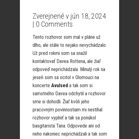
Zverejnené v jún 18, 2024
|
0 Comments
Tento rozhovor som mal v pláne už
dlho, ale stále to nejako nevychádzalo.
Už pred rokmi som sa snažil
kontaktovať Davea Rottena, ale žiaľ
odpoveď neprichádzala. Minulý rok na
jeseň som sa ocitol v Olomouci na
koncerte
Avulsed
a tak som si
samotného Davea odchytil a rozhovor
sme si dohodli. Žiaľ kvôli jeho
pracovným povinnostiam mi nestíhal
rozhovor vyplniť a tak sa ponúkol
basgitarista Tana. Odpovede ani od
neho nakoniec neprichádzali a tak som