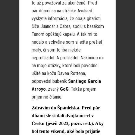
to už považoval za ukončené. Pred
pár dňami sa na stránke Avulsed
vyskytla informácia, že obaja gitaristi,
čiže Juancar a Cabra, spolu s basákom
Tanom opúšťajú kapelu. A tak mi to
nedalo a schválne som si ešte prešiel
maily, či som to iba niekde
neprehliadol. A prehliadol. Nakoniec mi
na moje otázky, ktoré boli pôvodne
ušité na kožu Davea Rottena,
odpovedal bubeník
Santiago Garcia
Arroyo
, zvaný
GoG
. Takže prajem
príjemné čítanie.
Zdravím do Španielska. Pred pár
dňami ste si dali dvojkoncert v
Česku (jeseň 2023, pozn. red.). Aký
bol tento víkend, aké bolo prijatie