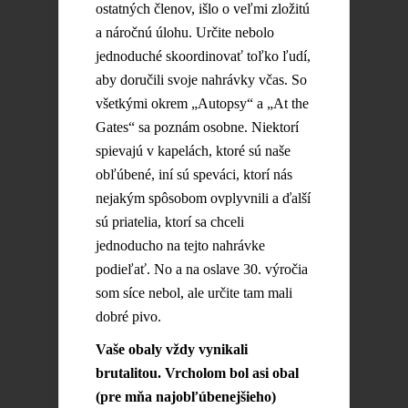
ostatných členov, išlo o veľmi zložitú
a náročnú úlohu. Určite nebolo
jednoduché skoordinovať toľko ľudí,
aby doručili svoje nahrávky včas. So
všetkými okrem „Autopsy“ a „At the
Gates“ sa poznám osobne. Niektorí
spievajú v kapelách, ktoré sú naše
obľúbené, iní sú speváci, ktorí nás
nejakým spôsobom ovplyvnili a ďalší
sú priatelia, ktorí sa chceli
jednoducho na tejto nahrávke
podieľať. No a na oslave 30. výročia
som síce nebol, ale určite tam mali
dobré pivo.
Vaše obaly vždy vynikali
brutalitou. Vrcholom bol asi obal
(pre mňa najobľúbenejšieho)