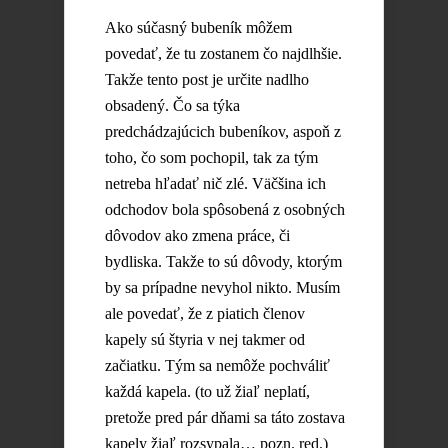
Ako súčasný bubeník môžem
povedať, že tu zostanem čo najdlhšie.
Takže tento post je určite nadlho
obsadený. Čo sa týka
predchádzajúcich bubeníkov, aspoň z
toho, čo som pochopil, tak za tým
netreba hľadať nič zlé. Väčšina ich
odchodov bola spôsobená z osobných
dôvodov ako zmena práce, či
bydliska. Takže to sú dôvody, ktorým
by sa prípadne nevyhol nikto. Musím
ale povedať, že z piatich členov
kapely sú štyria v nej takmer od
začiatku. Tým sa nemôže pochváliť
každá kapela. (to už žiaľ neplatí,
pretože pred pár dňami sa táto zostava
kapely žiaľ rozsypala… pozn. red.)