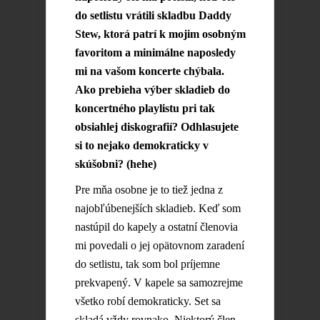
do setlistu vrátili skladbu Daddy
Stew, ktorá patrí k mojim osobným
favoritom a minimálne naposledy
mi na vašom koncerte chýbala.
Ako prebieha výber skladieb do
koncertného playlistu pri tak
obsiahlej diskografií? Odhlasujete
si to nejako demokraticky v
skúšobni? (hehe)
Pre mňa osobne je to tiež jedna z
najobľúbenejších skladieb. Keď som
nastúpil do kapely a ostatní členovia
mi povedali o jej opätovnom zaradení
do setlistu, tak som bol príjemne
prekvapený. V kapele sa samozrejme
všetko robí demokraticky. Set sa
skladá vždy rovnako. Niektorý člen