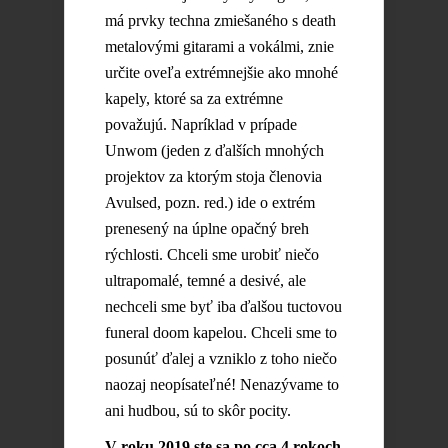
má prvky techna zmiešaného s death
metalovými gitarami a vokálmi, znie
určite oveľa extrémnejšie ako mnohé
kapely, ktoré sa za extrémne
považujú. Napríklad v prípade
Unwom (jeden z ďalších mnohých
projektov za ktorým stoja členovia
Avulsed, pozn. red.) ide o extrém
prenesený na úplne opačný breh
rýchlosti. Chceli sme urobiť niečo
ultrapomalé, temné a desivé, ale
nechceli sme byť iba ďalšou tuctovou
funeral doom kapelou. Chceli sme to
posunúť ďalej a vzniklo z toho niečo
naozaj neopísateľné! Nenazývame to
ani hudbou, sú to skôr pocity.
V roku 2019 ste sa po cca 4 rokoch