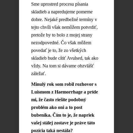
Sme uprostred procesu písania
skladieb a napredujeme pomerne
dobre. Nejaké predbežné termíny v
tejto chvíli však nemôžem potvrdiť,
pretože by to bolo z mojej strany
nezodpovedné. Čo však môžem
povedať je to, že zo všetkých
skladieb bude cítiť Avulsed, tak ako
vždy. Na tom si dávame obzvlášť
záležať.
Minulý rok som robil rozhovor s
Luismom z Haemorrhage a príde
mi, že často riešite podobný
problém ako oni a to post
bubeníka. Čím to je, že napriek
vašej stálej zostave je práve táto
pozícia taká nestála?