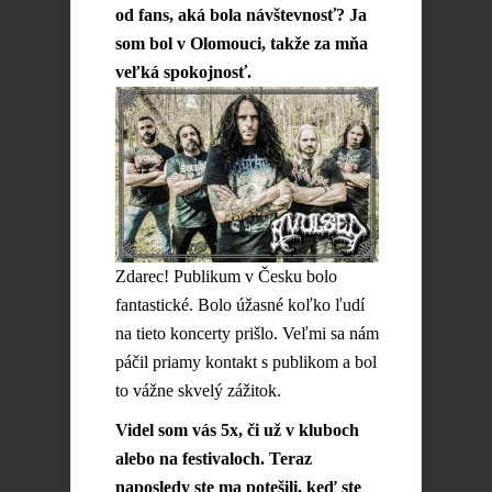
od fans, aká bola návštevnosť? Ja
som bol v Olomouci, takže za mňa
veľká spokojnosť.
Zdarec! Publikum v Česku bolo
fantastické. Bolo úžasné koľko ľudí
na tieto koncerty prišlo. Veľmi sa nám
páčil priamy kontakt s publikom a bol
to vážne skvelý zážitok.
Videl som vás 5x, či už v kluboch
alebo na festivaloch. Teraz
naposledy ste ma potešili, keď ste