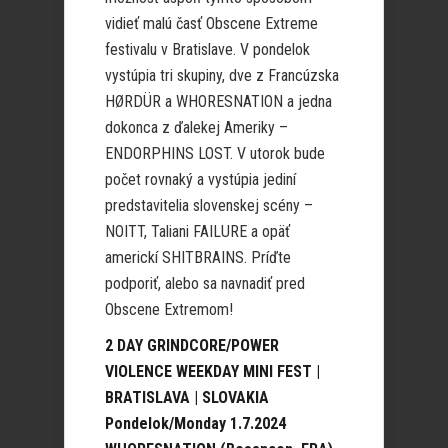
vidieť malú časť Obscene Extreme
festivalu v Bratislave. V pondelok
vystúpia tri skupiny, dve z Francúzska
HØRDÜR a WHORESNATION a jedna
dokonca z ďalekej Ameriky –
ENDORPHINS LOST. V utorok bude
počet rovnaký a vystúpia jediní
predstavitelia slovenskej scény –
NOITT, Taliani FAILURE a opäť
americkí SHITBRAINS. Príďte
podporiť, alebo sa navnadiť pred
Obscene Extremom!
2 DAY GRINDCORE/POWER
VIOLENCE WEEKDAY MINI FEST |
BRATISLAVA | SLOVAKIA
Pondelok/Monday 1.7.2024