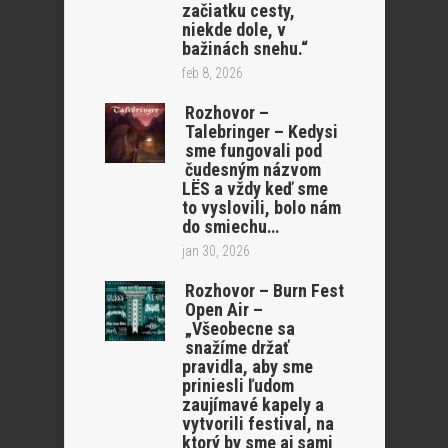
začiatku cesty,
niekde dole, v
bažinách snehu.“
feb 8, 2026
Rozhovor –
Talebringer – Kedysi
sme fungovali pod
čudesným názvom
LËS a vždy keď sme
to vyslovili, bolo nám
do smiechu…
jan 30, 2026
Rozhovor – Burn Fest
Open Air –
„Všeobecne sa
snažíme držať
pravidla, aby sme
priniesli ľudom
zaujímavé kapely a
vytvorili festival, na
ktorý by sme aj sami