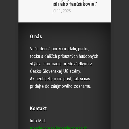
išli ako fanúšikovia.“
júl 11, 2025
O nás
Vaša denná porcia metalu, punku,
rocku a ďalších príbuzných hudobných
štýlov. Informácie predovšetkým z
Česko-Slovenskej UG scény.
Ak nechcete o nič prísť, tak si nás
pridajte do záujmového zoznamu.
Kontakt
Info Mail:
metalexpress@metalexpress.sk