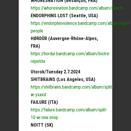
WHORESNATION (Besançon, FRA)
https://whoresnation.bandcamp.com/album/dearth
ENDORPHINS LOST (Seattle, USA)
https://endorphinviolence.bandcamp.com/album/night-
people
HØRDÜR (Auvergne-Rhône-Alpes,
FRA)
https://hordur.bandcamp.com/album/bistre-
repetita
Utorok/Tuesday 2.7.2024
SHITBRAINS (Los Angeles, USA)
https://shitbrains.bandcamp.com/album/split-
w-yxaxd
FAILURE (ITA)
https://failure.bandcamp.com/album/split-
10-w-ona-snop
NOITT (SK)