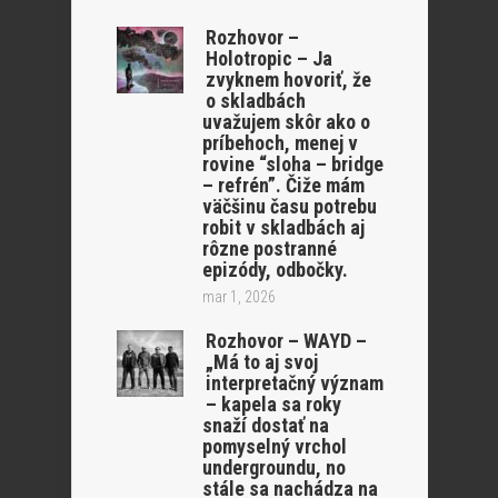
Rozhovor –
Holotropic – Ja
zvyknem hovoriť, že
o skladbách
uvažujem skôr ako o
príbehoch, menej v
rovine “sloha – bridge
– refrén”. Čiže mám
väčšinu času potrebu
robit v skladbách aj
rôzne postranné
epizódy, odbočky.
mar 1, 2026
Rozhovor – WAYD –
„Má to aj svoj
interpretačný význam
– kapela sa roky
snaží dostať na
pomyselný vrchol
undergroundu, no
stále sa nachádza na