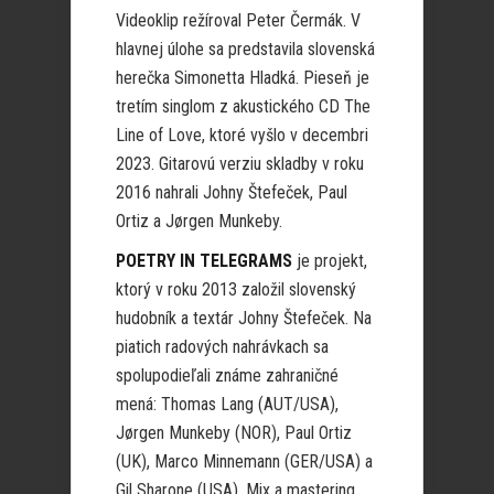
Videoklip režíroval Peter Čermák. V
hlavnej úlohe sa predstavila slovenská
herečka Simonetta Hladká. Pieseň je
tretím singlom z akustického CD The
Line of Love, ktoré vyšlo v decembri
2023. Gitarovú verziu skladby v roku
2016 nahrali Johny Štefeček, Paul
Ortiz a Jørgen Munkeby.
POETRY IN TELEGRAMS
je projekt,
ktorý v roku 2013 založil slovenský
hudobník a textár Johny Štefeček. Na
piatich radových nahrávkach sa
spolupodieľali známe zahraničné
mená: Thomas Lang (AUT/USA),
Jørgen Munkeby (NOR), Paul Ortiz
(UK), Marco Minnemann (GER/USA) a
Gil Sharone (USA). Mix a mastering