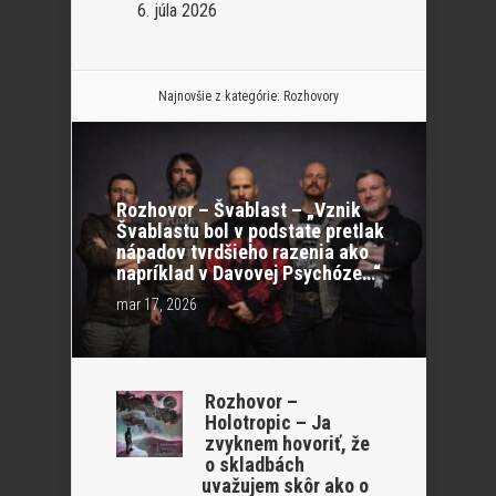
6. júla 2026
Najnovšie z kategórie:
Rozhovory
Rozhovor – Švablast – „Vznik
Švablastu bol v podstate pretlak
nápadov tvrdšieho razenia ako
napríklad v Davovej Psychóze…“
mar 17, 2026
Rozhovor –
Holotropic – Ja
zvyknem hovoriť, že
o skladbách
uvažujem skôr ako o