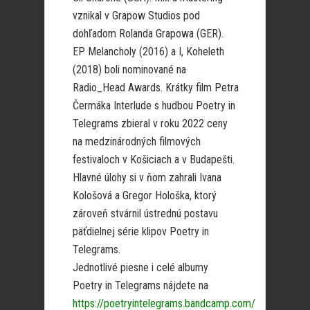
vznikal v Grapow Studios pod
dohľadom Rolanda Grapowa (GER).
EP Melancholy (2016) a I, Koheleth
(2018) boli nominované na
Radio_Head Awards. Krátky film Petra
Čermáka Interlude s hudbou Poetry in
Telegrams zbieral v roku 2022 ceny
na medzinárodných filmových
festivaloch v Košiciach a v Budapešti.
Hlavné úlohy si v ňom zahrali Ivana
Kološová a Gregor Hološka, ktorý
zároveň stvárnil ústrednú postavu
päťdielnej série klipov Poetry in
Telegrams.
Jednotlivé piesne i celé albumy
Poetry in Telegrams nájdete na
https://poetryintelegrams.bandcamp.com/