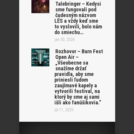
Talebringer – Kedysi
sme fungovali pod
čudesným názvom
LËS a vždy keď sme
to vyslovili, bolo nám
do smiechu…
jan 30, 2026
Rozhovor – Burn Fest
Open Air –
„Všeobecne sa
snažíme držať
pravidla, aby sme
priniesli ľudom
zaujímavé kapely a
vytvorili festival, na
ktorý by sme aj sami
išli ako fanúšikovia.“
júl 11, 2025