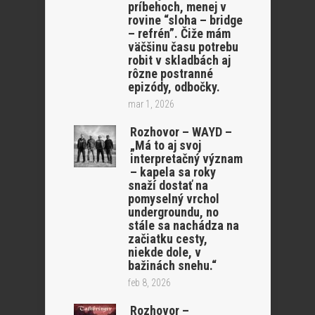
príbehoch, menej v
rovine “sloha – bridge
– refrén”. Čiže mám
väčšinu času potrebu
robit v skladbách aj
rôzne postranné
epizódy, odbočky.
mar 1, 2026
Rozhovor – WAYD –
„Má to aj svoj
interpretačný význam
– kapela sa roky
snaží dostať na
pomyselný vrchol
undergroundu, no
stále sa nachádza na
začiatku cesty,
niekde dole, v
bažinách snehu.“
feb 8, 2026
Rozhovor –