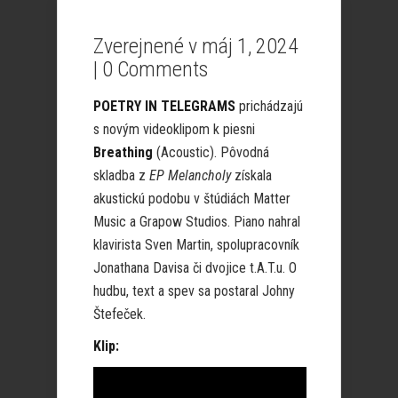
Zverejnené v máj 1, 2024
|
0 Comments
POETRY IN TELEGRAMS
prichádzajú
s novým videoklipom k piesni
Breathing
(Acoustic). Pôvodná
skladba z
EP Melancholy
získala
akustickú podobu v štúdiách Matter
Music a Grapow Studios. Piano nahral
klavirista Sven Martin, spolupracovník
Jonathana Davisa či dvojice t.A.T.u. O
hudbu, text a spev sa postaral Johny
Štefeček.
Klip: