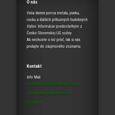
O nás
Vaša denná porcia metalu, punku,
rocku a ďalších príbuzných hudobných
štýlov. Informácie predovšetkým z
Česko-Slovenskej UG scény.
Ak nechcete o nič prísť, tak si nás
pridajte do záujmového zoznamu.
Kontakt
Info Mail:
metalexpress@metalexpress.sk
mrtvolka@metalexpress.sk
Facebook