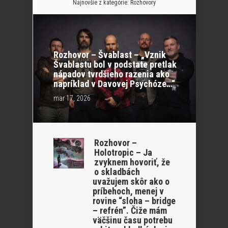
Najnovšie z kategórie:
Rozhovory
Rozhovor – Švablast – „Vznik
Švablastu bol v podstate pretlak
nápadov tvrdšieho razenia ako
napríklad v Davovej Psychóze…“
mar 17, 2026
Rozhovor –
Holotropic – Ja
zvyknem hovoriť, že
o skladbách
uvažujem skôr ako o
príbehoch, menej v
rovine “sloha – bridge
– refrén”. Čiže mám
väčšinu času potrebu