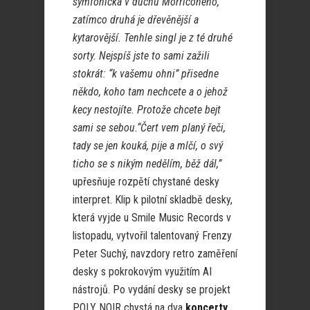
symfonická v duchu Morriconeho,
zatímco druhá je dřevěnější a
kytarovější. Tenhle singl je z té druhé
sorty. Nejspíš jste to sami zažili
stokrát: “k vašemu ohni” přisedne
někdo, koho tam nechcete a o jehož
kecy nestojíte. Protože chcete bejt
sami se sebou.“Čert vem planý řeči,
tady se jen kouká, pije a mlčí, o svý
ticho se s nikým nedělím, běž dál,”
upřesňuje rozpětí chystané desky
interpret. Klip k pilotní skladbě desky,
která vyjde u Smile Music Records v
listopadu, vytvořil talentovaný Frenzy
Peter Suchý, navzdory retro zaměření
desky s pokrokovým využitím AI
nástrojů. Po vydání desky se projekt
POLY NOIR chystá na dva
koncerty