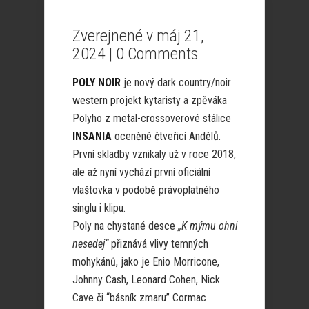
Zverejnené v máj 21,
2024 |
0 Comments
POLY NOIR
je nový dark country/noir
western projekt kytaristy a zpěváka
Polyho z metal-crossoverové stálice
INSANIA
oceněné čtveřicí Andělů.
První skladby vznikaly už v roce 2018,
ale až nyní vychází první oficiální
vlaštovka v podobě právoplatného
singlu i klipu.
Poly na chystané desce
„K mýmu ohni
nesedej“
přiznává vlivy temných
mohykánů, jako je Enio Morricone,
Johnny Cash, Leonard Cohen, Nick
Cave či “básník zmaru” Cormac