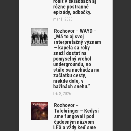
robit v skladbách aj
rôzne postranné
epizódy, odbočky.
mar 1, 2026
Rozhovor – WAYD –
„Má to aj svoj
interpretačný význam
– kapela sa roky
snaží dostať na
pomyselný vrchol
undergroundu, no
stále sa nachádza na
začiatku cesty,
niekde dole, v
bažinách snehu.“
feb 8, 2026
Rozhovor –
Talebringer – Kedysi
sme fungovali pod
čudesným názvom
LËS a vždy keď sme