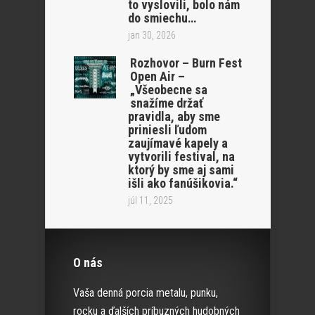
to vyslovili, bolo nám
do smiechu…
jan 30, 2026
Rozhovor – Burn Fest
Open Air –
„Všeobecne sa
snažíme držať
pravidla, aby sme
priniesli ľudom
zaujímavé kapely a
vytvorili festival, na
ktorý by sme aj sami
išli ako fanúšikovia.“
júl 11, 2025
O nás
Vaša denná porcia metalu, punku,
rocku a ďalších príbuzných hudobných