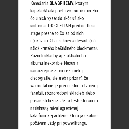
Kanaďania
BLASPHEMY
, ktorým
kapela dávala poctu vo forme merchu,
čo u nich vyzerala skôr už ako
uniforma. DIOCLETIAN predviedli na
stage presne to čo sa od nich
očakávalo. Chaos, hnev a devastačná
nálož krutého beštiálneho blackmetalu.
Zazneli skladby aj z aktuálneho
albumu Inexorable Nexus a
samozrejme z prierezu celej
discografie, ale treba priznať, že
warmetal nie je prednostne o tvorivej
fantázii, rôznorodosti skladieb alebo
presnosti hrania. Je to testosteronom
nasiaknutý nával agresívnej
kakofonickej artilérie, ktorú ja osobne
počúvam vždy pri powerliftingu.