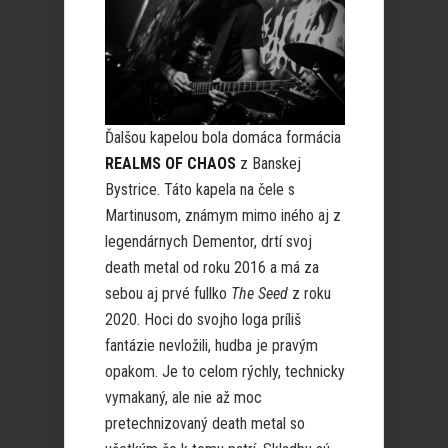
Ďalšou kapelou bola domáca formácia
REALMS OF CHAOS
z Banskej
Bystrice. Táto kapela na čele s
Martinusom, známym mimo iného aj z
legendárnych Dementor, drtí svoj
death metal od roku 2016 a má za
sebou aj prvé fullko
The Seed
z roku
2020. Hoci do svojho loga príliš
fantázie nevložili, hudba je pravým
opakom. Je to celom rýchly, technicky
vymakaný, ale nie až moc
pretechnizovaný death metal so