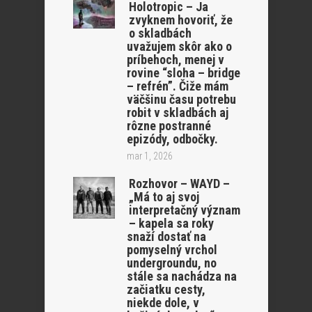
Holotropic – Ja
zvyknem hovoriť, že
o skladbách
uvažujem skôr ako o
príbehoch, menej v
rovine “sloha – bridge
– refrén”. Čiže mám
väčšinu času potrebu
robit v skladbách aj
rôzne postranné
epizódy, odbočky.
mar 1, 2026
Rozhovor – WAYD –
„Má to aj svoj
interpretačný význam
– kapela sa roky
snaží dostať na
pomyselný vrchol
undergroundu, no
stále sa nachádza na
začiatku cesty,
niekde dole, v