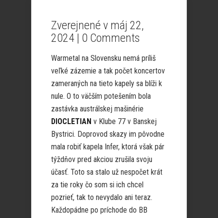
Zverejnené v máj 22,
2024 |
0 Comments
Warmetal na Slovensku nemá príliš
veľké zázemie a tak počet koncertov
zameraných na tieto kapely sa blíži k
nule. O to väčším potešením bola
zastávka austrálskej mašinérie
DIOCLETIAN
v Klube 77 v Banskej
Bystrici. Doprovod skazy im pôvodne
mala robiť kapela Infer, ktorá však pár
týždňov pred akciou zrušila svoju
účasť. Toto sa stalo už nespočet krát
za tie roky čo som si ich chcel
pozrieť, tak to nevydalo ani teraz.
Každopádne po príchode do BB