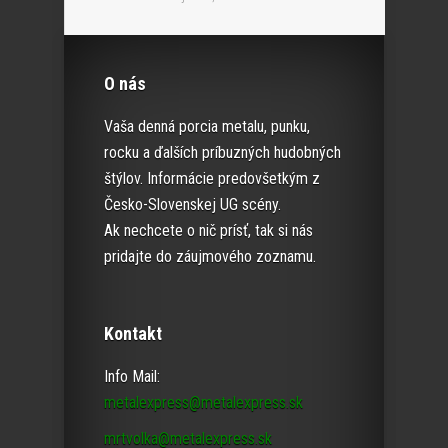
O nás
Vaša denná porcia metalu, punku,
rocku a ďalších príbuzných hudobných
štýlov. Informácie predovšetkým z
Česko-Slovenskej UG scény.
Ak nechcete o nič prísť, tak si nás
pridajte do záujmového zoznamu.
Kontakt
Info Mail:
metalexpress@metalexpress.sk
mrtvolka@metalexpress.sk