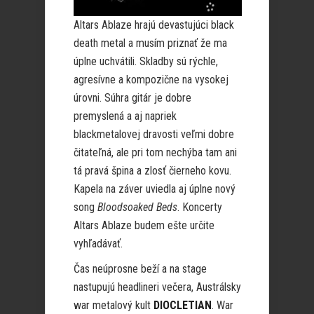
Altars Ablaze hrajú devastujúci black
death metal a musím priznať že ma
úplne uchvátili. Skladby sú rýchle,
agresívne a kompozične na vysokej
úrovni. Súhra gitár je dobre
premyslená a aj napriek
blackmetalovej dravosti veľmi dobre
čitateľná, ale pri tom nechýba tam ani
tá pravá špina a zlosť čierneho kovu.
Kapela na záver uviedla aj úplne nový
song
Bloodsoaked Beds
. Koncerty
Altars Ablaze budem ešte určite
vyhľadávať.
Čas neúprosne beží a na stage
nastupujú headlineri večera, Austrálsky
war metalový kult
DIOCLETIAN
. War