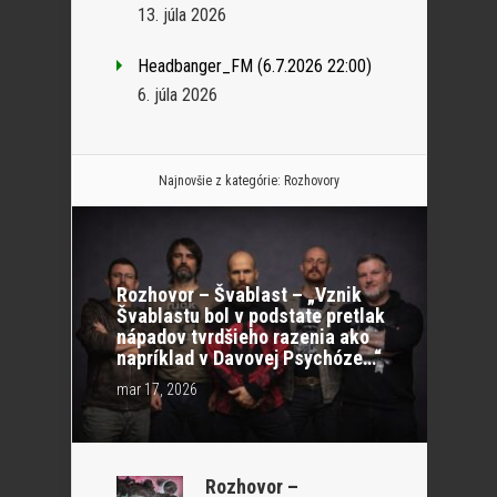
13. júla 2026
Headbanger_FM (6.7.2026 22:00)
6. júla 2026
Najnovšie z kategórie:
Rozhovory
Rozhovor – Švablast – „Vznik
Švablastu bol v podstate pretlak
nápadov tvrdšieho razenia ako
napríklad v Davovej Psychóze…“
mar 17, 2026
Rozhovor –