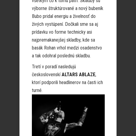
všetkým čo k tomu patrí. Skladby sú
výborne štruktúrované a nový bubeník
Bubo pridal energiu a živelnosť do
živých vystúpení. Dočkali sme sa aj
prídavku vo forme technicky asi
najpremakanejšej skladby, kde sa
basák Rohan vrhol medzi osadenstvo
a tak odohral poslednú skladbu.
Tretí v poradí nasledujú
československí
ALTARS ABLAZE
,
ktorí podporili headlinerov na časti ich
turné
.