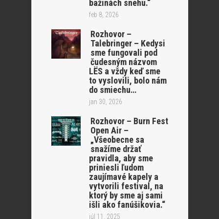
bažinách snehu.“
feb 8, 2026
Rozhovor –
Talebringer – Kedysi
sme fungovali pod
čudesným názvom
LËS a vždy keď sme
to vyslovili, bolo nám
do smiechu…
jan 30, 2026
Rozhovor – Burn Fest
Open Air –
„Všeobecne sa
snažíme držať
pravidla, aby sme
priniesli ľudom
zaujímavé kapely a
vytvorili festival, na
ktorý by sme aj sami
išli ako fanúšikovia.“
júl 11, 2025