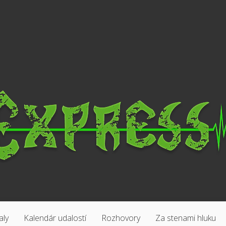
aly
Kalendár udalostí
Rozhovory
Za stenami hluku