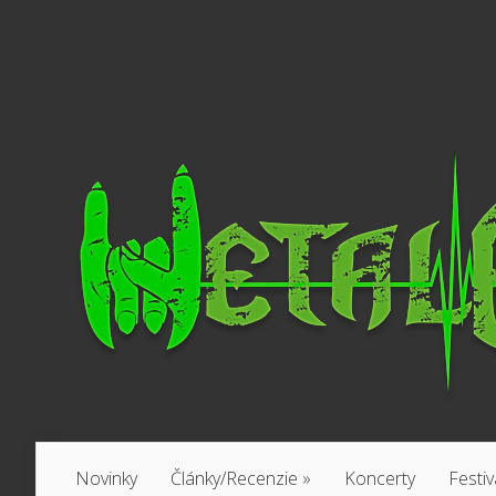
Novinky
Články/Recenzie
»
Koncerty
Festiv