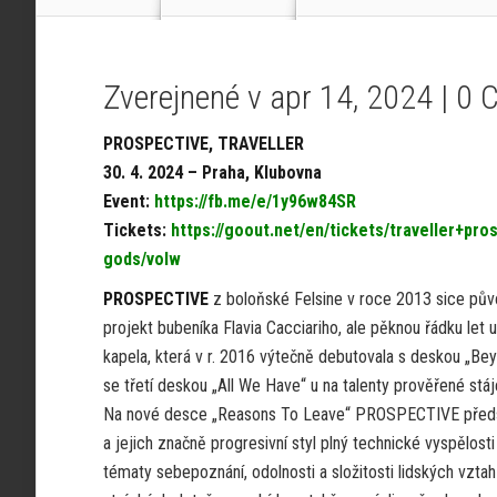
Zverejnené v apr 14, 2024 |
0 
PROSPECTIVE, TRAVELLER
30. 4. 2024 – Praha, Klubovna
Event:
https://fb.me/e/1y96w84SR
Tickets:
https://goout.net/en/tickets/traveller+pr
gods/volw
PROSPECTIVE
z boloňské Felsine v roce 2013 sice půvo
projekt bubeníka Flavia Cacciariho, ale pěknou řádku let u
kapela, která v r. 2016 výtečně debutovala s deskou „Bey
se třetí deskou „All We Have“ u na talenty prověřené st
Na nové desce „Reasons To Leave“ PROSPECTIVE předst
a jejich značně progresivní styl plný technické vyspělos
tématy sebepoznání, odolnosti a složitosti lidských vzta