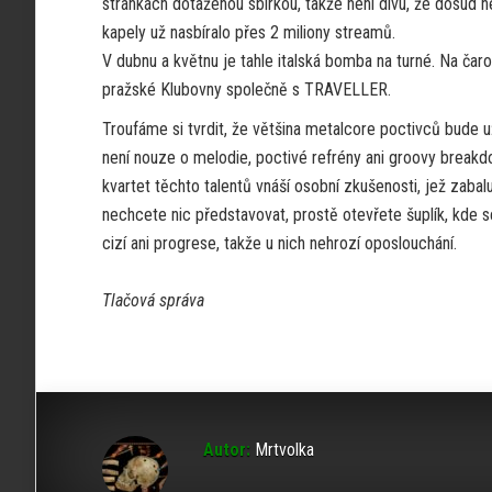
stránkách dotaženou sbírkou, takže není divu, že dosud 
kapely už nasbíralo přes 2 miliony streamů.
V dubnu a květnu je tahle italská bomba na turné. Na čar
pražské Klubovny společně s TRAVELLER.
Troufáme si tvrdit, že většina metalcore poctivců bude
není nouze o melodie, poctivé refrény ani groovy breakd
kvartet těchto talentů vnáší osobní zkušenosti, jež zaba
nechcete nic představovat, prostě otevřete šuplík, kde 
cizí ani progrese, takže u nich nehrozí oposlouchání.
Tlačová správa
Autor:
Mrtvolka