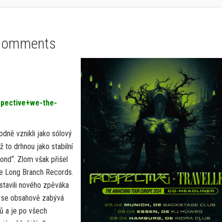
Comments
ospective+we-the-
dně vznikli jako sólový
ž to drhnou jako stabilní
ond“. Zlom však přišel
áje Long Branch Records.
avili nového zpěváka
ti se obsahově zabývá
hů a je po všech