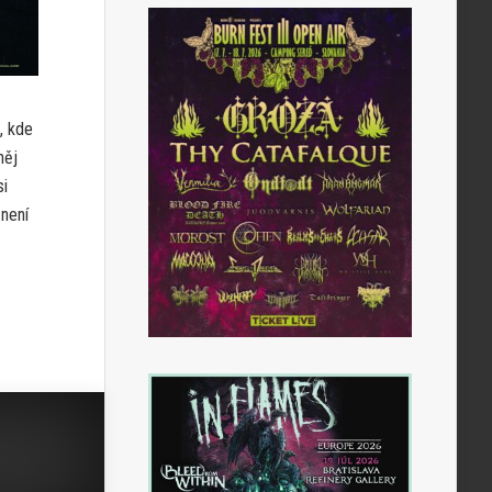
, kde
něj
si
 není