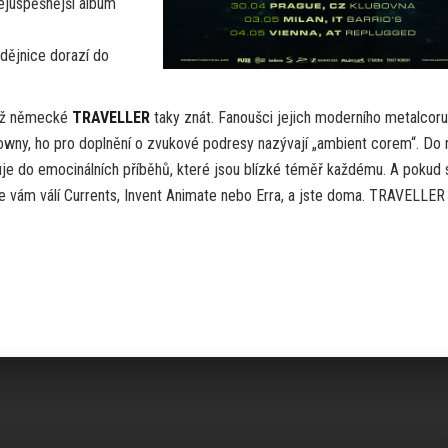
nejúspěšnější album
odějnice dorazí do
 už německé
TRAVELLER
taky znát. Fanoušci jejich moderního metalcoru
owny, ho pro doplnění o zvukové podresy nazývají „ambient corem“. Do 
luje do emocinálních příběhů, které jsou blízké téměř každému. A pokud 
se vám válí Currents, Invent Animate nebo Erra, a jste doma. TRAVELLER