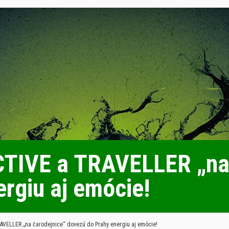
TIVE a TRAVELLER „na 
rgiu aj emócie!
VELLER „na čarodejnice“ dovezú do Prahy energiu aj emócie!