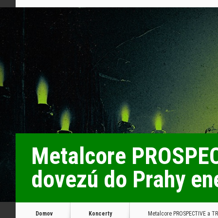
Metalcore PROSPEC
dovezú do Prahy ene
Domov
Koncerty
Metalcore PROSPECTIVE a TRA