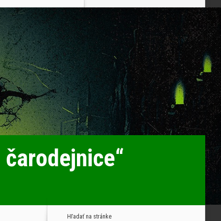
čarodejnice“
Hľadať na stránke