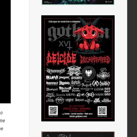
ho
sme
ne