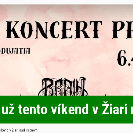
už tento víkend v Žiari
víkend v Žiari nad Hronom!