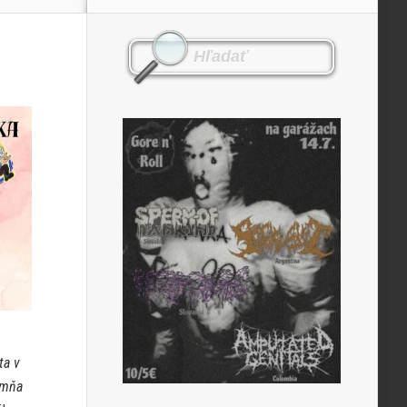
ta v
 mňa