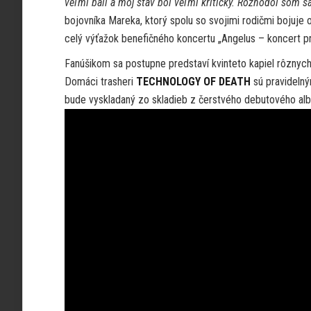
veľmi báli a môj stav bol veľmi kritický. Rozhodol som s
bojovníka Mareka, ktorý spolu so svojimi rodičmi bojuje 
celý výťažok benefičného koncertu „Angelus – koncert p
Fanúšikom sa postupne predstaví kvinteto kapiel rôznyc
Domáci trasheri
TECHNOLOGY OF DEATH
sú pravidelný
bude vyskladaný zo skladieb z čerstvého debutového album