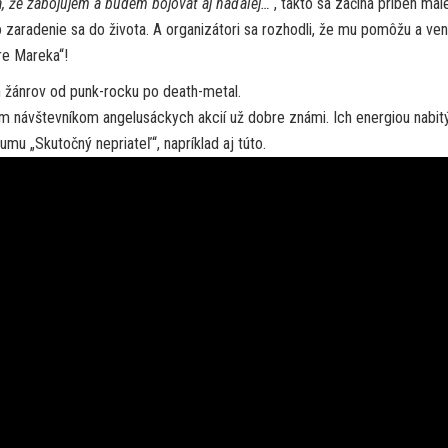
a, že zabojujem a budem bojovať aj naďalej…“
, takto sa začína príbeh mal
o zaradenie sa do života. A organizátori sa rozhodli, že mu pomôžu a ven
re Mareka“!
h žánrov od punk-rocku po death-metal.
m návštevníkom angelusáckych akcií už dobre známi. Ich energiou nabit
u „Skutočný nepriateľ“, napríklad aj túto.