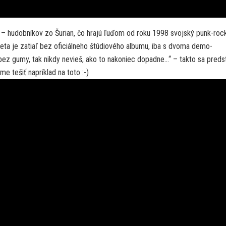
 – hudobníkov zo Šurian, čo hrajú ľuďom od roku 1998 svojský punk-roc
teta je zatiaľ bez oficiálneho štúdiového albumu, iba s dvoma demo-
bez gumy, tak nikdy nevieš, ako to nakoniec dopadne…“ – takto sa predst
e tešiť napríklad na toto :-)