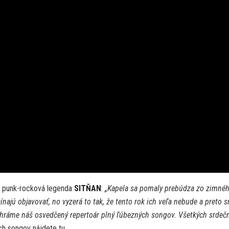
de punk-rocková legenda
SITŇAN
:
„Kapela sa pomaly prebúdza zo zimné
najú objavovať, no vyzerá to tak, že tento rok ich veľa nebude a preto 
dohráme náš osvedčený repertoár plný ľúbezných songov. Všetkých srdeč
h songov nájdete tu.