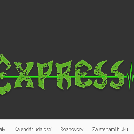
aly
Kalendár udalostí
Rozhovory
Za stenami hluku