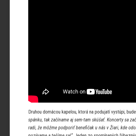
Druhou domácou kapelou, ktorá na podujatí vystúpi, bu
spánku, tak začíname aj sem-tam skúšať. Koncerty sa začí
radi, že môžme podporiť benefičak u nás v Žiari, kde o
pozývame a tešíme sa!“
. Jeden zo spomínaných ľúbeznýc