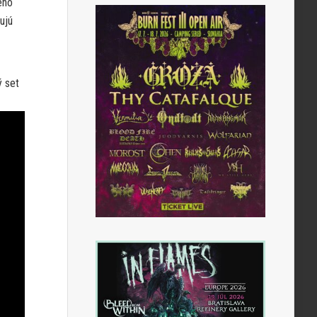
ého
ujú
ý set