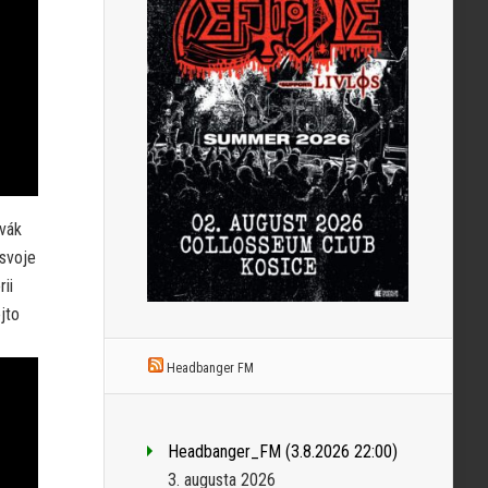
evák
 svoje
ii
jto
Headbanger FM
Headbanger_FM (3.8.2026 22:00)
3. augusta 2026