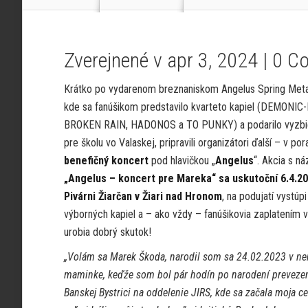
Zverejnené v apr 3, 2024 |
0 C
Krátko po vydarenom breznaniskom Angelus Spring Met
kde sa fanúšikom predstavilo kvarteto kapiel (DEMONIC
BROKEN RAIN, HADONOS a TO PUNKY) a podarilo vyzbi
pre školu vo Valaskej, pripravili organizátori ďalší – v po
benefičný koncert
pod hlavičkou „
Angelus
“. Akcia s n
„Angelus – koncert pre Mareka“ sa uskutoční 6.4.20
Pivárni Žiarčan v Žiari nad Hronom
, na podujatí vystúpi
výborných kapiel a – ako vždy – fanúšikovia zaplatením 
urobia dobrý skutok!
„Volám sa Marek Škoda, narodil som sa 24.02.2023 v nem
maminke, keďže som bol pár hodín po narodení prevezený 
Banskej Bystrici na oddelenie JIRS, kde sa začala moja c