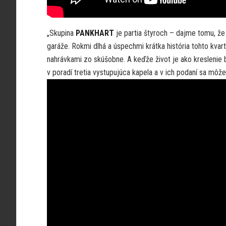
„Skupina
PANKHART
je partia štyroch – dajme tomu, že
garáže. Rokmi dlhá a úspechmi krátka história tohto kvar
nahrávkami zo skúšobne. A keďže život je ako kreslenie 
v poradí tretia vystupujúca kapela a v ich podaní sa môžem