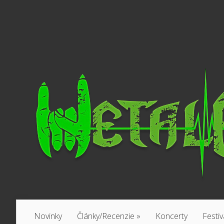
Novinky
Články/Recenzie
»
Koncerty
Festiv