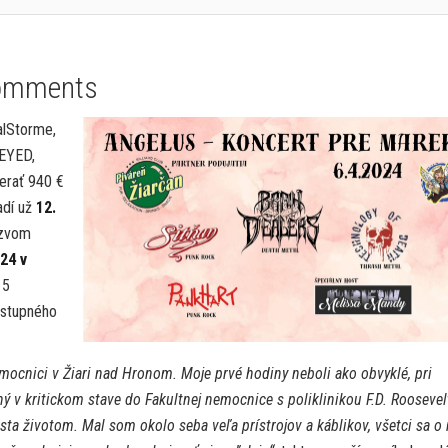
omments
alStorme,
-EYED,
erať 940 €
radí už
12.
ázvom
24 v
 5
vstupného
ocnici v Žiari nad Hronom. Moje prvé hodiny neboli ako obvyklé, pri
v kritickom stave do Fakultnej nemocnice s poliklinikou F.D. Roosevel
esta životom. Mal som okolo seba veľa prístrojov a káblikov, všetci sa o