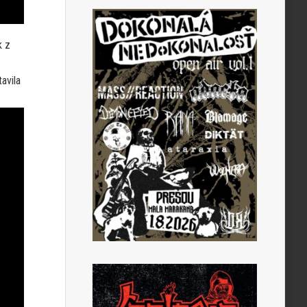
k z
avila