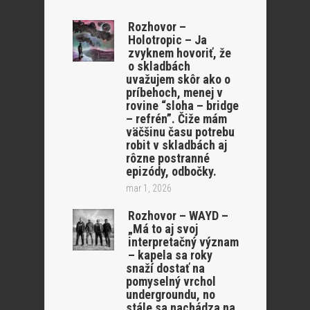
Rozhovor –
Holotropic – Ja
zvyknem hovoriť, že
o skladbách
uvažujem skôr ako o
príbehoch, menej v
rovine “sloha – bridge
– refrén”. Čiže mám
väčšinu času potrebu
robit v skladbách aj
rôzne postranné
epizódy, odbočky.
mar 1, 2026
Rozhovor – WAYD –
„Má to aj svoj
interpretačný význam
– kapela sa roky
snaží dostať na
pomyselný vrchol
undergroundu, no
stále sa nachádza na