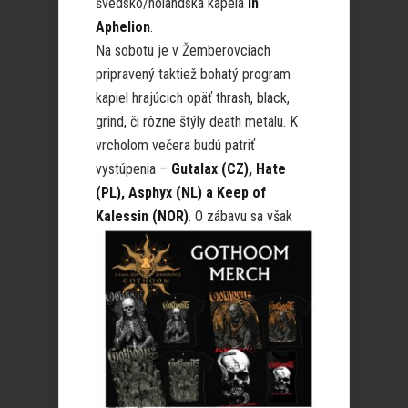
švédsko/holandská kapela
In
Aphelion
.
Na sobotu je v Žemberovciach
pripravený taktiež bohatý program
kapiel hrajúcich opäť thrash, black,
grind, či rôzne štýly death metalu. K
vrcholom večera budú patriť
vystúpenia –
Gutalax (CZ), Hate
(PL), Asphyx (NL) a Keep of
Kalessin
(NOR)
. O zábavu sa však