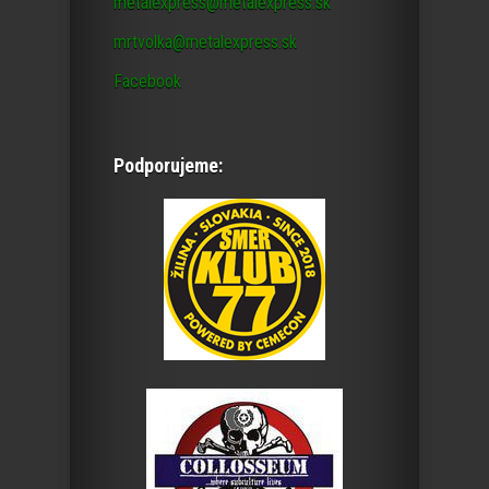
metalexpress@metalexpress.sk
mrtvolka@metalexpress.sk
Facebook
Podporujeme: