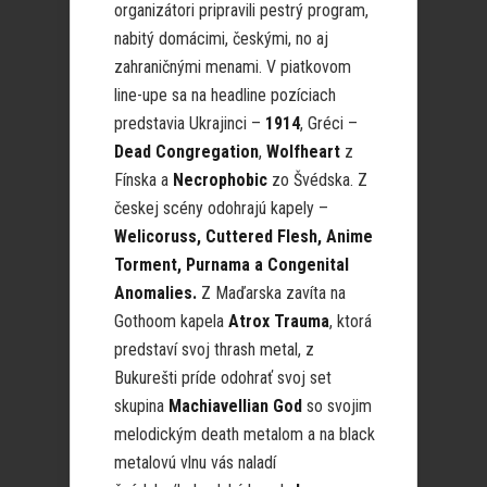
organizátori pripravili pestrý program,
nabitý domácimi, českými, no aj
zahraničnými menami. V piatkovom
line-upe sa na headline pozíciach
predstavia Ukrajinci –
1914
, Gréci –
Dead Congregation
,
Wolfheart
z
Fínska a
Necrophobic
zo Švédska. Z
českej scény odohrajú kapely –
Welicoruss, Cuttered Flesh, Anime
Torment, Purnama a Congenital
Anomalies.
Z Maďarska zavíta na
Gothoom kapela
Atrox Trauma
, ktorá
predstaví svoj thrash metal, z
Bukurešti príde odohrať svoj set
skupina
Machiavellian God
so svojim
melodickým death metalom a na black
metalovú vlnu vás naladí