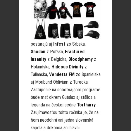
postarajú aj
Infest
zo Srbska,
Shodan
z Poľska,
Fractured
Insanity
z Belgicka,
Bloodphemy
z
Holandska,
Hideous Divinity
z
Talianska,
Vendetta FM
zo Španielska
aj Moribund Oblivium z Turecka.
Zastúpenie na sobotňajšom programe
bude mať okrem Gutalax aj stálica a
legenda na českej scéne
Tortharry
.
Zaujímavosťou tohto ročníka je, že na
ňom neodohrá ani jedna slovenská
kapela a dokonca ani hlavní