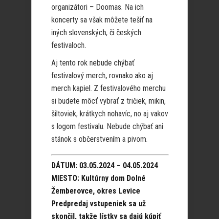
organizátori – Doomas. Na ich
koncerty sa však môžete tešiť na
iných slovenských, či českých
festivaloch.
Aj tento rok nebude chýbať
festivalový merch, rovnako ako aj
merch kapiel. Z festivalového merchu
si budete môcť vybrať z tričiek, mikin,
šiltoviek, krátkych nohavíc, no aj vakov
s logom festivalu. Nebude chýbať ani
stánok s občerstvením a pivom.
DÁTUM: 03.05.2024 – 04.05.2024
MIESTO: Kultúrny dom Dolné
Žemberovce, okres Levice
Predpredaj vstupeniek sa už
skončil, takže lístky sa dajú kúpiť