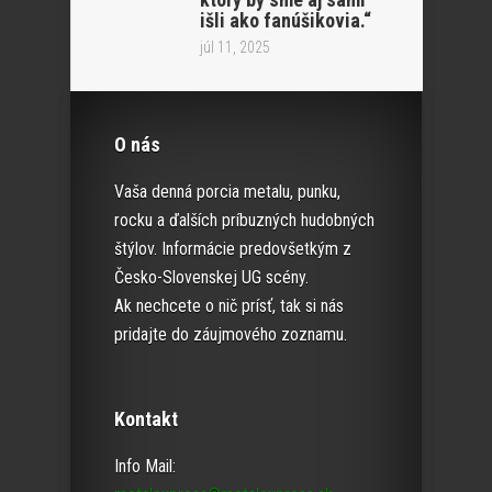
išli ako fanúšikovia.“
júl 11, 2025
O nás
Vaša denná porcia metalu, punku,
rocku a ďalších príbuzných hudobných
štýlov. Informácie predovšetkým z
Česko-Slovenskej UG scény.
Ak nechcete o nič prísť, tak si nás
pridajte do záujmového zoznamu.
Kontakt
Info Mail: