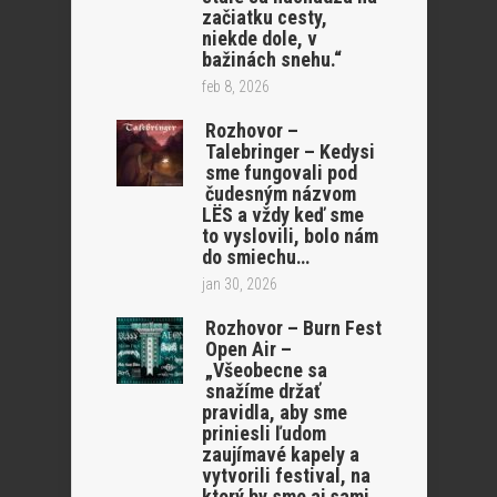
začiatku cesty,
niekde dole, v
bažinách snehu.“
feb 8, 2026
Rozhovor –
Talebringer – Kedysi
sme fungovali pod
čudesným názvom
LËS a vždy keď sme
to vyslovili, bolo nám
do smiechu…
jan 30, 2026
Rozhovor – Burn Fest
Open Air –
„Všeobecne sa
snažíme držať
pravidla, aby sme
priniesli ľudom
zaujímavé kapely a
vytvorili festival, na
ktorý by sme aj sami