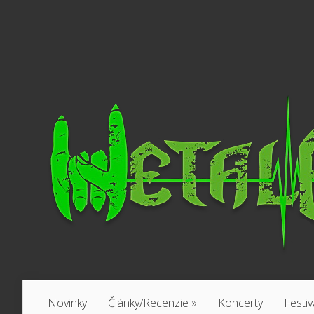
Novinky
Články/Recenzie
»
Koncerty
Festiv