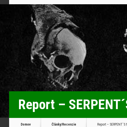
Report – SERPENT´S
Domov
Články/Recenzie
Report – SERPENT´S N