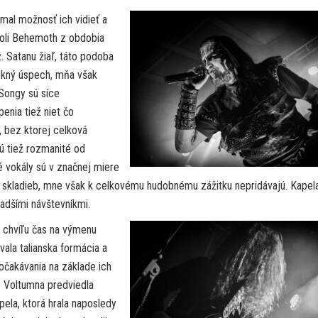
mal možnosť ich vidieť a
boli Behemoth z obdobia
ž. Satanu žiaľ, táto podoba
ekný úspech, mňa však
 Songy sú síce
enia tiež niet čo
a, bez ktorej celková
ú tiež rozmanité od
é vokály sú v značnej miere
u skladieb, mne však k celkovému hudobnému zážitku nepridávajú. Kapel
adšími návštevníkmi.
l chvíľu čas na výmenu
ala talianska formácia a
čakávania na základe ich
. Voltumna predviedla
apela, ktorá hrala naposledy