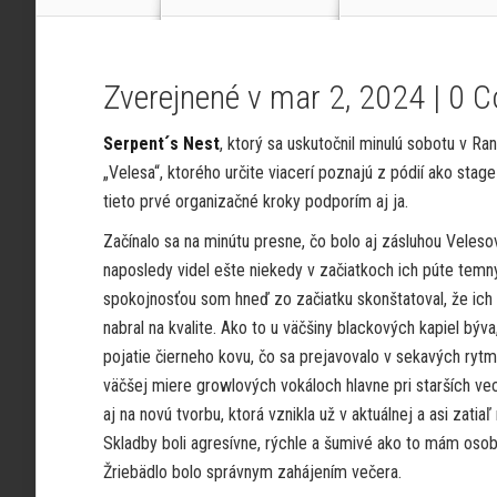
Zverejnené v mar 2, 2024 |
0 
Serpent´s Nest
, ktorý sa uskutočnil minulú sobotu v 
„Velesa“, ktorého určite viacerí poznajú z pódií ako sta
tieto prvé organizačné kroky podporím aj ja.
Začínalo sa na minútu presne, čo bolo aj zásluhou Veleso
naposledy videl ešte niekedy v začiatkoch ich púte tem
spokojnosťou som hneď zo začiatku skonštatoval, že ich
nabral na kvalite. Ako to u väčšiny blackových kapiel býva
pojatie čierneho kovu, čo sa prejavovalo v sekavých ryt
väčšej miere growlových vokáloch hlavne pri starších v
aj na novú tvorbu, ktorá vznikla už v aktuálnej a asi zatiaľ
Skladby boli agresívne, rýchle a šumivé ako to mám osob
Žriebädlo bolo správnym zahájením večera.