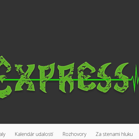
aly
Kalendár udalostí
Rozhovory
Za stenami hluku