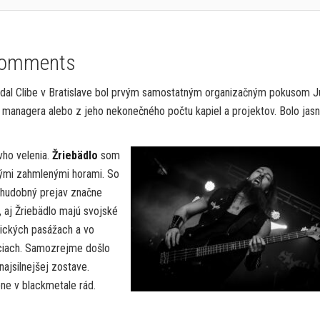
Comments
Randal Clibe v Bratislave bol prvým samostatným organizačným pokusom J
ge managera alebo z jeho nekonečného počtu kapiel a projektov. Bolo jasn
vho velenia.
Žriebädlo
som
nými zahmlenými horami. So
 hudobný prejav značne
, aj Žriebädlo majú svojské
mických pasážach a vo
eciach. Samozrejme došlo
 najsilnejšej zostave.
ne v blackmetale rád.