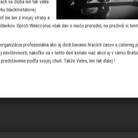
ch sa zloba len tak valila
vku blackmetalovej
sť nie len z mojej strany a
davkov. Oproti Weliccorus však dav o niečo preredol, no preživší si tent
 organizácia profesionálna ako aj dodržiavanie hracích časov a catering 
j návštevnosti, nakoľko sa v tento deň konalo viac akcií aj v rámci Bratis
i predstavenie podľa svojej chuti. Takže Veles, len tak ďalej !