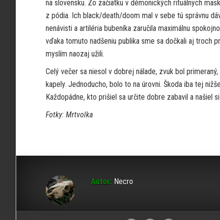
na slovensku. Zo začiatku v démonických rituálnych maská
z pódia. Ich black/death/doom mal v sebe tú správnu dá
nenávisti a artiléria bubeníka zaručila maximálnu spokojno
vďaka tomuto nadšeniu publika sme sa dočkali aj troch prí
myslím naozaj užili.
Celý večer sa niesol v dobrej nálade, zvuk bol primeraný,
kapely. Jednoducho, bolo to na úrovni. Škoda iba tej nižše
Každopádne, kto prišiel sa určite dobre zabavil a našiel s
Fotky: Mrtvolka
Autor:
Necro