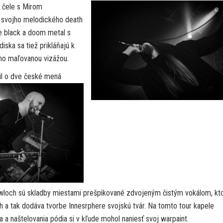
 čele s Mirom
 svojho melodického death
e black a doom metal s
ska sa tiež prikláňajú k
rno maľovanou vizážou.
ril o dve české mená
wloch sú skladby miestami prešpikované zdvojeným čistým vokálom, kt
 a tak dodáva tvorbe Innesrphere svojskú tvár. Na tomto tour kapele
a naštelovania pódia si v kľude mohol naniesť svoj warpaint.