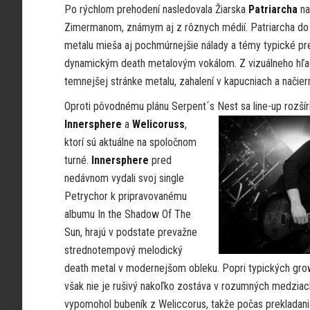
Po rýchlom prehodení nasledovala Žiarska
Patriarcha
na
Zimermanom, známym aj z rôznych médií. Patriarcha do
metalu mieša aj pochmúrnejšie nálady a témy typické pr
dynamickým death metalovým vokálom. Z vizuálneho hľadi
temnejšej stránke metalu, zahalení v kapucniach a načie
Oproti pôvodnému plánu Serpent´s Nest sa line-up rozší
Innersphere
a
Welicoruss
,
ktorí sú aktuálne na spoločnom
turné.
Innersphere
pred
nedávnom vydali svoj single
Petrychor k pripravovanému
albumu In the Shadow Of The
Sun, hrajú v podstate prevažne
strednotempový melodický
death metal v modernejšom obleku. Popri typických gro
však nie je rušivý nakoľko zostáva v rozumných medziach
vypomohol bubeník z Weliccorus, takže počas prekladania 