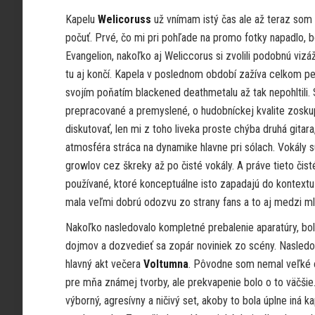
Kapelu
Welicoruss
už vnímam istý čas ale až teraz som 
počuť. Prvé, čo mi pri pohľade na promo fotky napadlo, 
Evangelion, nakoľko aj Weliccorus si zvolili podobnú vizá
tu aj končí. Kapela v poslednom období zažíva celkom p
svojím poňatím blackened deathmetalu až tak nepohltili.
prepracované a premyslené, o hudobníckej kvalite zoskup
diskutovať, len mi z toho liveka proste chýba druhá gitar
atmosféra stráca na dynamike hlavne pri sólach. Vokály s
growlov cez škreky až po čisté vokály. A práve tieto čist
používané, ktoré konceptuálne isto zapadajú do kontext
mala veľmi dobrú odozvu zo strany fans a to aj medzi ml
Nakoľko nasledovalo kompletné prebalenie aparatúry, bo
dojmov a dozvedieť sa zopár noviniek zo scény. Nasledov
hlavný akt večera
Voltumna
. Pôvodne som nemal veľké o
pre mňa známej tvorby, ale prekvapenie bolo o to väčšie
výborný, agresívny a ničivý set, akoby to bola úplne iná k