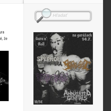
ura
é, že