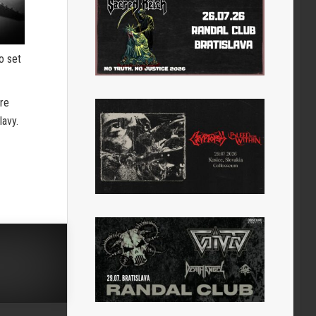
o set
pre
lavy.