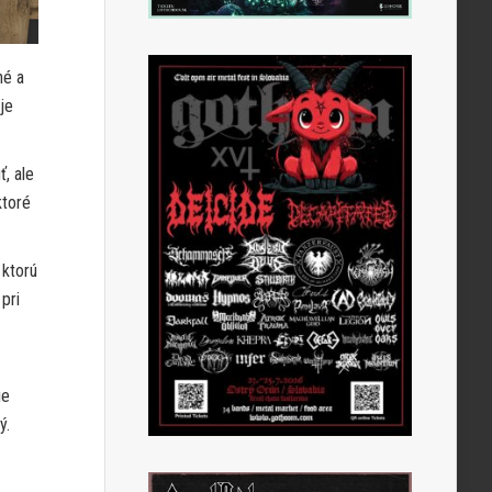
né a
je
, ale
ktoré
 ktorú
pri
ie
ý.