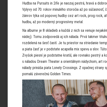
Hudba na Pursuits in 2ife je naozaj pestrá, hravá a dobro
Vplyvy od 70. rokov minulého storočia až po súčasnosť, č
žánrov týka od popovej hudby cez art rock, prog rock, al
hudbu, až po moderný progresívny metal.
Na albume je 8 skladieb a každá z nich sa venuje nejakém
nádej). Tomu zodpovedá aj ich nálada. Prvá takmer tituln
rozdelená na šesť častí. Je tu priestor na striedanie temp
a piata časť je v podstate acapella mix spevu a slov. 
Zvyšok piesní je podstatne kratší, ale rovnako pestrý a
s náladou Dream Theater a orientálnym nádychom, art r
nálady prináša piata Lonely Crossings. Z opačnej stran
pomalú záverečnú Golden Times.