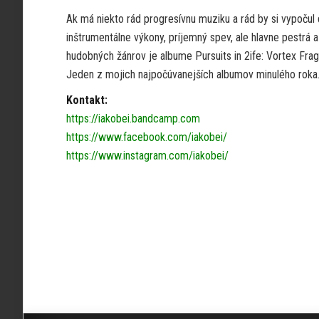
Ak má niekto rád progresívnu muziku a rád by si vypočul
inštrumentálne výkony, príjemný spev, ale hlavne pestrá 
hudobných žánrov je albume Pursuits in 2ife: Vortex Fra
Jeden z mojich najpočúvanejších albumov minulého roka
Kontakt:
https://iakobei.bandcamp.com
https://www.facebook.com/iakobei/
https://www.instagram.com/iakobei/