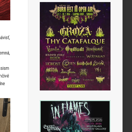
ávisť,
temná,
ssism
mčivé
dne