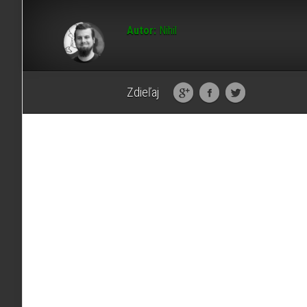
Autor:
Nihil
Zdieľaj