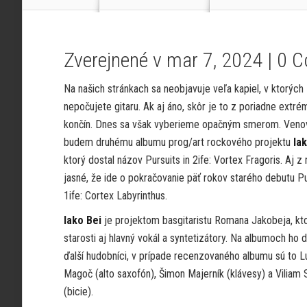
Zverejnené v mar 7, 2024 |
0 
Na našich stránkach sa neobjavuje veľa kapiel, v ktorých
nepočujete gitaru. Ak aj áno, skôr je to z poriadne extr
končín. Dnes sa však vyberieme opačným smerom. Veno
budem druhému albumu prog/art rockového projektu
Ia
ktorý dostal názov Pursuits in 2ife: Vortex Fragoris. Aj z 
jasné, že ide o pokračovanie päť rokov starého debutu Pu
1ife: Cortex Labyrinthus.
Iako Bei
je projektom basgitaristu Romana Jakobeja, kt
starosti aj hlavný vokál a syntetizátory. Na albumoch ho 
ďalší hudobníci, v prípade recenzovaného albumu sú to L
Magoč (alto saxofón), Šimon Majerník (klávesy) a Viliam 
(bicie).