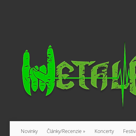
Novinky
Články/Recenzie
»
Koncerty
Festiv