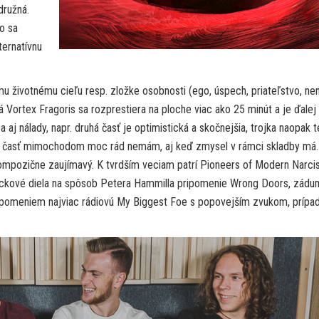
družná.
o sa
ternatívnu
u životnému cieľu resp. zložke osobnosti (ego, úspech, priateľstvo, nen
á Vortex Fragoris sa rozprestiera na ploche viac ako 25 minút a je ďalej
a aj nálady, napr. druhá časť je optimistická a skočnejšia, trojka naopak 
Túto časť mimochodom moc rád nemám, aj keď zmysel v rámci skladby má.
 kompozične zaujímavý. K tvrdším veciam patrí Pioneers of Modern Narci
ockové diela na spôsob Petera Hammilla pripomenie Wrong Doors, zádu
y spomeniem najviac rádiovú My Biggest Foe s popovejším zvukom, prípa