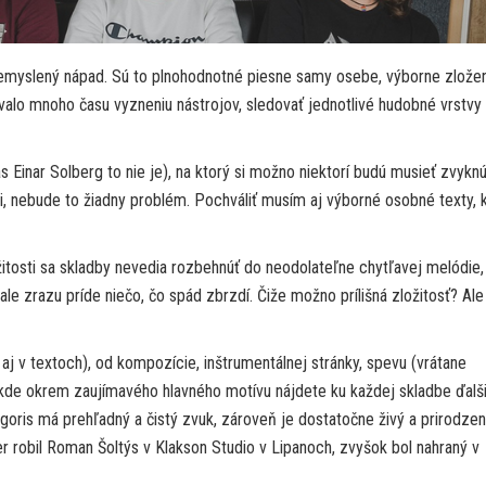
remyslený nápad. Sú to plnohodnotné piesne samy osebe, výborne zlože
valo mnoho času vyzneniu nástrojov, sledovať jednotlivé hudobné vrstvy 
Einar Solberg to nie je), na ktorý si možno niektorí budú musieť zvyknúť
, nebude to žiadny problém. Pochváliť musím aj výborné osobné texty, 
itosti sa skladby nevedia rozbehnúť do neodolateľne chytľavej melódie,
e zrazu príde niečo, čo spád zbrzdí. Čiže možno prílišná zložitosť? Ale 
e aj v textoch), od kompozície, inštrumentálnej stránky, spevu (vrátane
 kde okrem zaujímavého hlavného motívu nájdete ku každej skladbe ďalš
ragoris má prehľadný a čistý zvuk, zároveň je dostatočne živý a prirodzen
r robil Roman Šoltýs v Klakson Studio v Lipanoch, zvyšok bol nahraný v