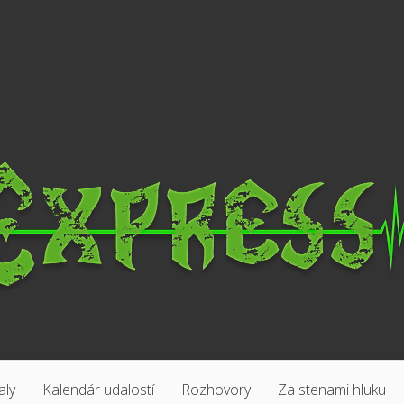
aly
Kalendár udalostí
Rozhovory
Za stenami hluku