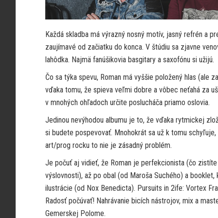
Každá skladba má výrazný nosný motív, jasný refrén a p
zaujímavé od začiatku do konca. V štúdiu sa zjavne veno
lahôdka. Najmä fanúšikovia basgitary a saxofónu si užijú.
Čo sa týka spevu, Roman má vyššie položený hlas (ale zas 
vďaka tomu, že spieva veľmi dobre a vôbec neťahá za uši
v mnohých ohľadoch určite poslucháča priamo oslovia.
Jedinou nevýhodou albumu je to, že vďaka rytmickej zlož
si budete pospevovať. Mnohokrát sa už k tomu schyľuje, al
art/prog rocku to nie je zásadný problém.
Je počuť aj vidieť, že Roman je perfekcionista (čo zistít
výslovnosti), až po obal (od Maroša Suchého) a booklet,
ilustrácie (od Nox Benedicta). Pursuits in 2ife: Vortex F
Radosť počúvať! Nahrávanie bicích nástrojov, mix a maste
Gemerskej Polome.