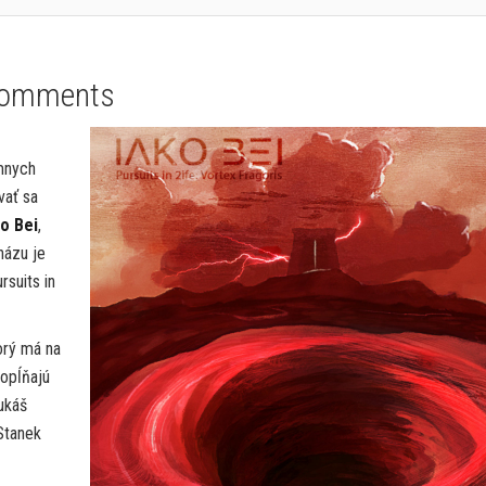
Comments
émnych
vať sa
ko Bei
,
názu je
rsuits in
orý má na
dopĺňajú
ukáš
Stanek