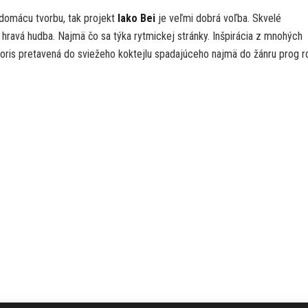
 domácu tvorbu, tak projekt
Iako Bei
je veľmi dobrá voľba. Skvelé
a hravá hudba. Najmä čo sa týka rytmickej stránky. Inšpirácia z mnohých
goris pretavená do sviežeho koktejlu spadajúceho najmä do žánru prog r
.