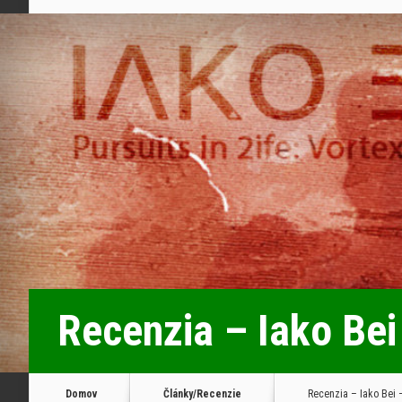
Recenzia – Iako Bei 
Domov
Články/Recenzie
Recenzia – Iako Bei –