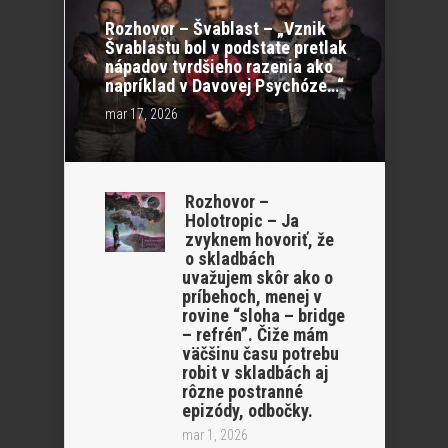
Rozhovor – Švablast – „Vznik
Švablastu bol v podstate pretlak
nápadov tvrdšieho razenia ako
napríklad v Davovej Psychóze…“
mar 17, 2026
Rozhovor –
Holotropic – Ja
zvyknem hovoriť, že
o skladbách
uvažujem skôr ako o
príbehoch, menej v
rovine “sloha – bridge
– refrén”. Čiže mám
väčšinu času potrebu
robit v skladbách aj
rôzne postranné
epizódy, odbočky.
mar 1, 2026