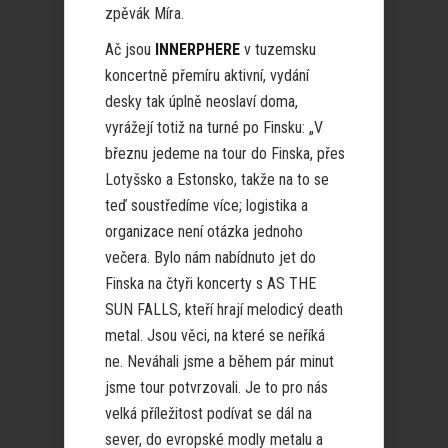
zpěvák Míra.
Ač jsou
INNERPHERE
v tuzemsku
koncertně přemíru aktivní, vydání
desky tak úplně neoslaví doma,
vyrážejí totiž na turné po Finsku: „V
březnu jedeme na tour do Finska, přes
Lotyšsko a Estonsko, takže na to se
teď soustředíme více; logistika a
organizace není otázka jednoho
večera. Bylo nám nabídnuto jet do
Finska na čtyři koncerty s AS THE
SUN FALLS, kteří hrají melodicý death
metal. Jsou věci, na které se neříká
ne. Neváhali jsme a během pár minut
jsme tour potvrzovali. Je to pro nás
velká příležitost podívat se dál na
sever, do evropské modly metalu a