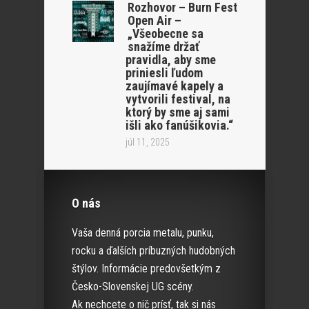
Rozhovor – Burn Fest
Open Air –
„Všeobecne sa
snažíme držať
pravidla, aby sme
priniesli ľudom
zaujímavé kapely a
vytvorili festival, na
ktorý by sme aj sami
išli ako fanúšikovia.“
júl 11, 2025
O nás
Vaša denná porcia metalu, punku,
rocku a ďalších príbuzných hudobných
štýlov. Informácie predovšetkým z
Česko-Slovenskej UG scény.
Ak nechcete o nič prísť, tak si nás