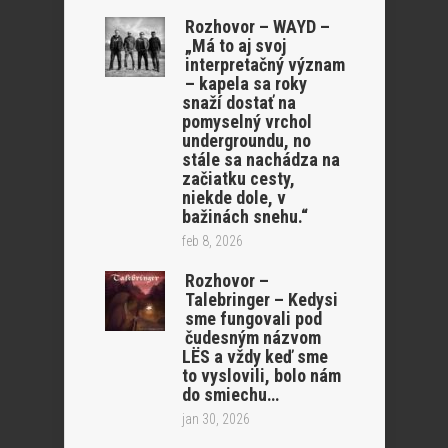
Rozhovor – WAYD –
„Má to aj svoj
interpretačný význam
– kapela sa roky
snaží dostať na
pomyselný vrchol
undergroundu, no
stále sa nachádza na
začiatku cesty,
niekde dole, v
bažinách snehu.“
feb 8, 2026
Rozhovor –
Talebringer – Kedysi
sme fungovali pod
čudesným názvom
LËS a vždy keď sme
to vyslovili, bolo nám
do smiechu…
jan 30, 2026