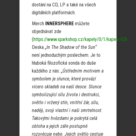
dostání na CD, LP a také na všech
digitálních platformách.
Merch
INNERSPHERE
můžete
objednávat zde
(
https://www.sparkshop.cz/kapely/0/1/kapela:426
)
Deska
„In The Shadow of the Sun“
není jednoduchým poslechem. Je to
hluboká filozofická sonda do duše
každého z nás:
„Ústředním motivem a
symbolem je slunce, které provází
vícero skladeb na naší desce. Slunce
symbolizující sílu života i destrukci,
světlo i vržený stín, vnitřní žár, sílu,
naději, svoji vlastní i naši smrtelnost.
Takovými hvězdami je pokrytá celá
obloha a jejich záře postupně
rozsvěcuje nebe. Jejich světlo cestuje