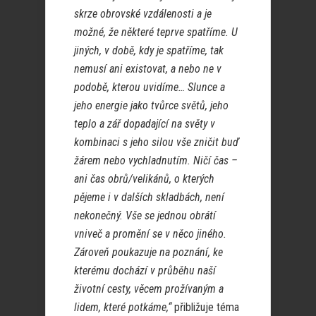
skrze obrovské vzdálenosti a je
možné, že některé teprve spatříme. U
jiných, v době, kdy je spatříme, tak
nemusí ani existovat, a nebo ne v
podobě, kterou uvidíme… Slunce a
jeho energie jako tvůrce světů, jeho
teplo a zář dopadající na světy v
kombinaci s jeho silou vše zničit buď
žárem nebo vychladnutím. Ničí čas –
ani čas obrů/velikánů, o kterých
pějeme i v dalších skladbách, není
nekonečný. Vše se jednou obrátí
vniveč a promění se v něco jiného.
Zároveň poukazuje na poznání, ke
kterému dochází v průběhu naší
životní cesty, věcem prožívaným a
lidem, které potkáme,“
přibližuje téma