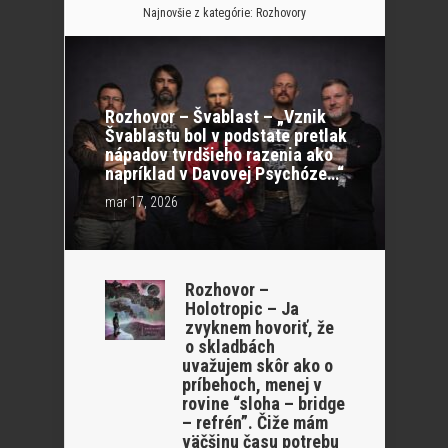
Najnovšie z kategórie:
Rozhovory
Rozhovor – Švablast – „Vznik
Švablastu bol v podstate pretlak
nápadov tvrdšieho razenia ako
napríklad v Davovej Psychóze…“
mar 17, 2026
Rozhovor –
Holotropic – Ja
zvyknem hovoriť, že
o skladbách
uvažujem skôr ako o
príbehoch, menej v
rovine “sloha – bridge
– refrén”. Čiže mám
väčšinu času potrebu