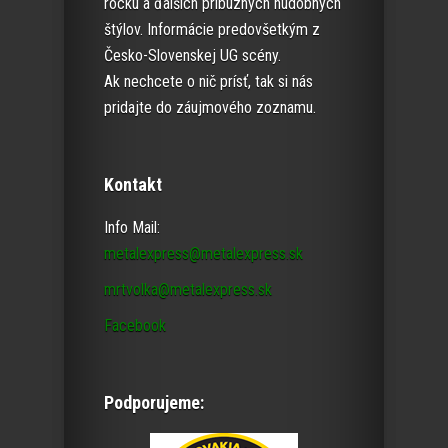
rocku a ďalších príbuzných hudobných
štýlov. Informácie predovšetkým z
Česko-Slovenskej UG scény.
Ak nechcete o nič prísť, tak si nás
pridajte do záujmového zoznamu.
Kontakt
Info Mail:
metalexpress@metalexpress.sk
mrtvolka@metalexpress.sk
Facebook
Podporujeme: