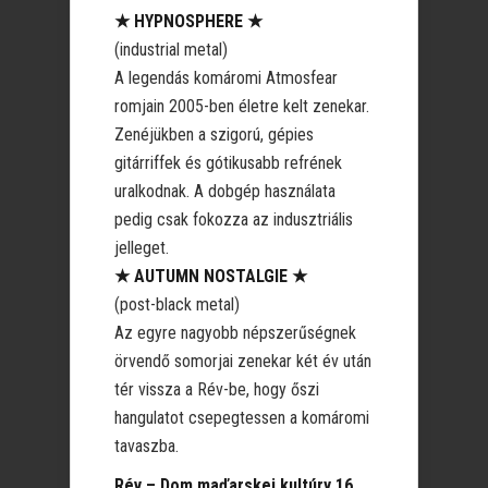
★ HYPNOSPHERE ★
(industrial metal)
A legendás komáromi Atmosfear
romjain 2005-ben életre kelt zenekar.
Zenéjükben a szigorú, gépies
gitárriffek és gótikusabb refrének
uralkodnak. A dobgép használata
pedig csak fokozza az indusztriális
jelleget.
★ AUTUMN NOSTALGIE ★
(post-black metal)
Az egyre nagyobb népszerűségnek
örvendő somorjai zenekar két év után
tér vissza a Rév-be, hogy őszi
hangulatot csepegtessen a komáromi
tavaszba.
Rév – Dom maďarskej kultúry 16.