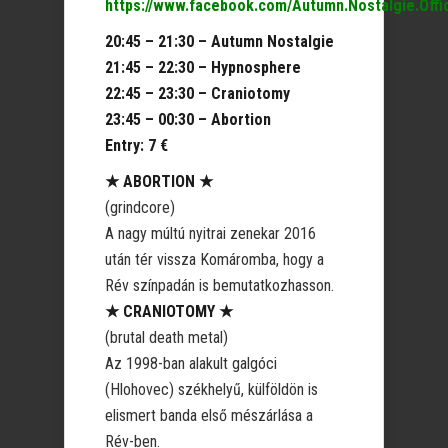
https://www.facebook.com/Autumn.Nostalgie.Offic
20:45 – 21:30 – Autumn Nostalgie
21:45 – 22:30 – Hypnosphere
22:45 – 23:30 – Craniotomy
23:45 – 00:30 – Abortion
Entry: 7 €
★ ABORTION ★
(grindcore)
A nagy múltú nyitrai zenekar 2016
után tér vissza Komáromba, hogy a
Rév színpadán is bemutatkozhasson.
★ CRANIOTOMY ★
(brutal death metal)
Az 1998-ban alakult galgóci
(Hlohovec) székhelyű, külföldön is
elismert banda első mészárlása a
Rév-ben.