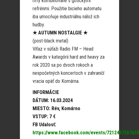
riffy kombinované s gotickými
refrénmi. Použitie bicieho automatu
iba umocňuje industriálnu nálož ich
hudby.
★ AUTUMN NOSTALGIE ★
(post-black metal)
Víťaz v súťaži Radio FM – Head
Awards v kategórii hard and heavy za
rok 2020 sa po dvoch rokoch a
nespočetných koncertoch v zahraničí
vracia opäť do Komárna.
INFORMÁCIE
DÁTUM: 16.03.2024
MIESTO: Rév, Komárno
VSTUP: 7 €
FB Udalosť:
https://www.facebook.com/events/7212497267638