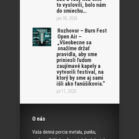
to vyslovili, bolo nám
do smiechu…
jan 30, 2026
Rozhovor – Burn Fest
Open Air –
„Všeobecne sa
snažíme držať
pravidla, aby sme
priniesli ľudom
zaujímavé kapely a
vytvorili festival, na
ktorý by sme aj sami
išli ako fanúšikovia.“
júl 11, 2025
O nás
Vaša denná porcia metalu, punku,