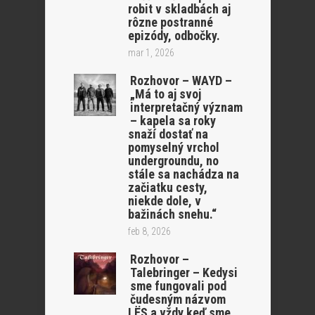
robit v skladbách aj
rôzne postranné
epizódy, odbočky.
mar 1, 2026
Rozhovor – WAYD –
„Má to aj svoj
interpretačný význam
– kapela sa roky
snaží dostať na
pomyselný vrchol
undergroundu, no
stále sa nachádza na
začiatku cesty,
niekde dole, v
bažinách snehu.“
feb 8, 2026
Rozhovor –
Talebringer – Kedysi
sme fungovali pod
čudesným názvom
LËS a vždy keď sme