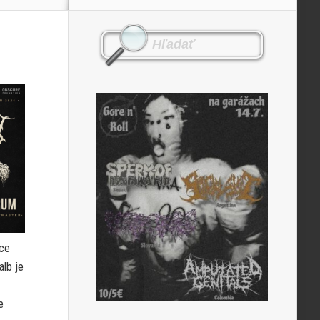
ice
alb je
e