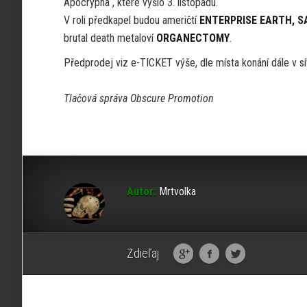
Apocrypha“, které vyšlo 3. listopadu.
V roli předkapel budou američtí
ENTERPRISE EARTH, 
brutal death metaloví
ORGANECTOMY
.
Předprodej viz e-TICKET výše, dle místa konání dále v s
Tlačová správa Obscure Promotion
Autor:
Mrtvolka
Zdieľaj