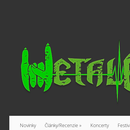
Novinky
Články/Recenzie
»
Koncerty
Festiv