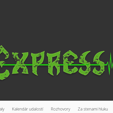
aly
Kalendár udalostí
Rozhovory
Za stenami hluku