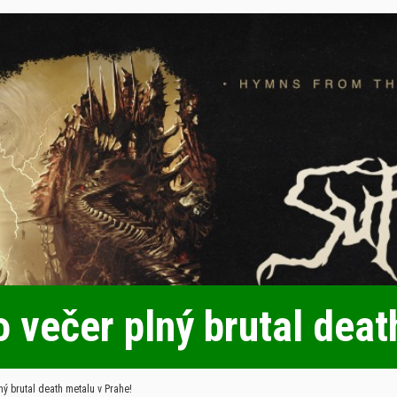
večer plný brutal death
 brutal death metalu v Prahe!