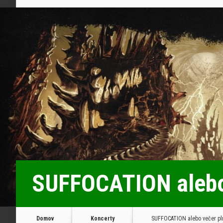
SUFFOCATION alebo 
Domov
Koncerty
SUFFOCATION alebo večer plný