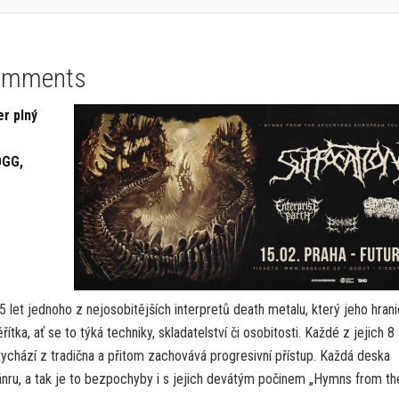
omments
r plný
OGG,
35 let jednoho z nejosobitějších interpretů death metalu, který jeho hran
tka, ať se to týká techniky, skladatelství či osobitosti. Každé z jejich 8 
á vychází z tradična a přitom zachovává progresivní přístup. Každá deska
ánru, a tak je to bezpochyby i s jejich devátým počinem „Hymns from th