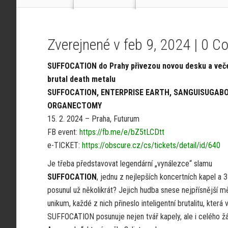
Zverejnené v feb 9, 2024 |
0 C
SUFFOCATION do Prahy přivezou novou desku a veče
brutal death metalu
SUFFOCATION, ENTERPRISE EARTH, SANGUISUGAB
ORGANECTOMY
15. 2. 2024 – Praha, Futurum
FB event:
https://fb.me/e/bZ5tLCDtt
e-TICKET:
https://obscure.cz/cs/tickets/detail/id/640
Je třeba představovat legendární „vynálezce“ slamu
SUFFOCATION
, jednu z nejlepších koncertních kapel a 
posunul už několikrát? Jejich hudba snese nejpřísnější měří
unikum, každé z nich přineslo inteligentní brutalitu, kter
SUFFOCATION posunuje nejen tvář kapely, ale i celého ž