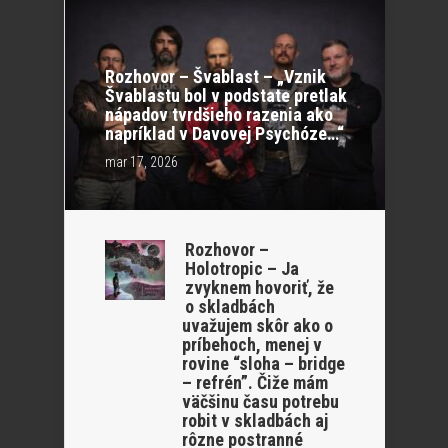
Rozhovor – Švablast – „Vznik
Švablastu bol v podstate pretlak
nápadov tvrdšieho razenia ako
napríklad v Davovej Psychóze…“
mar 17, 2026
Rozhovor –
Holotropic – Ja
zvyknem hovoriť, že
o skladbách
uvažujem skôr ako o
príbehoch, menej v
rovine “sloha – bridge
– refrén”. Čiže mám
väčšinu času potrebu
robit v skladbách aj
rôzne postranné