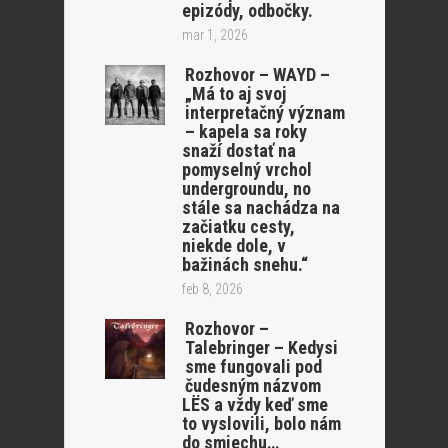
epizódy, odbočky.
mar 1, 2026
Rozhovor – WAYD –
„Má to aj svoj
interpretačný význam
– kapela sa roky
snaží dostať na
pomyselný vrchol
undergroundu, no
stále sa nachádza na
začiatku cesty,
niekde dole, v
bažinách snehu.“
feb 8, 2026
Rozhovor –
Talebringer – Kedysi
sme fungovali pod
čudesným názvom
LËS a vždy keď sme
to vyslovili, bolo nám
do smiechu…