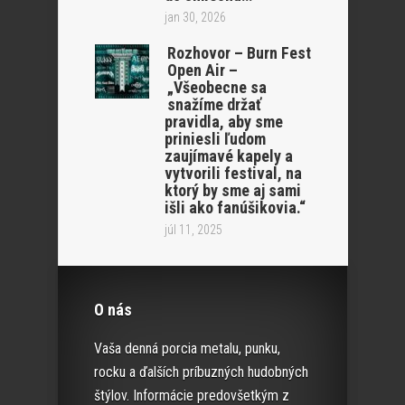
jan 30, 2026
Rozhovor – Burn Fest
Open Air –
„Všeobecne sa
snažíme držať
pravidla, aby sme
priniesli ľudom
zaujímavé kapely a
vytvorili festival, na
ktorý by sme aj sami
išli ako fanúšikovia.“
júl 11, 2025
O nás
Vaša denná porcia metalu, punku,
rocku a ďalších príbuzných hudobných
štýlov. Informácie predovšetkým z