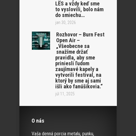
LËS a vždy keď sme
to vyslovili, bolo nám
do smiechu…
jan 30, 2026
Rozhovor – Burn Fest
Open Air –
„Všeobecne sa
snažíme držať
pravidla, aby sme
priniesli ľudom
zaujímavé kapely a
vytvorili festival, na
ktorý by sme aj sami
išli ako fanúšikovia.“
júl 11, 2025
O nás
Vaša denná porcia metalu, punku,