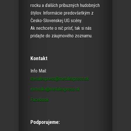
rocku a ďalších príbuzných hudobných
štýlov. Informácie predovšetkým z
Česko-Slovenskej UG scény.
Ak nechcete o nič prísť, tak si nás
pridajte do záujmového zoznamu.
Kontakt
Info Mail:
metalexpress@metalexpress.sk
mrtvolka@metalexpress.sk
Facebook
Podporujeme: