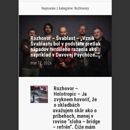
Najnovšie z kategórie:
Rozhovory
Rozhovor – Švablast – „Vznik
Švablastu bol v podstate pretlak
nápadov tvrdšieho razenia ako
napríklad v Davovej Psychóze…“
mar 17, 2026
Rozhovor –
Holotropic – Ja
zvyknem hovoriť, že
o skladbách
uvažujem skôr ako o
príbehoch, menej v
rovine “sloha – bridge
– refrén”. Čiže mám