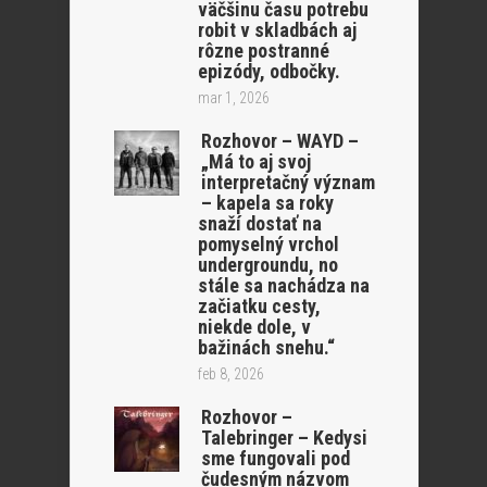
väčšinu času potrebu
robit v skladbách aj
rôzne postranné
epizódy, odbočky.
mar 1, 2026
Rozhovor – WAYD –
„Má to aj svoj
interpretačný význam
– kapela sa roky
snaží dostať na
pomyselný vrchol
undergroundu, no
stále sa nachádza na
začiatku cesty,
niekde dole, v
bažinách snehu.“
feb 8, 2026
Rozhovor –
Talebringer – Kedysi
sme fungovali pod
čudesným názvom