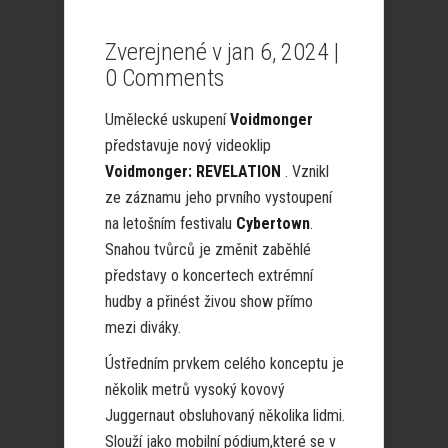
Zverejnené v jan 6, 2024 |
0 Comments
Umělecké uskupení
Voidmonger
představuje nový videoklip
Voidmonger:
REVELATION
. Vznikl
ze záznamu jeho prvního vystoupení
na letošním festivalu
Cybertown
.
Snahou tvůrců je změnit zaběhlé
představy o koncertech extrémní
hudby a přinést živou show přímo
mezi diváky.
Ústředním prvkem celého konceptu je
několik metrů vysoký kovový
Juggernaut obsluhovaný několika lidmi.
Slouží jako mobilní pódium,které se v