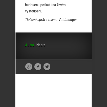
budoucnu potkat i na živém
vystoupení.
Tlačová správa teamu Voidmonger
Autor:
Necro