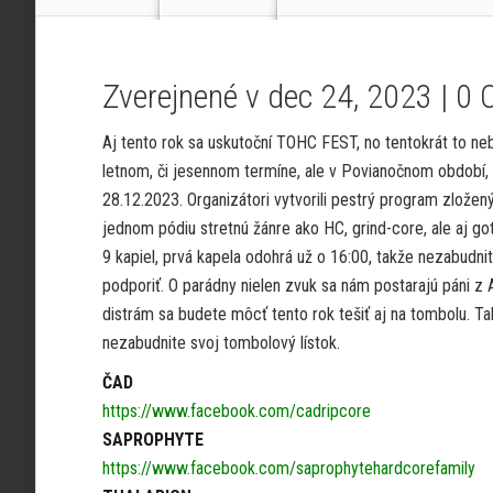
Zverejnené v dec 24, 2023 |
0 
Aj tento rok sa uskutoční TOHC FEST, no tentokrát to n
letnom, či jesennom termíne, ale v Povianočnom období, 
28.12.2023. Organizátori vytvorili pestrý program zložený
jednom pódiu stretnú žánre ako HC, grind-core, ale aj g
9 kapiel, prvá kapela odohrá už o 16:00, takže nezabudnit
podporiť. O parádny nielen zvuk sa nám postarajú páni z
distrám sa budete môcť tento rok tešiť aj na tombolu. Ta
nezabudnite svoj tombolový lístok.
ČAD
https://www.facebook.com/cadripcore
SAPROPHYTE
https://www.facebook.com/saprophytehardcorefamily