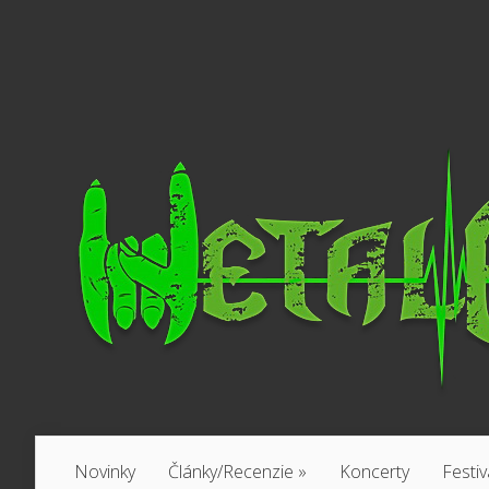
Novinky
Články/Recenzie
»
Koncerty
Festiv