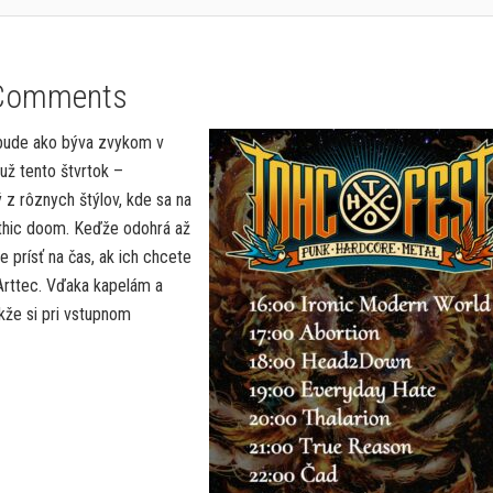
Comments
ebude ako býva zvykom v
už tento štvrtok –
 z rôznych štýlov, kde sa na
othic doom. Keďže odohrá až
e prísť na čas, ak ich chcete
 Arttec. Vďaka kapelám a
kže si pri vstupnom