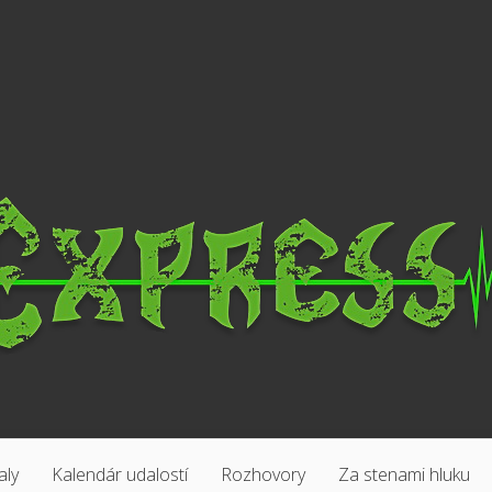
aly
Kalendár udalostí
Rozhovory
Za stenami hluku